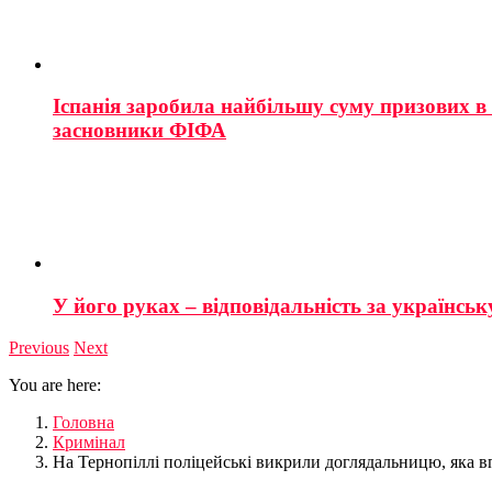
Іспанія заробила найбільшу суму призових в і
засновники ФІФА
У його руках – відповідальність за українську
Previous
Next
You are here:
Головна
Кримінал
На Тернопіллі поліцейські викрили доглядальницю, яка в