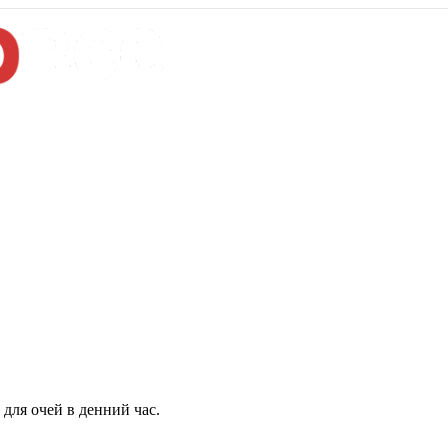
для очей в денний час.