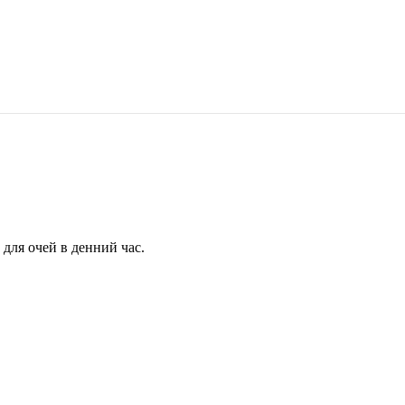
для очей в денний час.