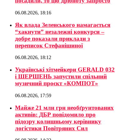
посадили, то цю дрібноту запросто
06.08.2026, 18:16
Як влада Зеленського намагається
“хакнути” незалежні конкурси –
добре показали приклади з
переписок Стефанішиної
06.08.2026, 18:12
Українські хітмейкери GERALD 032
і ШЕРШЕНЬ запустили спільний
музичний проєкт «КОМПОТ»
06.08.2026, 17:59
Майже 21 млн грн необґрунтованих
активів: ДБР повідомило про
підозру колишньому керівнику
логістики Повітряних Сил