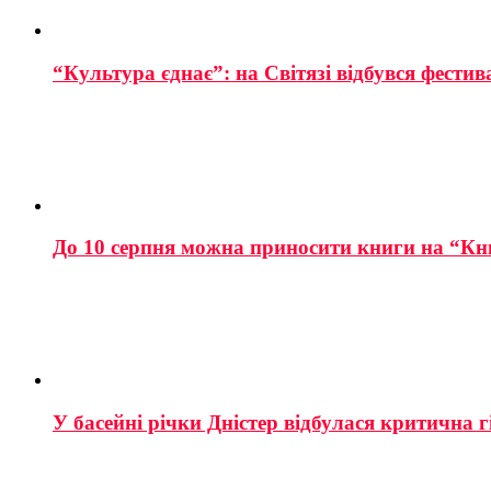
“Культура єднає”: на Світязі відбувся фестив
До 10 серпня можна приносити книги на “Кн
У басейні річки Дністер відбулася критична г