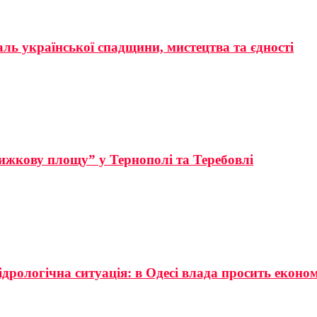
аль української спадщини, мистецтва та єдності
ижкову площу” у Тернополі та Теребовлі
ідрологічна ситуація: в Одесі влада просить еконо