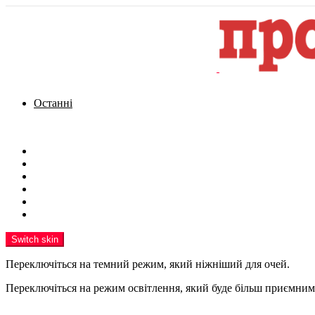
Останні
Menu
Новини
Політика
Кримінал
Фото
Надіслати новину
Реклама на сайті
Switch skin
Переключіться на темний режим, який ніжніший для очей.
Переключіться на режим освітлення, який буде більш приємним 
шукати