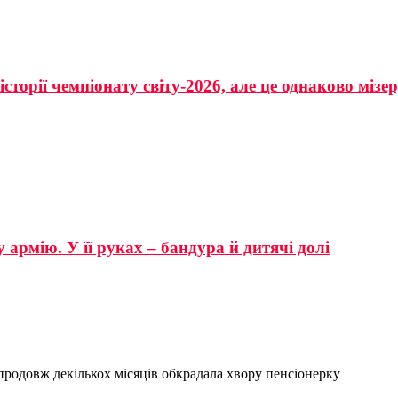
сторії чемпіонату світу-2026, але це однаково мізе
 армію. У її руках – бандура й дитячі долі
продовж декількох місяців обкрадала хвору пенсіонерку