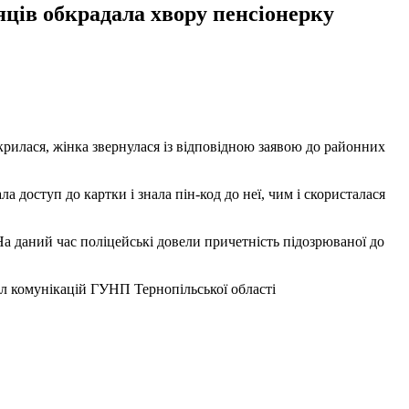
яців обкрадала хвору пенсіонерку
дкрилася, жінка звернулася із відповідною заявою до районних
 доступ до картки і знала пін-код до неї, чим і скористалася
На даний час поліцейські довели причетність підозрюваної до
іл комунікацій ГУНП Тернопільської області