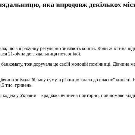
лядальницю, яка впродовж декількох міс
ала, що з її рахунку регулярно знімають кошти. Коли ж істина ві
ся 21-річна доглядальниця потерпілої.
банкомату, тож доручала це своїй молодій помічниці. Дівчина мала
івчина знімала більшу суму, а різницю клала до власної кишені. 
,5 тис. гривень.
 кодексу України – крадіжка вчинена повторно, повідомляє відд