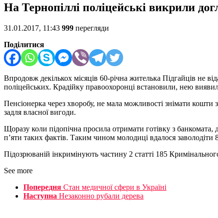
На Тернопіллі поліцейські викрили дог
31.01.2017, 11:43
999
перегляди
Поділитися
Впродовж декількох місяців 60-річна жителька Підгайців не від
поліцейських. Крадійку правоохоронці встановили, нею виявила
Пенсіонерка через хворобу, не мала можливості знімати кошти з 
задля власної вигоди.
Щоразу коли підопічна просила отримати готівку з банкомата, д
п’яти таких фактів. Таким чином молодиці вдалося заволодіти 8
Підозрюваній інкримінують частину 2 статті 185 Кримінального
See more
Попередня
Стан медичної сфери в Україні
Наступна
Незаконно рубали дерева