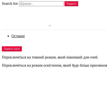
Search for:
Search
Login
Останні
Menu
Switch skin
Переключіться на темний режим, який ніжніший для очей.
Переключіться на режим освітлення, який буде більш приємним 
Login