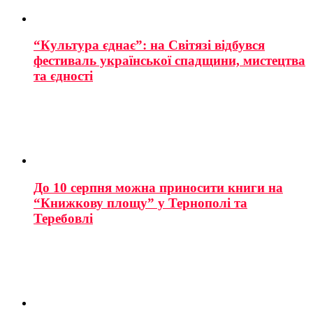
“Культура єднає”: на Світязі відбувся
фестиваль української спадщини, мистецтва
та єдності
До 10 серпня можна приносити книги на
“Книжкову площу” у Тернополі та
Теребовлі