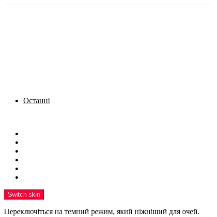
Останні
Menu
Новини
Політика
Кримінал
Фото
Надіслати новину
Реклама на сайті
Switch skin
Переключіться на темний режим, який ніжніший для очей.