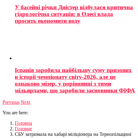
У басейні річки Дністер відбулася критична
гідрологічна ситуація: в Одесі влада
просить економити воду
Іспанія заробила найбільшу суму призових
в історії чемпіонату світу-2026, але це
однаково мізер, у порівнянні з тими
мільярдами, що заробили засновники ФІФА
Previous
Next
You are here:
Головна
Головне
СБУ затримала на хабарі міліціонера на Тернопільщині