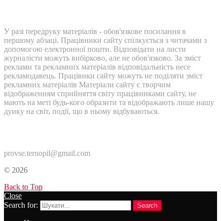
У разі передруку матеріалів - обов'язкове посилання в
першому абзаці. Працівники сайту спілкується з читачами з
допомогою електронної пошти. Відповідати на листи
журналісти можуть вибірково, але не обов'язково. За зміст
реклами та рекламних матеріалів відповідальність несе
рекламодавець. Працівнки сайту можуть не поділяти зміст
рекламних матеріалів Матеріали сайту є творчим
відображенням сприйняття світу працівниками сайту, не
мають на меті будь-кого образити та відображають лише нашу
дуику на світ, події, що в ньому відбуваються.
Контакти:
provse.ternopil@gmail.com
© 2026
Back to Top
Close
Search for:
Search