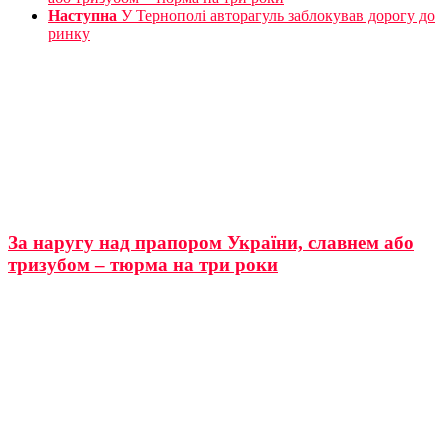
Наступна
У Тернополі авторагуль заблокував дорогу до
ринку
За наругу над прапором України, славнем або
тризубом – тюрма на три роки