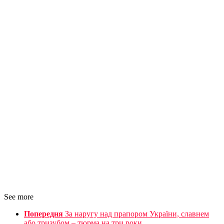
See more
Попередня
За наругу над прапором України, славнем
або тризубом – тюрма на три роки