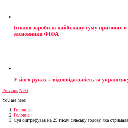
Іспанія заробила найбільшу суму призових в і
засновники ФІФА
У його руках – відповідальність за українську
Previous
Next
You are here:
Головна
Головне
Суд оштрафував на 25 тисяч сільську голову, яка отримала