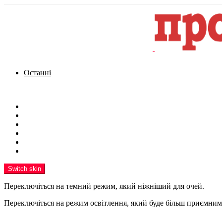
Останні
Menu
Новини
Політика
Кримінал
Фото
Надіслати новину
Реклама на сайті
Switch skin
Переключіться на темний режим, який ніжніший для очей.
Переключіться на режим освітлення, який буде більш приємним 
шукати