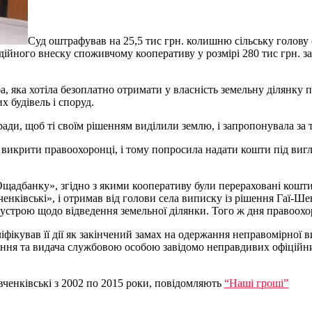
Суд оштрафував на 25,5 тис грн. колишню сільську голову 
дійного внеску споживчому кооперативу у розмірі 280 тис грн. за
, яка хотіла безоплатно отримати у власність земельну ділянку п
 будівель і споруд.
ади, щоб ті своїм рішенням виділили землю, і запропонувала за 
ь викрити правоохоронці, і тому попросила надати кошти під ви
щадбанку», згідно з якими кооперативу були перераховані кошти н
нківські», і отримав від голови села виписку із рішення Гаї-Шев
еустрою щодо відведення земельної ділянки. Того ж дня правоох
фікував її дії як закінчений замах на одержання неправомірної в
ня та видача службовою особою завідомо неправдивих офіційних 
вченківські з 2002 по 2015 роки, повідомляють
“Наші гроші”