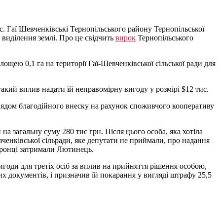
с. Гаї Шевченківські Тернопільського району Тернопільської
 виділення землі. Про це свідчить
вирок
Тернопільського
лощею 0,1 га на території Гаї-Шевченківської сільської ради для
такий вплив надати їй неправомірну вигоду у розмірі $12 тис.
глядом благодійного внеску на рахунок споживчого кооперативу
а загальну суму 280 тис грн. Після цього особа, яка хотіла
ченківської сільради, яке депутати не приймали, про надання
оронці затримали Лютинець.
игоди для третіх осіб за вплив на прийняття рішення особою,
документів, і призначив їй покарання у вигляді штрафу 25,5