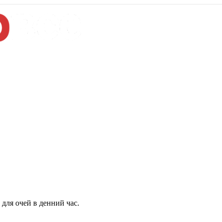
для очей в денний час.