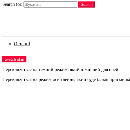
Search for:
Search
Login
Останні
Menu
Switch skin
Переключіться на темний режим, який ніжніший для очей.
Переключіться на режим освітлення, який буде більш приємним 
Login