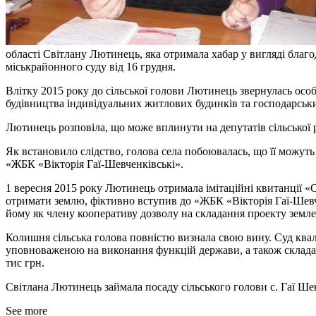
області Світлану Лютинець, яка отримала хабар у вигляді благо
міськрайонного суду від 16 грудня.
Влітку 2015 року до сільської голови Лютинець звернулась особа
будівництва індивідуальних житлових будинків та господарських
Лютинець розповіла, що може вплинути на депутатів сільської р
Як встановило слідство, голова села побоювалась, що її можут
«ЖБК «Вікторія Гаї-Шевченківські».
1 вересня 2015 року Лютинець отримала імітаційні квитанції «О
отримати землю, фіктивно вступив до «ЖБК «Вікторія Гаї-Шевче
йому як члену кооперативу дозволу на складання проекту земл
Колишня сільська голова повністю визнала свою вину. Суд квалі
уповноваженою на виконання функцій держави, а також складан
тис грн.
Світлана Лютинець займала посаду сільського голови с. Гаї Ше
See more