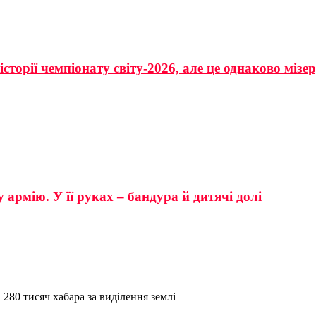
сторії чемпіонату світу-2026, але це однаково мізе
 армію. У її руках – бандура й дитячі долі
 280 тисяч хабара за виділення землі