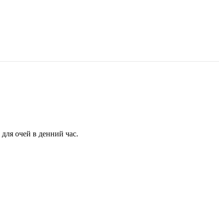
для очей в денний час.