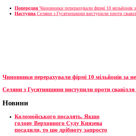
Попередня
Чиновники перерахували фірмі 10 мільйонів 
Наступна
Селяни з Гусятинщини виступили проти свавіл
Чиновники перерахували фірмі 10 мільйонів за 
Селяни з Гусятинщини виступили проти свавілля
Новини
Коломойського посадять. Якщо
голову Верховного Суду Князева
посадили, то цю дрібноту запросто