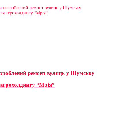
за незроблений ремонт вулиць у Шумську
ля агрохолдингу “Мрія”
незроблений ремонт вулиць у Шумську
 агрохолдингу “Мрія”