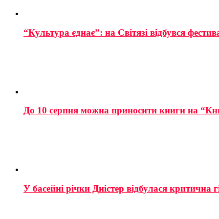
“Культура єднає”: на Світязі відбувся фестив
До 10 серпня можна приносити книги на “Кн
У басейні річки Дністер відбулася критична г