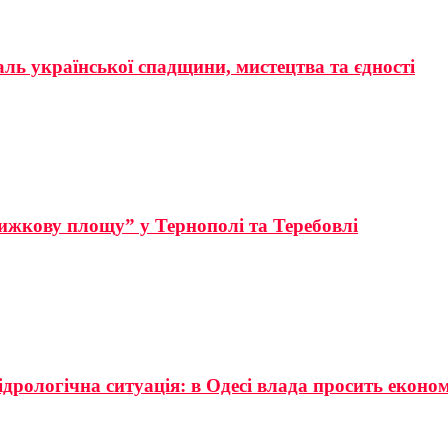
аль української спадщини, мистецтва та єдності
ижкову площу” у Тернополі та Теребовлі
ідрологічна ситуація: в Одесі влада просить еконо