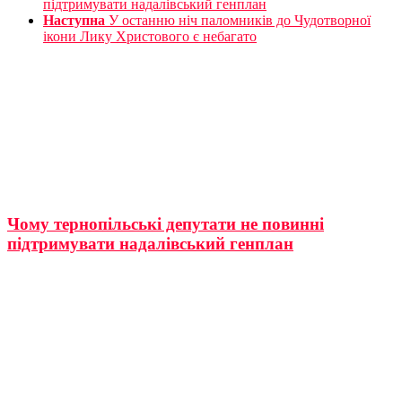
підтримувати надалівський генплан
Наступна
У останню ніч паломників до Чудотворної
ікони Лику Христового є небагато
Чому тернопільські депутати не повинні
підтримувати надалівський генплан