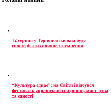
12 серпня у Тернополі можна буде
спостерігати сонячне затемнення
“Культура єднає”: на Світязі відбувся
фестиваль української спадщини, мистецтва
та єдності