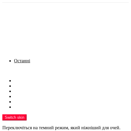
Останні
Menu
Новини
Політика
Кримінал
Фото
Надіслати новину
Реклама на сайті
Switch skin
Переключіться на темний режим, який ніжніший для очей.