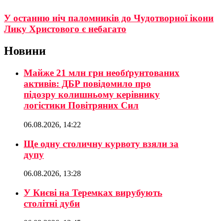
У останню ніч паломників до Чудотворної ікони
Лику Христового є небагато
Новини
Майже 21 млн грн необґрунтованих
активів: ДБР повідомило про
підозру колишньому керівнику
логістики Повітряних Сил
06.08.2026, 14:22
Ще одну столичну курвоту взяли за
дупу
06.08.2026, 13:28
У Києві на Теремках вирубують
столітні дуби