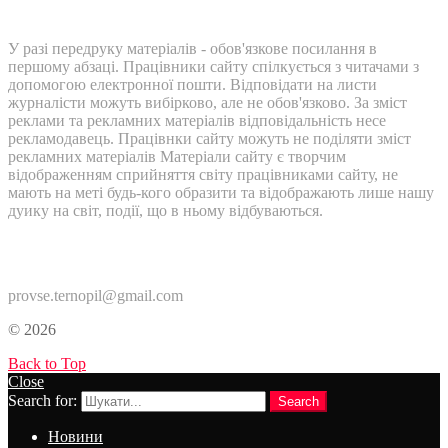
У разі передруку матеріалів - обов'язкове посилання в
першому абзаці. Працівники сайту спілкується з читачами з
допомогою електронної пошти. Відповідати на листи
журналісти можуть вибірково, але не обов'язково. За зміст
реклами та рекламних матеріалів відповідальність несе
рекламодавець. Працівнки сайту можуть не поділяти зміст
рекламних матеріалів Матеріали сайту є творчим
відображенням сприйняття світу працівниками сайту, не
мають на меті будь-кого образити та відображають лише нашу
дуику на світ, події, що в ньому відбуваються.
Контакти:
provse.ternopil@gmail.com
© 2026
Back to Top
Close
Search for:
Search
Новини