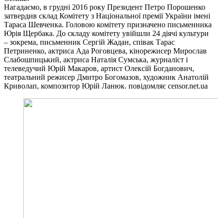
Нагадаємо, в грудні 2016 року Президент Петро Порошенко
затвердив склад Комітету з Національної премії України імені
Тараса Шевченка. Головою комітету призначено письменника
Юрія Щербака. До складу комітету увійшли 24 діячі культури
– зокрема, письменник Сергій Жадан, співак Тарас
Петриненко, актриса Ада Роговцева, кінорежисер Мирослав
Слабошпицький, актриса Наталія Сумська, журналіст і
телеведучий Юрій Макаров, артист Олексій Богданович,
театральний режисер Дмитро Богомазов, художник Анатолій
Криволап, композитор Юрій Ланюк. повідомляє censor.net.ua