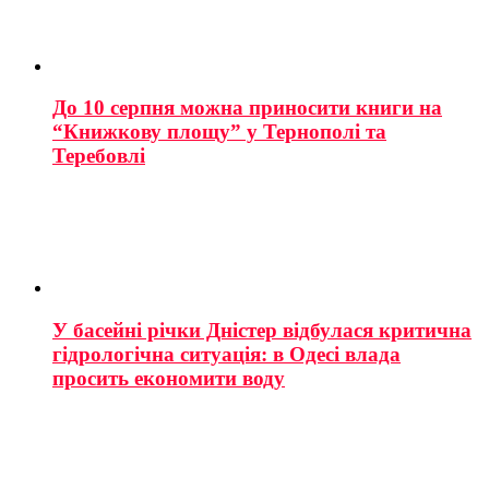
До 10 серпня можна приносити книги на
“Книжкову площу” у Тернополі та
Теребовлі
У басейні річки Дністер відбулася критична
гідрологічна ситуація: в Одесі влада
просить економити воду