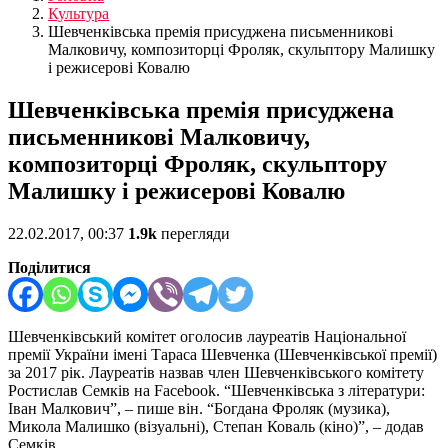
Культура
Шевченківська премія присуджена письменникові
Малковичу, композиторці Фроляк, скульптору Малишку
і режисерові Ковалю
Шевченківська премія присуджена
письменникові Малковичу,
композиторці Фроляк, скульптору
Малишку і режисерові Ковалю
22.02.2017, 00:37
1.9k
перегляди
Поділитися
Шевченківський комітет оголосив лауреатів Національної
премії України імені Тараса Шевченка (Шевченківської премії)
за 2017 рік. Лауреатів назвав член Шевченківського комітету
Ростислав Семків на Facebook. “Шевченківська з літератури:
Іван Малкович”, – пише він. “Богдана Фроляк (музика),
Микола Малишко (візуальні), Степан Коваль (кіно)”, – додав
Семків.