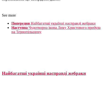
See more
Попередня
Найбагатші українці насправді жебраки
Наступна
Чудотворна ікона Лику Христового прибула
на Тернопільщину
Найбагатші українці насправді жебраки