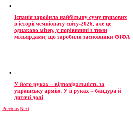
Іспанія заробила найбільшу суму призових
в історії чемпіонату світу-2026, але це
однаково мізер, у порівнянні з тими
мільярдами, що заробили засновники ФІФА
У його руках – відповідальність за
українську армію. У її руках – бандура й
дитячі долі
Previous
Next