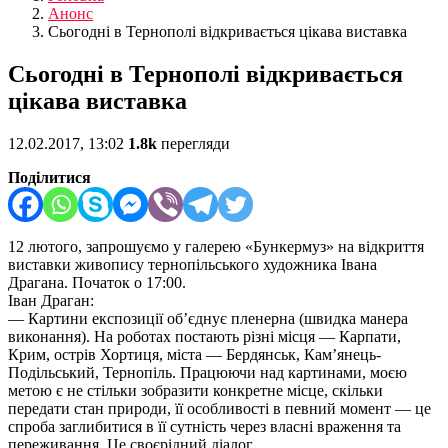
Анонс
Сьогодні в Тернополі відкривається цікава виставка
Сьогодні в Тернополі відкривається
цікава виставка
12.02.2017, 13:02
1.8k
перегляди
Поділитися
12 лютого, запрошуємо у галерею «Бункермуз» на відкриття
виставки живопису тернопільського художника Івана
Драгана. Початок о 17:00.
Іван Драган:
— Картини експозиції об’єднує пленерна (швидка манера
виконання). На роботах постають різні місця — Карпати,
Крим, острів Хортиця, міста — Бердянськ, Кам’янець-
Подільський, Тернопіль. Працюючи над картинами, моєю
метою є не стільки зобразити конкретне місце, скільки
передати стан природи, її особливості в певний момент — це
спроба заглибитися в її сутність через власні враження та
переживання. Це своєрідний діалог.