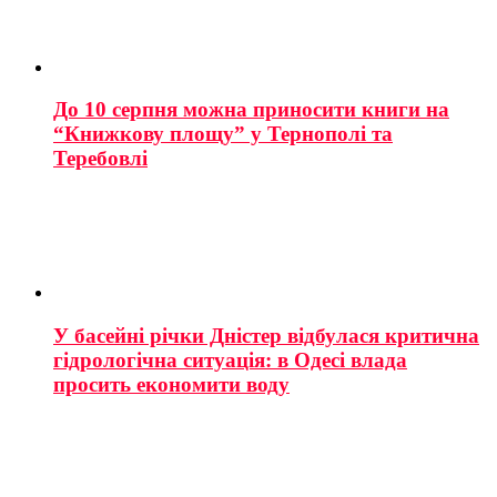
До 10 серпня можна приносити книги на
“Книжкову площу” у Тернополі та
Теребовлі
У басейні річки Дністер відбулася критична
гідрологічна ситуація: в Одесі влада
просить економити воду