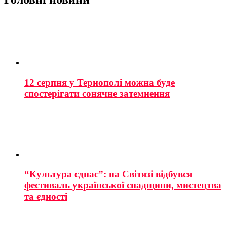
12 серпня у Тернополі можна буде
спостерігати сонячне затемнення
“Культура єднає”: на Світязі відбувся
фестиваль української спадщини, мистецтва
та єдності