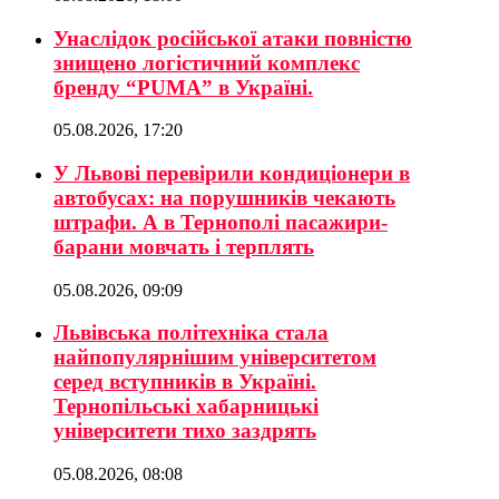
Унаслідок російської атаки повністю
знищено логістичний комплекс
бренду “PUMA” в Україні.
05.08.2026, 17:20
У Львові перевірили кондиціонери в
автобусах: на порушників чекають
штрафи. А в Тернополі пасажири-
барани мовчать і терплять
05.08.2026, 09:09
Львівська політехніка стала
найпопулярнішим університетом
серед вступників в Україні.
Тернопільські хабарницькі
університети тихо заздрять
05.08.2026, 08:08