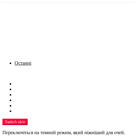
Останні
Menu
Новини
Політика
Кримінал
Фото
Надіслати новину
Реклама на сайті
Switch skin
Переключіться на темний режим, який ніжніший для очей.