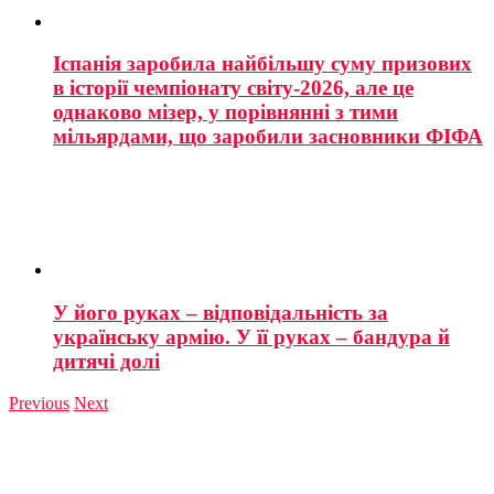
Іспанія заробила найбільшу суму призових
в історії чемпіонату світу-2026, але це
однаково мізер, у порівнянні з тими
мільярдами, що заробили засновники ФІФА
У його руках – відповідальність за
українську армію. У її руках – бандура й
дитячі долі
Previous
Next