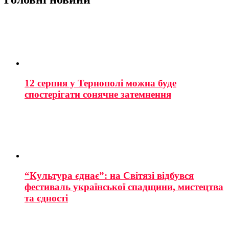
12 серпня у Тернополі можна буде
спостерігати сонячне затемнення
“Культура єднає”: на Світязі відбувся
фестиваль української спадщини, мистецтва
та єдності