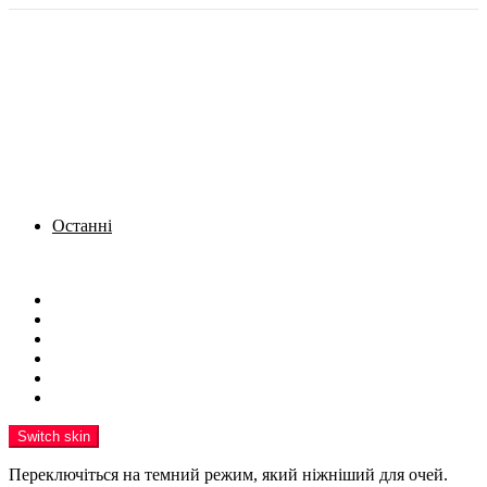
Останні
Menu
Новини
Політика
Кримінал
Фото
Надіслати новину
Реклама на сайті
Switch skin
Переключіться на темний режим, який ніжніший для очей.