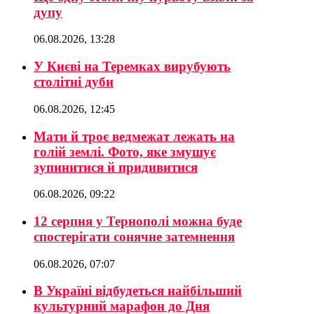
дупу
06.08.2026, 13:28
У Києві на Теремках вирубують
столітні дуби
06.08.2026, 12:45
Мати й троє ведмежат лежать на
голій землі. Фото, яке змушує
зупинитися й придивитися
06.08.2026, 09:22
12 серпня у Тернополі можна буде
спостерігати сонячне затемнення
06.08.2026, 07:07
В Україні відбудеться найбільший
культурний марафон до Дня