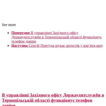
See more
Попередня
В управлінні Західного офісу
Держаудитслужби в Тернопільській області функціонує
телефон довіри
Наступна
Сергій Притула шукає артистів у вар’яти-шоу
В управлінні Західного офісу Держаудитслужби в
Тернопільській області функціонує телефон
довіри