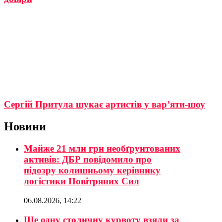
Сергій Притула шукає артистів у вар’яти-шоу
Новини
Майже 21 млн грн необґрунтованих
активів: ДБР повідомило про
підозру колишньому керівнику
логістики Повітряних Сил
06.08.2026, 14:22
Ще одну столичну курвоту взяли за