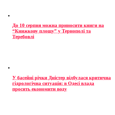
До 10 серпня можна приносити книги на
“Книжкову площу” у Тернополі та
Теребовлі
У басейні річки Дністер відбулася критична
гідрологічна ситуація: в Одесі влада
просить економити воду