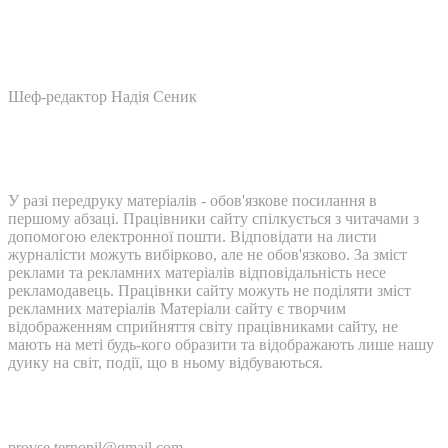
Шеф-редактор Надія Сеник
У разі передруку матеріалів - обов'язкове посилання в
першому абзаці. Працівники сайту спілкується з читачами з
допомогою електронної пошти. Відповідати на листи
журналісти можуть вибірково, але не обов'язково. За зміст
реклами та рекламних матеріалів відповідальність несе
рекламодавець. Працівнки сайту можуть не поділяти зміст
рекламних матеріалів Матеріали сайту є творчим
відображенням сприйняття світу працівниками сайту, не
мають на меті будь-кого образити та відображають лише нашу
дуику на світ, події, що в ньому відбуваються.
Контакти:
provse.ternopil@gmail.com