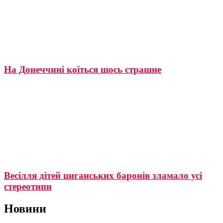
На Донеччині коїться щось страшне
Весілля дітей циганських баронів зламало усі
стереотипи
Новини