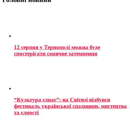
12 серпня у Тернополі можна буде
спостерігати сонячне затемнення
“Культура єднає”: на Світязі відбувся
фестиваль української спадщини, мистецтва
та єдності