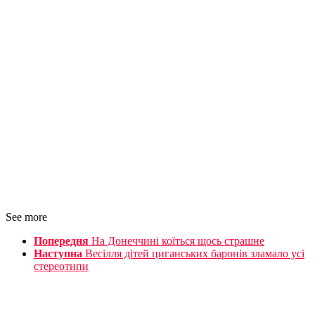
See more
Попередня
На Донеччині коїться щось страшне
Наступна
Весілля дітей циганських баронів зламало усі
стереотипи