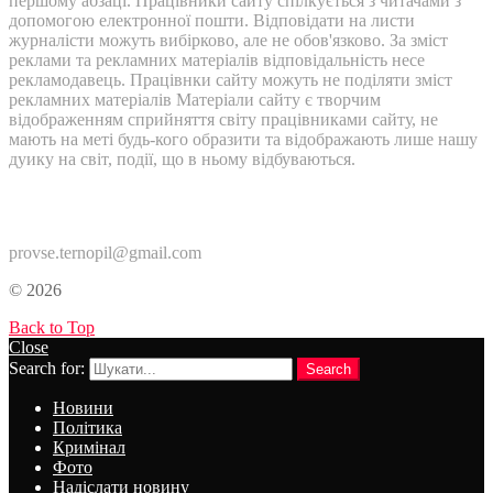
першому абзаці. Працівники сайту спілкується з читачами з
допомогою електронної пошти. Відповідати на листи
журналісти можуть вибірково, але не обов'язково. За зміст
реклами та рекламних матеріалів відповідальність несе
рекламодавець. Працівнки сайту можуть не поділяти зміст
рекламних матеріалів Матеріали сайту є творчим
відображенням сприйняття світу працівниками сайту, не
мають на меті будь-кого образити та відображають лише нашу
дуику на світ, події, що в ньому відбуваються.
Контакти:
provse.ternopil@gmail.com
© 2026
Back to Top
Close
Search for:
Search
Новини
Політика
Кримінал
Фото
Надіслати новину