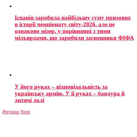
Іспанія заробила найбільшу суму призових
в історії чемпіонату світу-2026, але це
однаково мізер, у порівнянні з тими
мільярдами, що заробили засновники ФІФА
У його руках – відповідальність за
українську армію. У її руках – бандура й
дитячі долі
Previous
Next