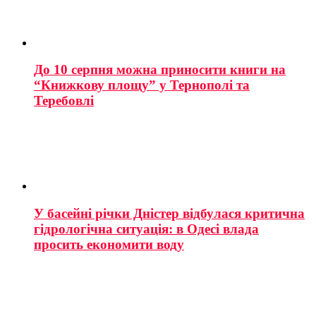
До 10 серпня можна приносити книги на
“Книжкову площу” у Тернополі та
Теребовлі
У басейні річки Дністер відбулася критична
гідрологічна ситуація: в Одесі влада
просить економити воду