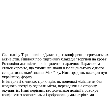
Сьогодні у Тернополі відбулась прес-конференція громадських
активістів. Йшлося про підтримку блакади “торгівлі на крові”.
Розповіли активісти, що інцидент з нардепом Парасюком
стався через те, що хлопці впізнали в поліцейському одного
сепаратиста, який здавав Макіївку. Нині зрадник вже одягнув
українську форму.
В інтернеті є чимало прикладів, як донецькі міліціянти без
жодного пострілу здавали міста, переходячи на сторону
окупантів. Нині керівництво донецької поліції провокує
конфлікти з волонтерами і добровольцями-патріотами