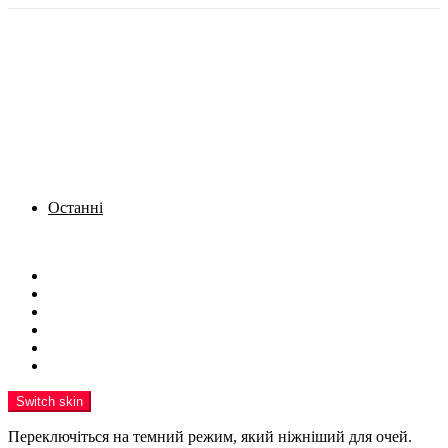
Останні
Menu
Новини
Політика
Кримінал
Фото
Надіслати новину
Реклама на сайті
Switch skin
Переключіться на темний режим, який ніжніший для очей.