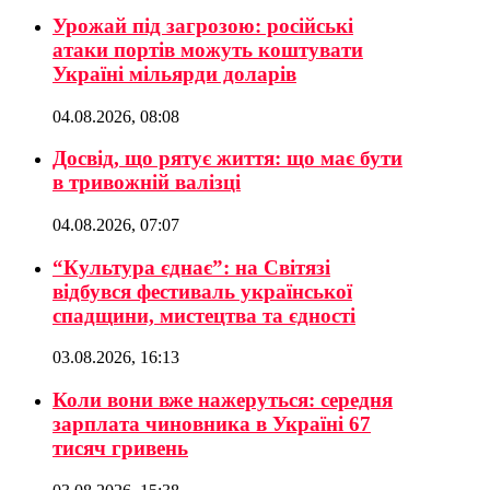
Урожай під загрозою: російські
атаки портів можуть коштувати
Україні мільярди доларів
04.08.2026, 08:08
Досвід, що рятує життя: що має бути
в тривожній валізці
04.08.2026, 07:07
“Культура єднає”: на Світязі
відбувся фестиваль української
спадщини, мистецтва та єдності
03.08.2026, 16:13
Коли вони вже нажеруться: середня
зарплата чиновника в Україні 67
тисяч гривень