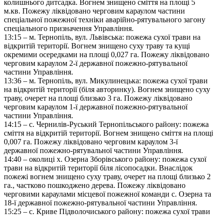
колишнього дитсадка. Вогнем знищено сміття на площі 5
м.кв. Пожежу ліквідовано черговим караулом частини
спеціальної пожежної техніки аварійно-рятувального загону
спеціального призначення Управління.
13:15 – м. Тернопіль, вул. Львівська: пожежа сухої трави на
відкритій території. Вогнем знищено суху траву та кущі
окремими осередками на площі 0,027 га. Пожежу ліквідовано
черговим караулом 2-ї державної пожежно-рятувальної
частини Управління.
13:36 – м. Тернопіль, вул. Микулинецька: пожежа сухої трави
на відкритій території (біля авторинку). Вогнем знищено суху
траву, очерет на площі близько 3 га. Пожежу ліквідовано
черговим караулом 1-ї державної пожежно-рятувальної
частини Управління.
14:15 – с. Чернилів-Руський Тернопільського району: пожежа
сміття на відкритій території. Вогнем знищено сміття на площі
0,007 га. Пожежу ліквідовано черговим караулом 3-ї
державної пожежно-рятувальної частини Управління.
14:40 – околиці х. Озерна Зборівського району: пожежа сухої
трави на відкритій території біля лісопосадки. Внаслідок
пожежі вогнем знищено суху траву, очерет на площі близько 2
га., частково пошкоджено дерева. Пожежу ліквідовано
черговими караулами місцевої пожежної команди с. Озерна та
18-ї державної пожежно-рятувальної частини Управління.
15:25 – с. Криве Підволочиського району: пожежа сухої трави