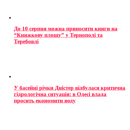
До 10 серпня можна приносити книги на
“Книжкову площу” у Тернополі та
Теребовлі
У басейні річки Дністер відбулася критична
гідрологічна ситуація: в Одесі влада
просить економити воду