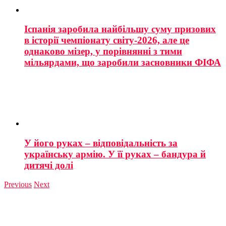
Іспанія заробила найбільшу суму призових
в історії чемпіонату світу-2026, але це
однаково мізер, у порівнянні з тими
мільярдами, що заробили засновники ФІФА
У його руках – відповідальність за
українську армію. У її руках – бандура й
дитячі долі
Previous
Next