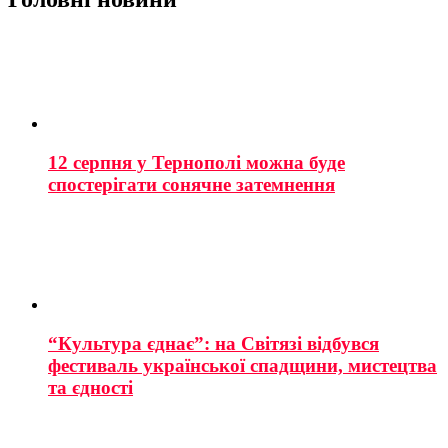
12 серпня у Тернополі можна буде
спостерігати сонячне затемнення
“Культура єднає”: на Світязі відбувся
фестиваль української спадщини, мистецтва
та єдності