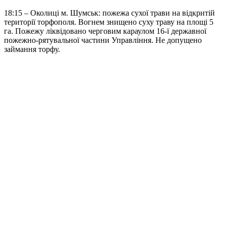
18:15 – Околиці м. Шумськ: пожежа сухої трави на відкритій
території торфополя. Вогнем знищено суху траву на площі 5
га. Пожежу ліквідовано черговим караулом 16-ї державної
пожежно-рятувальної частини Управління. Не допущено
займання торфу.