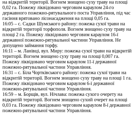
на відкритій території. Вогнем знищено суху траву на площі
0,02 га. Пожежу ліквідовано черговим караулом 24-го
державного пожежно-рятувального поста Управління, під час
гасіння врятовано лісонасадження на площі 0,05 га.
16:05 – с. Садки Шумського району: пожежа сухої трави на
відкритій території торфополя. Вогнем знищено суху траву на
площі 2 га. Пожежу ліквідовано черговим караулом 16-ї
державної пожежно-рятувальної частини Управління. Не
допущено займання торфу.
16:11 – м. Ланівці, вул. Миру: пожежа сухої трави на відкритій
території. Вогнем знищено суху траву на площі 0,007 га.
Пожежу ліквідовано черговим караулом 11-ї державної
пожежно-рятувальної частини Управління.
16:31 – с. Біла Чортківського району: пожежа сухої трави на
відкритій території. Вогнем знищено суху траву на площі 1 га.
Пожежу ліквідовано черговим караулом 6-ї державної
пожежно-рятувальної частини Управління.
16:59 – м. Борщів, вул. Нічлава: пожежа сухого очерету на
відкритій території. Вогнем знищено сухий очерет на площі
0,03 га. Пожежу ліквідовано черговим караулом 8-ї державної
пожежно-рятувальної частини Управління.