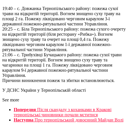
19:40 – с. Довжанка Тернопільського району: пожежа сухої
трави на відкритій території. Вогнем знищено суху траву на
площі 2 га. Пожежу ліквідовано черговим караулом 3-ї
державної пожежно-рятувальної частини Управління.
20:25 – с. Біла Тернопільського району: пожежа сухого очерету
на відкритій території (біля ресторану «Рибка»). Вогнем
знищено суху траву та очерет на площі 0,4 га. Пожежу
ліквідовано черговим караулом 1-ї державної пожежно-
рятувальної частини Управління.
21:06 – с. Трибухівці Бучацького району: пожежа сухої трави
на відкритій території. Вогнем знищено суху траву та
чагарники на площі 1 га. Пожежу ліквідовано черговим
караулом 9-ї державної пожежно-рятувальної частини
Управління.
Причини виникнення пожеж та збитки встановлюються.
У ДСНС України у Тернопільській області
See more
Попередня
Після скандалу з коханками в Кракові
тернопільські чиновники почали мститися
Наступна
Про тернопільський довоєнний Майдан Волі