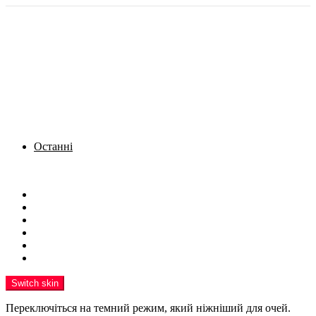
Останні
Menu
Новини
Політика
Кримінал
Фото
Надіслати новину
Реклама на сайті
Switch skin
Переключіться на темний режим, який ніжніший для очей.