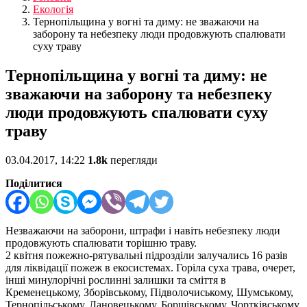
Екологія
Тернопільщина у вогні та диму: не зважаючи на
заборону та небезпеку люди продовжують спалювати
суху траву
Тернопільщина у вогні та диму: не
зважаючи на заборону та небезпеку
люди продовжують спалювати суху
траву
03.04.2017, 14:22
1.8k
перегляди
Поділитися
Незважаючи на заборони, штрафи і навіть небезпеку люди
продовжують спалювати торішню траву.
2 квітня пожежно-рятувальні підрозділи залучались 16 разів
для ліквідації пожеж в екосистемах. Горіла суха трава, очерет,
інші минулорічні рослинні залишки та сміття в
Кременецькому, Зборівському, Підволочиському, Шумському,
Тернопільському, Лановецькому, Борщівському, Чортківському,