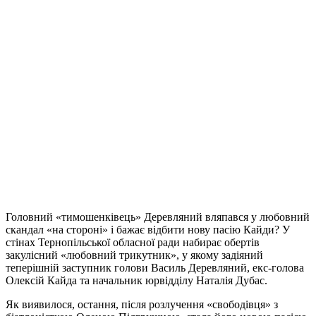
Головний «тимошенківець» Деревляний вляпався у любовний
скандал «на стороні» і бажає відбити нову пасію Кайди? У
стінах Тернопільської обласної ради набирає обертів
закулісний «любовний трикутник», у якому задіяний
теперішній заступник голови Василь Деревляний, екс-голова
Олексій Кайда та начальник юрвідділу Наталія Дубас.
Як виявилося, остання, після розлучення «свободівця» з