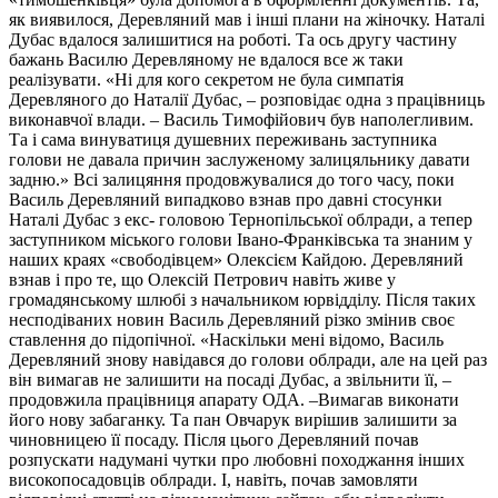
як виявилося, Деревляний мав і інші плани на жіночку. Наталі
Дубас вдалося залишитися на роботі. Та ось другу частину
бажань Василю Деревляному не вдалося все ж таки
реалізувати. «Ні для кого секретом не була симпатія
Деревляного до Наталії Дубас, – розповідає одна з працівниць
виконавчої влади. – Василь Тимофійович був наполегливим.
Та і сама винуватиця душевних переживань заступника
голови не давала причин заслуженому залицяльнику давати
задню.» Всі залицяння продовжувалися до того часу, поки
Василь Деревляний випадково взнав про давні стосунки
Наталі Дубас з екс- головою Тернопільської облради, а тепер
заступником міського голови Івано-Франківська та знаним у
наших краях «свободівцем» Олексієм Кайдою. Деревляний
взнав і про те, що Олексій Петрович навіть живе у
громадянському шлюбі з начальником юрвідділу. Після таких
несподіваних новин Василь Деревляний різко змінив своє
ставлення до підопічної. «Наскільки мені відомо, Василь
Деревляний знову навідався до голови облради, але на цей раз
він вимагав не залишити на посаді Дубас, а звільнити її, –
продовжила працівниця апарату ОДА. –Вимагав виконати
його нову забаганку. Та пан Овчарук вирішив залишити за
чиновницею її посаду. Після цього Деревляний почав
розпускати надумані чутки про любовні походжання інших
високопосадовців облради. І, навіть, почав замовляти