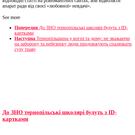
відповідні статті на різноманітних сайтах, аби відволікти
апарат ради від своєї «любовної» невдачі».
See more
Попередня
До ЗНО тернопільські школярі будуть з ID-
картками
Наступна
Тернопільщина у вогні та диму: не зважаючи
на заборону та небезпеку люди продовжують спалювати
суху траву
До ЗНО тернопільські школярі будуть з ID-
картками