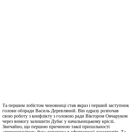
Та першим лобістом чиновниці став якраз і перший заступник
голови облради Василь Деревляний. Він одразу розпочав
свою роботу з конфлікту з головою ради Віктором Овчаруком
через вимогу залишити Дубас у начальницькому кріслі.
Звичайно, що першою причиною такої прихильності
«тимошенківця» була допомога в оформленні документів. Та,