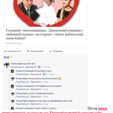
Після
мега-
популярного скандалу на Тернопільщині із коханками