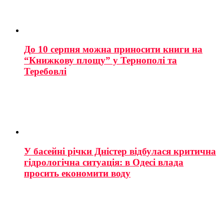
До 10 серпня можна приносити книги на
“Книжкову площу” у Тернополі та
Теребовлі
У басейні річки Дністер відбулася критична
гідрологічна ситуація: в Одесі влада
просить економити воду