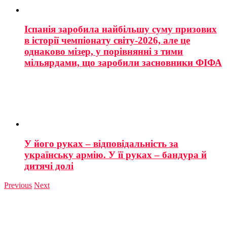
Іспанія заробила найбільшу суму призових
в історії чемпіонату світу-2026, але це
однаково мізер, у порівнянні з тими
мільярдами, що заробили засновники ФІФА
У його руках – відповідальність за
українську армію. У її руках – бандура й
дитячі долі
Previous
Next