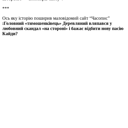
***
Ось яку історію поширив маловідомий сайт “Часопис”
:Головний «тимошенківець» Деревляний вляпався у
любовний скандал «на стороні» і бажає відбити нову пасію
Кайди?