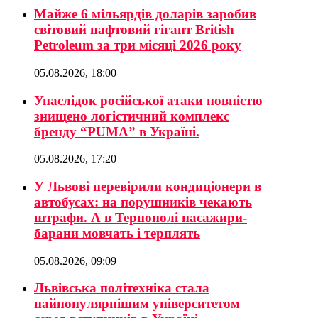
Майже 6 мільярдів доларів заробив
світовий нафтовий гігант British
Petroleum за три місяці 2026 року
05.08.2026, 18:00
Унаслідок російської атаки повністю
знищено логістичний комплекс
бренду “PUMA” в Україні.
05.08.2026, 17:20
У Львові перевірили кондиціонери в
автобусах: на порушників чекають
штрафи. А в Тернополі пасажири-
барани мовчать і терплять
05.08.2026, 09:09
Львівська політехніка стала
найпопулярнішим університетом