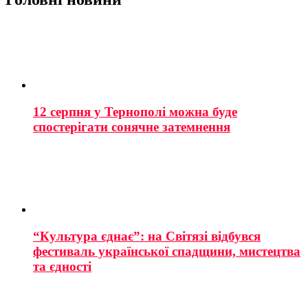
12 серпня у Тернополі можна буде
спостерігати сонячне затемнення
“Культура єднає”: на Світязі відбувся
фестиваль української спадщини, мистецтва
та єдності