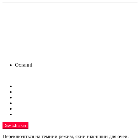
Останні
Menu
Новини
Політика
Кримінал
Фото
Надіслати новину
Реклама на сайті
Switch skin
Переключіться на темний режим, який ніжніший для очей.