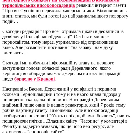
тернопільських високопосадовців
редакція інтернет-газети
“Про все” успішно пережила хакерські атаки. Відмовившись
зняти статтю, ми були готові до найрадикальнішого повороту
подій…
Сьогодні редакція “Про все” отримала цікаві відеозаписи із
дозвілля у Польщі нашої делегації. Оскільки ми не є
порносайтом, тому наразі утримались від оприлюднення
відео. Але розмістити посилання “на забаву” нам духу
вистачить…
Сьогодні ми побачили інформаційну атаку на першого
заступника голови обласної ради Деревляного, якого
керівництво облради вважає джерелом витоку інформації
щодо
борделю у Кракові
.
Насправді ж Василь Деревляний у конфлікті з першими
особами Тернопільщини і тому й на нього впала підозра у
поширенні скандальної новини. Насправді з Деревляним
знайомий лише один із наших редакторів, який 7 років тому
робив партійну газету Тимошенко. Але високопосадовці
розбиратись не стали і “б’ють своїх, щоб чужі боялись”, навіть
поширюючи плітки…Власник сайту “Часопис” у коментарі в
Фейсбуці відверто зізнався, що це його веб-ресурс, але
авторство – “спонсорів сайту”.