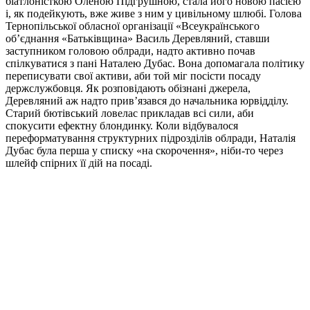
біатлоністкою Оленою Підгрушною, стала його новою пасією
і, як подейкують, вже живе з ним у цивільному шлюбі. Голова
Тернопільської обласної організації «Всеукраїнського
об’єднання «Батьківщина» Василь Деревляний, ставши
заступником головою облради, надто активно почав
спілкуватися з пані Наталею Дубас. Вона допомагала політику
переписувати свої активи, аби той міг посісти посаду
держслужбовця. Як розповідають обізнані джерела,
Деревляний аж надто прив’язався до начальника юрвідділу.
Старий бютівський ловелас прикладав всі сили, аби
спокусити ефектну блондинку. Коли відбувалося
переформатування структурних підрозділів облради, Наталія
Дубас була перша у списку «на скорочення», ніби-то через
шлейф спірних її дій на посаді.