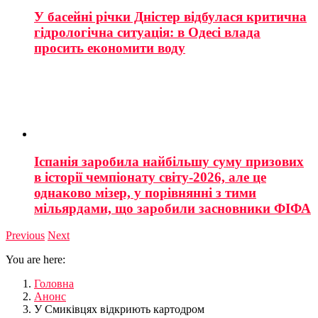
У басейні річки Дністер відбулася критична
гідрологічна ситуація: в Одесі влада
просить економити воду
Іспанія заробила найбільшу суму призових
в історії чемпіонату світу-2026, але це
однаково мізер, у порівнянні з тими
мільярдами, що заробили засновники ФІФА
Previous
Next
You are here:
Головна
Анонс
У Смиківцях відкриють картодром