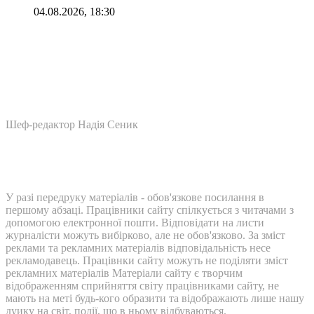
04.08.2026, 18:30
Шеф-редактор Надія Сеник
У разі передруку матеріалів - обов'язкове посилання в
першому абзаці. Працівники сайту спілкується з читачами з
допомогою електронної пошти. Відповідати на листи
журналісти можуть вибірково, але не обов'язково. За зміст
реклами та рекламних матеріалів відповідальність несе
рекламодавець. Працівнки сайту можуть не поділяти зміст
рекламних матеріалів Матеріали сайту є творчим
відображенням сприйняття світу працівниками сайту, не
мають на меті будь-кого образити та відображають лише нашу
дуику на світ, події, що в ньому відбуваються.