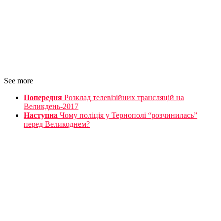
See more
Попередня
Розклад телевізійних трансляцій на
Великдень-2017
Наступна
Чому поліція у Тернополі “розчинилась”
перед Великоднем?