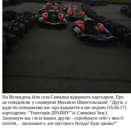
На Великдень біля села Смиківці відкриють картодром. Про
це повідомляє у соцмережі Михайло Шмигельський: “Друзі, з
радістю повідомляю вас про відкриття в цю неділю (16.04.17)
картодрому: “Територія ДРАЙВУ” (с.Смиківці 5км.)
Запрошую вас і всіх ваших друзів – спробувати себе у якості
пілотів… маленького, але шустрого боліда! Буде цікаво!”