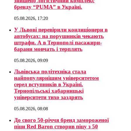
знищено логістичний комплекс
бренду “PUMA” в Україні.
05.08.2026, 17:20
У Львові перевірили кондиціонери в
автобусах: на порушників чекають
штрафи. А в Тернополі пасажири-
барани мовчать і терплять
05.08.2026, 09:09
Львівська політехніка стала
найпопулярнішим університетом
серед вступників в Україні.
Тернопільські хабарницькі
університети тихо заздрять
05.08.2026, 08:08
До свого 50-річчя бренд замороженої
піци Red Baron створив піцу з 50