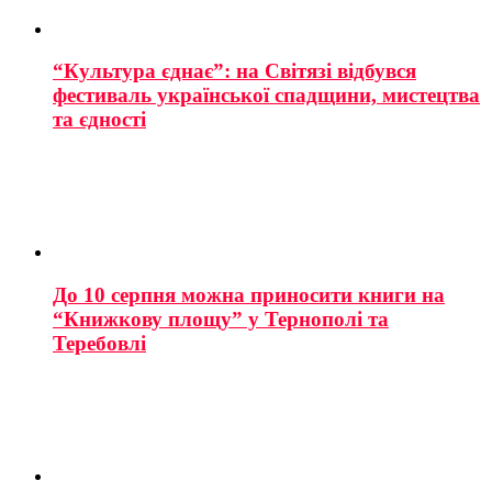
“Культура єднає”: на Світязі відбувся
фестиваль української спадщини, мистецтва
та єдності
До 10 серпня можна приносити книги на
“Книжкову площу” у Тернополі та
Теребовлі