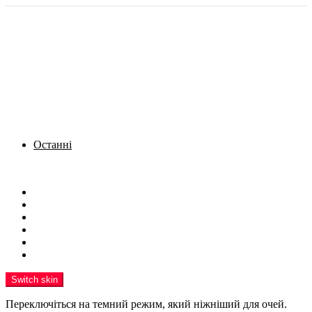
Останні
Menu
Новини
Політика
Кримінал
Фото
Надіслати новину
Реклама на сайті
Switch skin
Переключіться на темний режим, який ніжніший для очей.