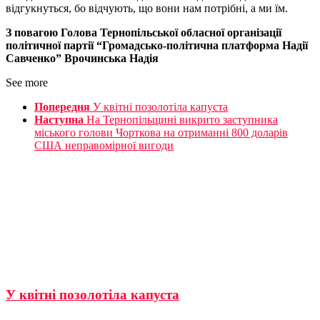
відгукнуться, бо відчують, що вони нам потрібні, а ми їм.
З повагою Голова Тернопільської обласної організації
політичної партії “Громадсько-політична платформа Надії
Савченко” Врочинська Надія
See more
Попередня
У квітні позолотіла капуста
Наступна
На Тернопільщині викрито заступника
міського голови Чорткова на отриманні 800 доларів
США неправомірної вигоди
У квітні позолотіла капуста