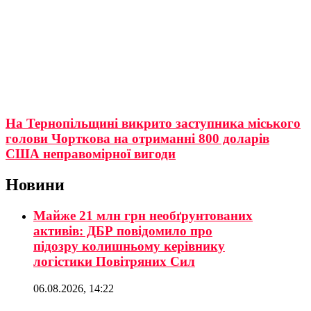
На Тернопільщині викрито заступника міського
голови Чорткова на отриманні 800 доларів
США неправомірної вигоди
Новини
Майже 21 млн грн необґрунтованих
активів: ДБР повідомило про
підозру колишньому керівнику
логістики Повітряних Сил
06.08.2026, 14:22