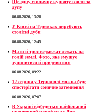
Ще одну столичну курвоту взяли за
дупу
06.08.2026, 13:28
У Києві на Теремках вирубують
столітні дуби
06.08.2026, 12:45
Мати й троє ведмежат лежать на
голій землі. Фото, яке змушує
зупинитися й придивитися
06.08.2026, 09:22
12 серпня у Тернополі можна буде
спостерігати сонячне затемнення
06.08.2026, 07:07
В Україні відбудеться найбільший
культурний марафон до Дня