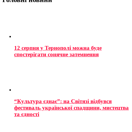
12 серпня у Тернополі можна буде
спостерігати сонячне затемнення
“Культура єднає”: на Світязі відбувся
фестиваль української спадщини, мистецтва
та єдності