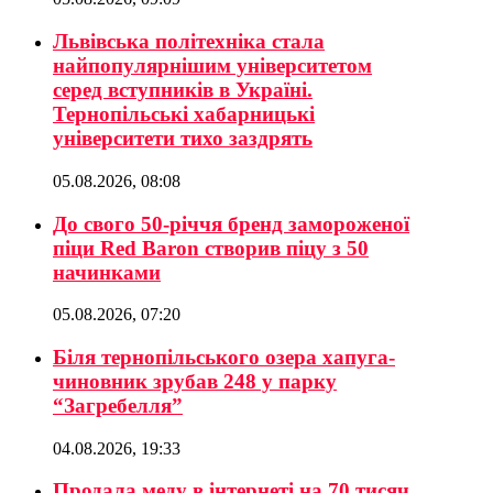
Львівська політехніка стала
найпопулярнішим університетом
серед вступників в Україні.
Тернопільські хабарницькі
університети тихо заздрять
05.08.2026, 08:08
До свого 50-річчя бренд замороженої
піци Red Baron створив піцу з 50
начинками
05.08.2026, 07:20
Біля тернопільського озера хапуга-
чиновник зрубав 248 у парку
“Загребелля”
04.08.2026, 19:33
Продала меду в інтернеті на 70 тисяч