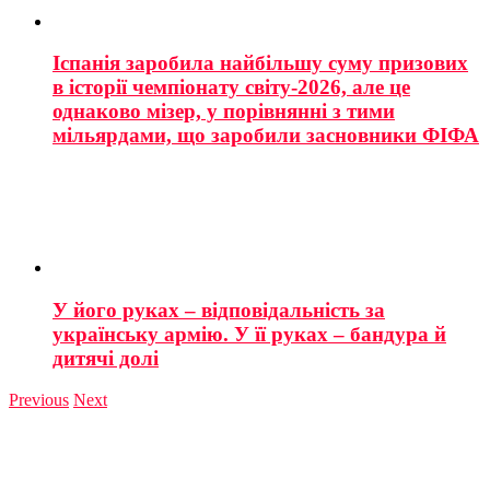
Іспанія заробила найбільшу суму призових
в історії чемпіонату світу-2026, але це
однаково мізер, у порівнянні з тими
мільярдами, що заробили засновники ФІФА
У його руках – відповідальність за
українську армію. У її руках – бандура й
дитячі долі
Previous
Next