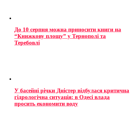
До 10 серпня можна приносити книги на
“Книжкову площу” у Тернополі та
Теребовлі
У басейні річки Дністер відбулася критична
гідрологічна ситуація: в Одесі влада
просить економити воду