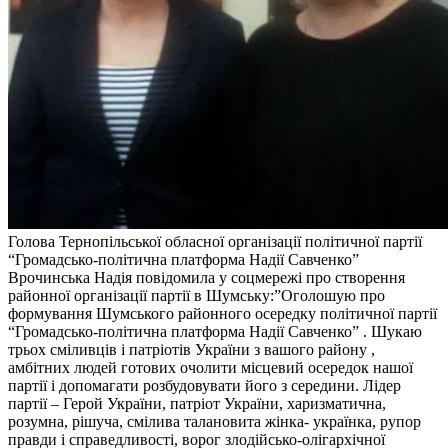
Голова Тернопільської обласної організації політичної партії
“Громадсько-політична платформа Надії Савченко”
Врочинська Надія повідомила у соцмережі про створення
районної організації партії в Шумську:”Оголошую про
формування Шумського районного осередку політичної партії
“Громадсько-політична платформа Надії Савченко” . Шукаю
трьох сміливців і патріотів України з вашого району ,
амбітних людей готових очолити місцевий осередок нашої
партії і допомагати розбудовувати його з середини. Лідер
партії – Герой України, патріот України, харизматична,
розумна, рішуча, смілива талановита жінка- українка, рупор
правди і справедливості, ворог злодійсько-олігархічної