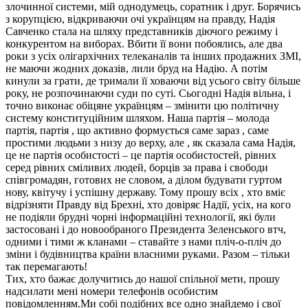
злочинної системи, мій однодумець, соратник і друг. Борячись
з корупцією, відкриваючи очі українцям на правду, Надія
Савченко стала на шляху представників діючого режиму і
конкурентом на виборах. Вбити її вони побоялись, але два
роки з усіх олігархічних телеканалів та інших продажних ЗМІ,
не маючи жодних доказів, лили бруд на Надію. А потім
кинули за грати, де тримали її ховаючи від усього світу більше
року, не розпочинаючи суди по суті. Сьогодні Надія вільна, і
точно виконає обіцяне українцям – змінити цю політичну
систему конституційним шляхом. Наша партія – молода
партія, партія , що активно формується саме зараз , саме
простими людьми з низу до верху, але , як сказала сама Надія,
це не партія особистості – це партія особистостей, рівних
серед рівних сміливих людей, борців за права і свободи
співгромадян, готових не словом, а ділом будувати гуртом
нову, квітучу і успішну державу. Тому прошу всіх , хто вміє
відрізняти Правду від Брехні, хто довіряє Надії, усіх, на кого
не подіяли брудні чорні інформаційні технології, які були
застосовані і до новообраного Президента Зеленського втч,
одними і тими ж кланами – ставайте з нами пліч-о-пліч до
зміни і будівництва країни власними руками. Разом – тільки
так перемагають!
Тих, хто бажає долучитись до нашої спільної мети, прошу
надсилати мені номери телефонів особистим
повідомленням.Ми собі подібних все одно знайдемо і свої