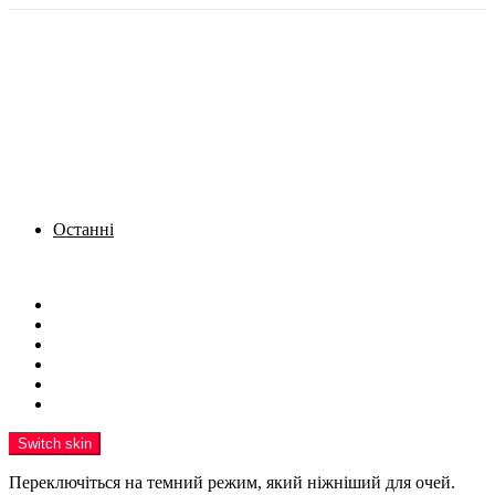
Останні
Menu
Новини
Політика
Кримінал
Фото
Надіслати новину
Реклама на сайті
Switch skin
Переключіться на темний режим, який ніжніший для очей.