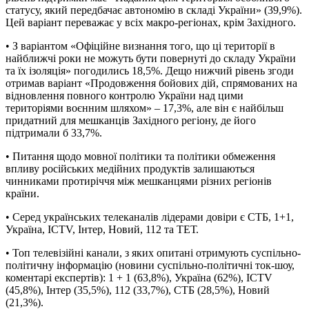
статусу, який передбачає автономію в складі України» (39,9%).
Цей варіант переважає у всіх макро-регіонах, крім Західного.
• З варіантом «Офіційне визнання того, що ці території в
найближчі роки не можуть бути повернуті до складу України
та їх ізоляція» погодились 18,5%. Дещо нижчий рівень згоди
отримав варіант «Продовження бойових дій, спрямованих на
відновлення повного контролю України над цими
територіями воєнним шляхом» – 17,3%, але він є найбільш
придатний для мешканців Західного регіону, де його
підтримали б 33,7%.
• Питання щодо мовної політики та політики обмеження
впливу російських медійних продуктів залишаються
чинниками протиріччя між мешканцями різних регіонів
країни.
• Серед українських телеканалів лідерами довіри є СТБ, 1+1,
Україна, ICTV, Інтер, Новий, 112 та ТЕТ.
• Топ телевізійні канали, з яких опитані отримують суспільно-
політичну інформацію (новини суспільно-політичні ток-шоу,
коментарі експертів): 1 + 1 (63,8%), Україна (62%), ICTV
(45,8%), Інтер (35,5%), 112 (33,7%), СТБ (28,5%), Новий
(21,3%).