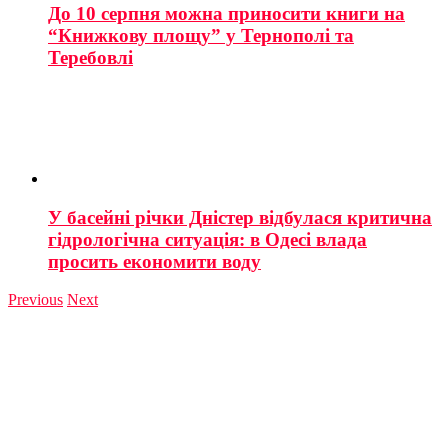
До 10 серпня можна приносити книги на
“Книжкову площу” у Тернополі та
Теребовлі
У басейні річки Дністер відбулася критична
гідрологічна ситуація: в Одесі влада
просить економити воду
Previous
Next