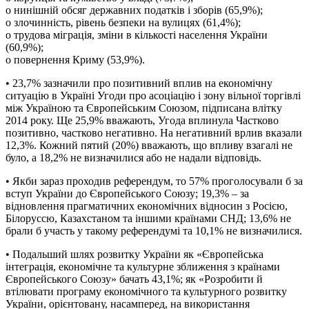
o нинішній обсяг державних податків і зборів (65,9%);
o злочинність, рівень безпеки на вулицях (61,4%);
o трудова міграція, зміни в кількості населення України
(60,9%);
o повернення Криму (53,9%).
• 23,7% зазначили про позитивний вплив на економічну
ситуацію в Україні Угоди про асоціацію і зону вільної торгівлі
між Україною та Європейським Союзом, підписана влітку
2014 року. Ще 25,9% вважають, Угода вплинула Частково
позитивно, частково негативно. На негативний врлив вказали
12,3%. Кожний пятий (20%) вважають, що впливу взагалі не
було, а 18,2% не визначилися або не надали відповідь.
• Якби зараз проходив референдум, то 57% проголосували б за
вступ України до Європейського Союзу; 19,3% – за
відновлення прагматичних економічних відносин з Росією,
Білоруссю, Казахстаном та іншими країнами СНД; 13,6% не
брали б участь у такому референдумі та 10,1% не визначилися.
• Подальший шлях розвитку України як «Європейська
інтеграція, економічне та культурне зближення з країнами
Європейського Союзу» бачать 43,1%; як «Розробити й
втілювати програму економічного та культурного розвитку
України, орієнтовану, насамперед, на використання