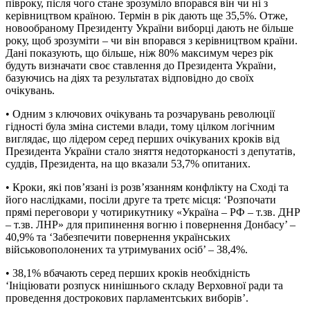
півроку, після чого стане зрозуміло впорався він чи ні з
керівництвом країною. Термін в рік дають ще 35,5%. Отже,
новообраному Президенту України виборці дають не більше
року, щоб зрозуміти – чи він впорався з керівництвом країни.
Дані показують, що більше, ніж 80% максимум через рік
будуть визначати своє ставлення до Президента України,
базуючись на діях та результатах відповідно до своїх
очікувань.
• Одним з ключових очікувань та розчарувань революції
гідності була зміна системи влади, тому цілком логічним
виглядає, що лідером серед перших очікуваних кроків від
Президента України стало зняття недоторканості з депутатів,
суддів, Президента, на що вказали 53,7% опитаних.
• Кроки, які пов’язані із розв’язанням конфлікту на Сході та
його наслідками, посіли друге та третє місця: ‘Розпочати
прямі переговори у чотирикутнику «Україна – РФ – т.зв. ДНР
– т.зв. ЛНР» для припинення вогню і повернення Донбасу’ –
40,9% та ‘Забезпечити повернення українських
військовополонених та утримуваних осіб’ – 38,4%.
• 38,1% вбачають серед перших кроків необхідність
‘Ініціювати розпуск нинішнього складу Верховної ради та
проведення дострокових парламентських виборів’.