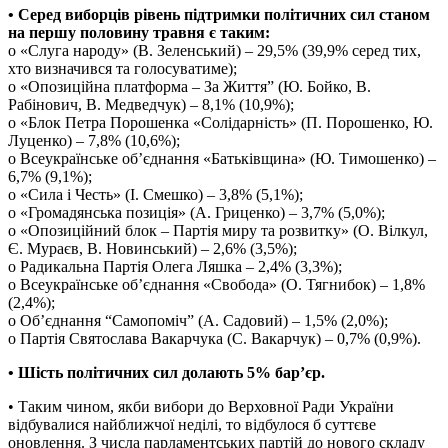
• Серед виборців рівень підтримки політичних сил станом
на першу половину травня є таким:
o «Слуга народу» (В. Зеленський) – 29,5% (39,9% серед тих,
хто визначився та голосуватиме);
o «Опозиційна платформа – За Життя” (Ю. Бойко, В.
Рабінович, В. Медведчук) – 8,1% (10,9%);
o «Блок Петра Порошенка «Солідарність» (П. Порошенко, Ю.
Луценко) – 7,8% (10,6%);
o Всеукраїнське об’єднання «Батьківщина» (Ю. Тимошенко) –
6,7% (9,1%);
o «Сила і Честь» (І. Смешко) – 3,8% (5,1%);
o «Громадянська позиція» (А. Гриценко) – 3,7% (5,0%);
o «Опозиційний блок – Партія миру та розвитку» (О. Вілкул,
Є. Мураєв, В. Новинський) – 2,6% (3,5%);
o Радикальна Партія Олега Ляшка – 2,4% (3,3%);
o Всеукраїнське об’єднання «Свобода» (О. Тягнибок) – 1,8%
(2,4%);
o Об’єднання “Самопоміч” (А. Садовий) – 1,5% (2,0%);
o Партія Святослава Вакарчука (С. Вакарчук) – 0,7% (0,9%).
• Шість політичних сил долають 5% бар’єр.
• Таким чином, якби вибори до Верховної Ради України
відбувалися найближчої неділі, то відбулося б суттєве
оновлення. З числа парламентських партій до нового складу