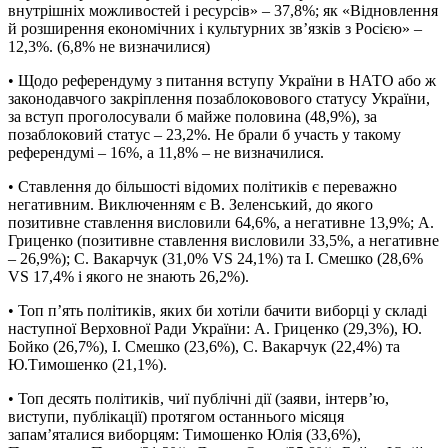
внутрішніх можливостей і ресурсів» – 37,8%; як «Відновлення
й розширення економічних і культурних зв’язків з Росією» –
12,3%. (6,8% не визначилися)
• Щодо референдуму з питання вступу України в НАТО або ж
законодавчого закріплення позаблоковового статусу України,
за вступ проголосували б майже половина (48,9%), за
позаблоковий статус – 23,2%. Не брали б участь у такому
референдумі – 16%, а 11,8% – не визначилися.
• Ставлення до більшості відомих політиків є переважно
негативним. Виключенням є В. Зеленський, до якого
позитивне ставлення висловили 64,6%, а негативне 13,9%; А.
Гриценко (позитивне ставлення висловили 33,5%, а негативне
– 26,9%); С. Вакарчук (31,0% VS 24,1%) та І. Смешко (28,6%
VS 17,4% і якого не знають 26,2%).
• Топ п’ять політиків, яких би хотіли бачити виборці у складі
наступної Верховної Ради України: А. Гриценко (29,3%), Ю.
Бойко (26,7%), І. Смешко (23,6%), С. Вакарчук (22,4%) та
Ю.Тимошенко (21,1%).
• Топ десять політиків, чиї публічні дії (заяви, інтерв’ю,
виступи, публікації) протягом останнього місяця
запам’яталися виборцям: Тимошенко Юлія (33,6%),