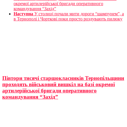
окремої артилерійської бригади оперативного
командування “Захід”
Наступна
У столиці почали мити дороги “шампунем”, а
в Тернополі і Чорткові поки просто роздувають пилюку
Півтори тисячі старшокласників Тернопільщини
проходять військовий вишкіл на базі окремої
артилерійської бригади оперативного
командування “Захід”