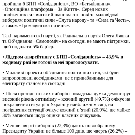
пройшли б БПП «Солідарність», ВО «Батьківщина»,
«Опозиційна платформа – За Життя». Серед нових
політичних сил високий шанс мають нові та маловідомі
виборцям політичні сили «Слуга народу» та «Сила та Честь»,
а також «Громадянська позиція».
Такі парламентські партії, як Радикальна партія Олега Ляшка
та Об’єднання «Самопоміч» на сьогодні не мають підтримки,
щоб подолати 5% бар’єр.
• Лідером атирейтингу є БПП «Солідарність» – 43,9% в
жодному разі не готові за неї проголосувати.
• Можливі проекти об’єднання політичних сил, які були
запропоновані дослідниками, не є привабливими для
електорату станом на сьогодні.
• Після президентських виборів громадська думка демонструє
високий рівень оптимізму – кожний другий (49,7%) очікує на
покращення ситуації в Україні у найближчі місяці, на
погіршення ситуації очікує кожний п’ятий (20,9%), ще майже
30% вагаються щодо оцінки власних очікувань.
• Менше чверті виборців (22,3%) дають новообраному
Президенту України не більше 100 днів, ще чверть (26,2%) –