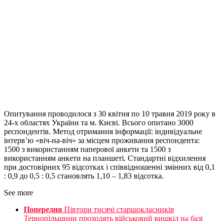
Опитування проводилося з 30 квітня по 10 травня 2019 року в
24-х областях України та м. Києві. Всього опитано 3000
респондентів. Метод отримання інформації: індивідуальне
інтерв’ю «віч-на-віч» за місцем проживання респондента:
1500 з використанням паперової анкети та 1500 з
використанням анкети на планшеті. Стандартні відхилення
при достовірних 95 відсотках і співвідношенні змінних від 0,1
: 0,9 до 0,5 : 0,5 становлять 1,10 – 1,83 відсотка.
See more
Попередня
Півтори тисячі старшокласників
Тернопільщини проходять військовий вишкіл на базі