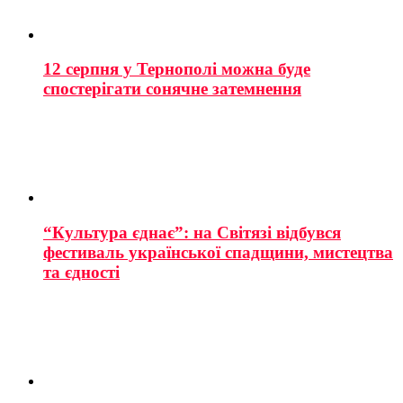
12 серпня у Тернополі можна буде
спостерігати сонячне затемнення
“Культура єднає”: на Світязі відбувся
фестиваль української спадщини, мистецтва
та єдності