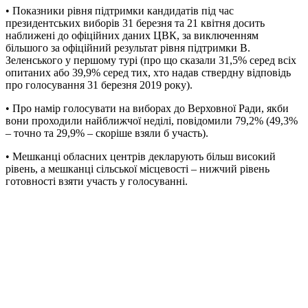
• Показники рівня підтримки кандидатів під час
президентських виборів 31 березня та 21 квітня досить
наближені до офіційних даних ЦВК, за виключенням
більшого за офіційний результат рівня підтримки В.
Зеленського у першому турі (про що сказали 31,5% серед всіх
опитаних або 39,9% серед тих, хто надав ствердну відповідь
про голосування 31 березня 2019 року).
• Про намір голосувати на виборах до Верховної Ради, якби
вони проходили найближчої неділі, повідомили 79,2% (49,3%
– точно та 29,9% – скоріше взяли б участь).
• Мешканці обласних центрів декларують більш високий
рівень, а мешканці сільської місцевості – нижчий рівень
готовності взяти участь у голосуванні.