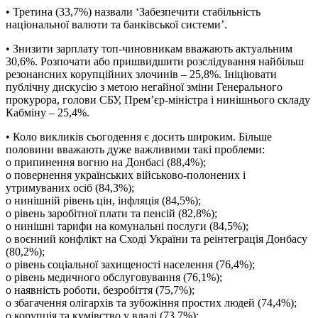
• Третина (33,7%) назвали ‘Забезпечити стабільність
національної валюти та банківської системи’.
• Знизити зарплату топ-чиновникам вважають актуальним
30,6%. Розпочати або пришвидшити розслідування найбільш
резонансних корупційних злочинів – 25,8%. Ініціювати
публічну дискусію з метою негайної зміни Генерального
прокурора, голови СБУ, Прем’єр-міністра і нинішнього складу
Кабміну – 25,4%.
• Коло викликів сьогодення є досить широким. Більше
половини вважають дуже важливими такі проблеми:
o припинення вогню на Донбасі (88,4%);
o повернення українських військово-полонених і
утримуваних осіб (84,3%);
o нинішній рівень цін, інфляція (84,5%);
o рівень заробітної плати та пенсій (82,8%);
o нинішні тарифи на комунальні послуги (84,5%);
o воєнний конфлікт на Сході України та реінтеграція Донбасу
(80,2%);
o рівень соціальної захищеності населення (76,4%);
o рівень медичного обслуговування (76,1%);
o наявність роботи, безробіття (75,7%);
o збагачення олігархів та зубожіння простих людей (74,4%);
o корупція та кумівство у владі (73,7%);