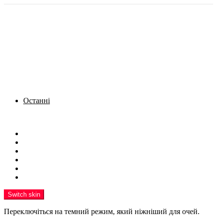
Останні
Menu
Новини
Політика
Кримінал
Фото
Надіслати новину
Реклама на сайті
Switch skin
Переключіться на темний режим, який ніжніший для очей.