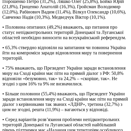
Порошенко Петро (31,2%), Ляшко Олег (25,8%), Бойко Юрій
(21,8%), Гриценко Анатолій (16,3%), Гройсман Володимир
(12,0%), Рабінович Вадим (11,4%), Вілкул Олександр (10,6%),
Савченко Надія (10,3%), Медведчук Віктор (10,1%).
• Половина опитаних (49,2%) вважають, що питання про
статус непідконтрольних територій Донецької та Луганської
областей необхідно виносити на всеукраїнський референдум.
• 65,3% ствердно відповіли на запитання чи повинна Україна
йти на компроміси заради відновлення миру та повернення
територій.
• 75% вважають, що Президент України заради встановлення
миру на Сході країни має піти на прямий діалог з РФ: 50,8%
відповіли «безумовно, так» та 24,2% – «скоріше, так». Не
згодні з цим 16% та 9% не визначилися.
• Більше половини (55,4%) вважають, що Президент України
заради встановлення миру на Сході країни має піти на прямий
діалог з керівниками так званих «ЛДНР», третина (32,7%) з
цим не згодні, решта (11,9%) – вагаються у відповіді.
• Серед варіантів розв’язання проблеми непідконтрольних
територій Донецької та Луганської областей найбільший
рівень підтримки має «Надання цим територіям особливого