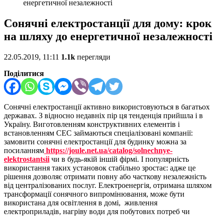
енергетичної незалежності
Сонячні електростанції для дому: крок
на шляху до енергетичної незалежності
22.05.2019, 11:11
1.1k
перегляди
Поділитися
Сонячні електростанції активно використовуються в багатьох
державах. З відносно недавніх пір ця тенденція прийшла і в
Україну. Виготовленням конструктивних елементів і
встановленням СЕС займаються спеціалізовані компанії:
замовити сонячні електростанції для будинку можна за
посиланням
https://joule.net.ua/catalog/solnechnye-
elektrostantsii
чи в будь-якій іншій фірмі. І популярність
використання таких установок стабільно зростає: адже це
рішення дозволяє отримати повну або часткову незалежність
від централізованих послуг. Електроенергія, отримана шляхом
трансформації сонячного випромінювання, може бути
використана для освітлення в домі, живлення
електроприладів, нагріву води для побутових потреб чи