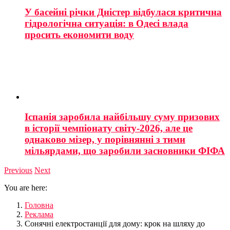
У басейні річки Дністер відбулася критична
гідрологічна ситуація: в Одесі влада
просить економити воду
Іспанія заробила найбільшу суму призових
в історії чемпіонату світу-2026, але це
однаково мізер, у порівнянні з тими
мільярдами, що заробили засновники ФІФА
Previous
Next
You are here:
Головна
Реклама
Сонячні електростанції для дому: крок на шляху до