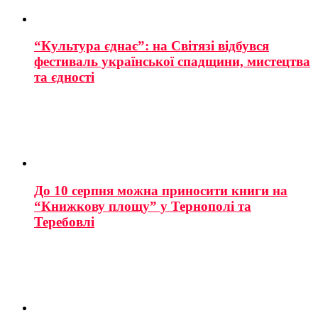
“Культура єднає”: на Світязі відбувся
фестиваль української спадщини, мистецтва
та єдності
До 10 серпня можна приносити книги на
“Книжкову площу” у Тернополі та
Теребовлі