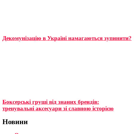
Декомунізацію в Україні намагаються зупинити?
Боксерські груші від знаних брендів:
тренувальні аксесуари зі славною історією
Новини