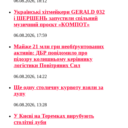
06.08.2026, 18:12
Українські хітмейкери GERALD 032
і ШЕРШЕНЬ запустили спільний
музичний проєкт «КОМПОТ»
06.08.2026, 17:59
Майже 21 млн грн необґрунтованих
активів: ДБР повідомило про
підозру колишньому керівнику
логістики Повітряних Сил
06.08.2026, 14:22
Ще одну столичну курвоту взяли за
дупу
06.08.2026, 13:28
У Києві на Теремках вирубують
столітні дуби