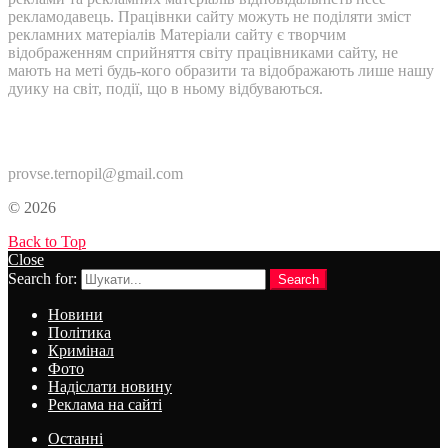
рекламодавець. Працівнки сайту можуть не поділяти зміст
рекламних матеріалів Матеріали сайту є творчим
відображенням сприйняття світу працівниками сайту, не
мають на меті будь-кого образити та відображають лише нашу
дуику на світ, події, що в ньому відбуваються.
Контакти:
provse.ternopil@gmail.com
© 2026
Back to Top
Close
Search for:
Search
Новини
Політика
Кримінал
Фото
Надіслати новину
Реклама на сайті
Останні