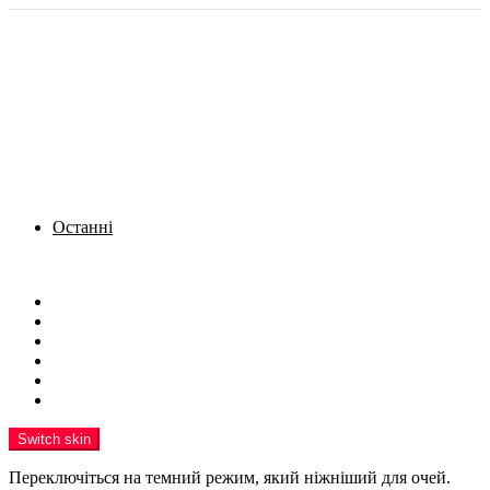
Останні
Menu
Новини
Політика
Кримінал
Фото
Надіслати новину
Реклама на сайті
Switch skin
Переключіться на темний режим, який ніжніший для очей.