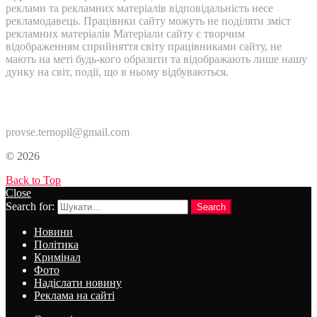
реклами та рекламних матеріалів відповідальність несе
рекламодавець. Працівнки сайту можуть не поділяти зміст
рекламних матеріалів Матеріали сайту є творчим
відображенням сприйняття світу працівниками сайту, не
мають на меті будь-кого образити та відображають лише нашу
дуику на світ, події, що в ньому відбуваються.
Контакти:
provse.ternopil@gmail.com
© 2026
Back to Top
Close
Search for:
Search
Новини
Політика
Кримінал
Фото
Надіслати новину
Реклама на сайті