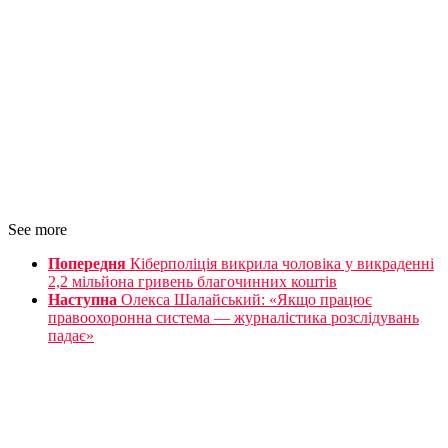
See more
Попередня
Кіберполіція викрила чоловіка у викраденні
2,2 мільйона гривень благочинних коштів
Наступна
Олекса Шалайський: «Якщо працює
правоохоронна система — журналістика розслідувань
падає»