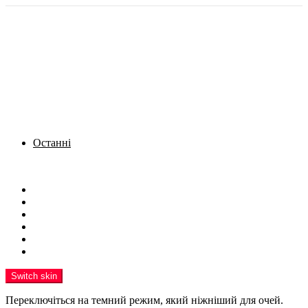
Останні
Menu
Новини
Політика
Кримінал
Фото
Надіслати новину
Реклама на сайті
Switch skin
Переключіться на темний режим, який ніжніший для очей.