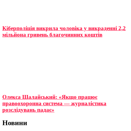
Кіберполіція викрила чоловіка у викраденні 2,2
мільйона гривень благочинних коштів
Олекса Шалайський: «Якщо працює
правоохоронна система — журналістика
розслідувань падає»
Новини