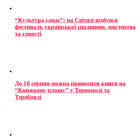
“Культура єднає”: на Світязі відбувся
фестиваль української спадщини, мистецтва
та єдності
До 10 серпня можна приносити книги на
“Книжкову площу” у Тернополі та
Теребовлі