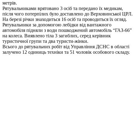
метрів.
Рятувальниками врятовано 3 осіб та передано їх медикам,
після чого потерпілих було доставлено до Верховинської ЦРЛ.
На березі річки знаходиться 16 осіб та проводиться їх огляд.
Рятувальники за допомогою лебідки від вантажного
автомобіля підняли з води пошкоджений автомобіль “ГАЗ-66”
на колеса. Виявлено тіла 3 загиблих, серед керівник
туристичної групи та два туристи-жінки.
Всього до рятувальних робіт від Управління ДСНС в області
залучено 12 одиниць техніки та 51 чоловік особового складу.