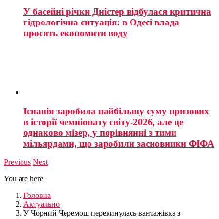
У басейні річки Дністер відбулася критична
гідрологічна ситуація: в Одесі влада
просить економити воду
Іспанія заробила найбільшу суму призових
в історії чемпіонату світу-2026, але це
однаково мізер, у порівнянні з тими
мільярдами, що заробили засновники ФІФА
Previous
Next
You are here:
Головна
Актуально
У Чорний Черемош перекинулась вантажівка з