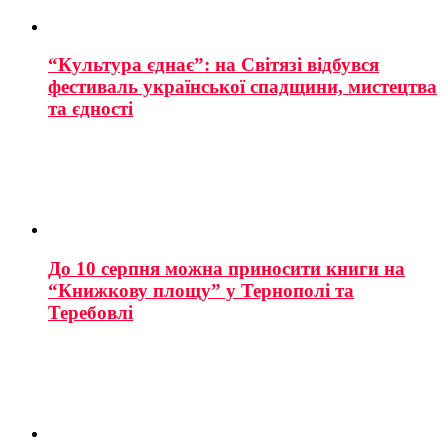
“Культура єднає”: на Світязі відбувся
фестиваль української спадщини, мистецтва
та єдності
До 10 серпня можна приносити книги на
“Книжкову площу” у Тернополі та
Теребовлі