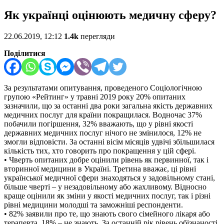
Як українці оцінюють медичну сферу?
22.06.2019, 12:12
1.4k
перегляди
Поділитися
За результатами опитування, проведеного Соціологічною
групою «Рейтинг» у травні 2019 року 20% опитаних
зазначили, що за останні два роки загальна якість державних
медичних послуг для країни покращилася. Водночас 37%
побачили погіршення, 32% вважають, що у рівні якості
державних медичних послуг нічого не змінилося, 12% не
змогли відповісти. За останні вісім місяців удвічі збільшилася
кількість тих, хто говорить про покращення у цій сфері.
• Чверть опитаних добре оцінили рівень як первинної, так і
вторинної медицини в Україні. Третина вважає, ці рівні
української медичної сфери знаходяться у задовільному стані,
більше чверті – у незадовільному або жахливому. Відносно
краще оцінили як зміни у якості медичних послуг, так і різні
рівні медицини молодші та заможніші респонденти.
• 82% заявили про те, що знають свого сімейного лікаря або
терапевта, 18% – не знають. За останній рік рівень обізнаності