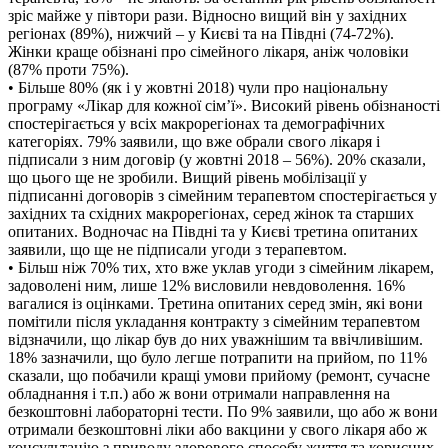
зріс майже у півтори рази. Відносно вищий він у західних
регіонах (89%), нижчий – у Києві та на Півдні (74-72%).
Жінки краще обізнані про сімейного лікаря, аніж чоловіки
(87% проти 75%).
• Більше 80% (як і у жовтні 2018) чули про національну
програму «Лікар для кожної сім’ї». Високий рівень обізнаності
спостерігається у всіх макрорегіонах та демографічних
категоріях. 79% заявили, що вже обрали свого лікаря і
підписали з ним договір (у жовтні 2018 – 56%). 20% сказали,
що цього ще не зробили. Вищий рівень мобілізації у
підписанні договорів з сімейним терапевтом спостерігається у
західних та східних макрорегіонах, серед жінок та старших
опитаних. Водночас на Півдні та у Києві третина опитаних
заявили, що ще не підписали угоди з терапевтом.
• Більш ніж 70% тих, хто вже уклав угоди з сімейним лікарем,
задоволені ним, лише 12% висловили невдоволення. 16%
вагалися із оцінками. Третина опитаних серед змін, які вони
помітили після укладання контракту з сімейним терапевтом
відзначили, що лікар був до них уважнішим та ввічливішим.
18% зазначили, що було легше потрапити на прийом, по 11%
сказали, що побачили кращі умови прийому (ремонт, сучасне
обладнання і т.п.) або ж вони отримали направлення на
безкоштовні лабораторні тести. По 9% заявили, що або ж вони
отримали безкоштовні ліки або вакцини у свого лікаря або ж
консультацію з приводу здорового способу життя та корисних