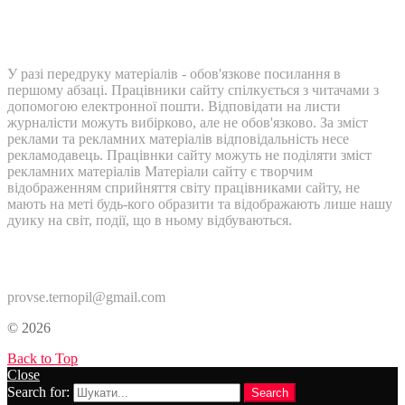
У разі передруку матеріалів - обов'язкове посилання в
першому абзаці. Працівники сайту спілкується з читачами з
допомогою електронної пошти. Відповідати на листи
журналісти можуть вибірково, але не обов'язково. За зміст
реклами та рекламних матеріалів відповідальність несе
рекламодавець. Працівнки сайту можуть не поділяти зміст
рекламних матеріалів Матеріали сайту є творчим
відображенням сприйняття світу працівниками сайту, не
мають на меті будь-кого образити та відображають лише нашу
дуику на світ, події, що в ньому відбуваються.
Контакти:
provse.ternopil@gmail.com
© 2026
Back to Top
Close
Search for:
Search