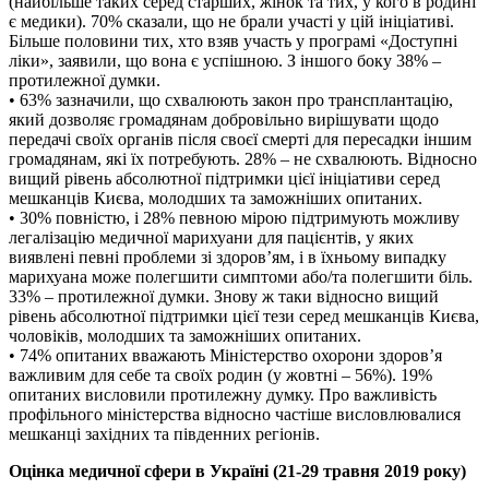
(найбільше таких серед старших, жінок та тих, у кого в родині
є медики). 70% сказали, що не брали участі у цій ініціативі.
Більше половини тих, хто взяв участь у програмі «Доступні
ліки», заявили, що вона є успішною. З іншого боку 38% –
протилежної думки.
• 63% зазначили, що схвалюють закон про трансплантацію,
який дозволяє громадянам добровільно вирішувати щодо
передачі своїх органів після своєї смерті для пересадки іншим
громадянам, які їх потребують. 28% – не схвалюють. Відносно
вищий рівень абсолютної підтримки цієї ініціативи серед
мешканців Києва, молодших та заможніших опитаних.
• 30% повністю, і 28% певною мірою підтримують можливу
легалізацію медичної марихуани для пацієнтів, у яких
виявлені певні проблеми зі здоров’ям, і в їхньому випадку
марихуана може полегшити симптоми або/та полегшити біль.
33% – протилежної думки. Знову ж таки відносно вищий
рівень абсолютної підтримки цієї тези серед мешканців Києва,
чоловіків, молодших та заможніших опитаних.
• 74% опитаних вважають Міністерство охорони здоров’я
важливим для себе та своїх родин (у жовтні – 56%). 19%
опитаних висловили протилежну думку. Про важливість
профільного міністерства відносно частіше висловлювалися
мешканці західних та південних регіонів.
Оцінка медичної сфери в Україні (21-29 травня 2019 року)