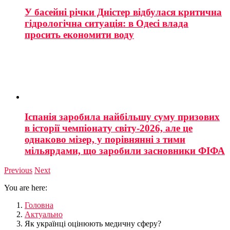
У басейні річки Дністер відбулася критична
гідрологічна ситуація: в Одесі влада
просить економити воду
Іспанія заробила найбільшу суму призових
в історії чемпіонату світу-2026, але це
однаково мізер, у порівнянні з тими
мільярдами, що заробили засновники ФІФА
Previous
Next
You are here:
Головна
Актуально
Як українці оцінюють медичну сферу?