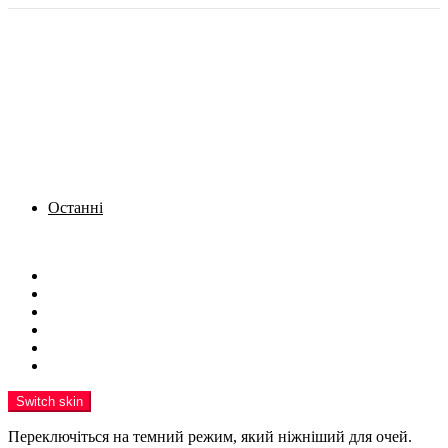
Останні
Menu
Новини
Політика
Кримінал
Фото
Надіслати новину
Реклама на сайті
Switch skin
Переключіться на темний режим, який ніжніший для очей.