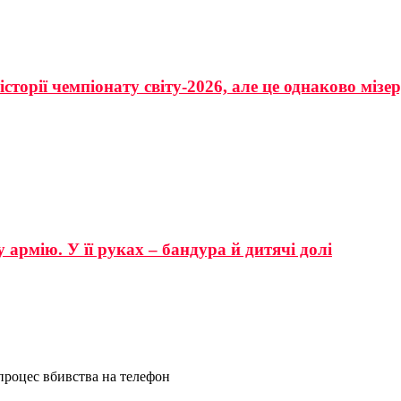
сторії чемпіонату світу-2026, але це однаково мізе
 армію. У її руках – бандура й дитячі долі
 процес вбивства на телефон