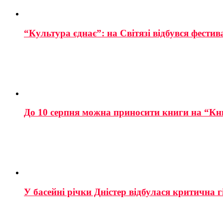
“Культура єднає”: на Світязі відбувся фестив
До 10 серпня можна приносити книги на “Кн
У басейні річки Дністер відбулася критична г