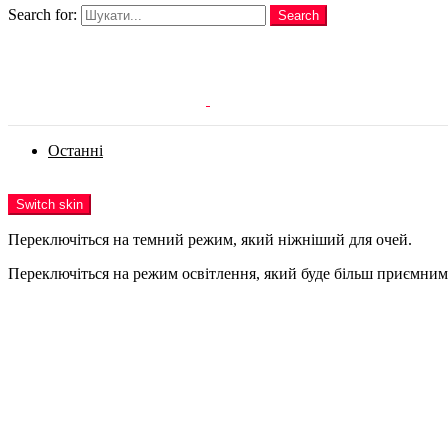
Search for:
Search
Login
Останні
Menu
Switch skin
Переключіться на темний режим, який ніжніший для очей.
Переключіться на режим освітлення, який буде більш приємним 
Login