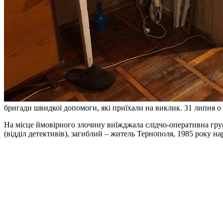
бригади швидкої допомоги, які приїхали на виклик. 31 липня о
На місце ймовірного злочину виїжджала слідчо-оперативна груп
(відділ детективів), загиблий – житель Тернополя, 1985 року н