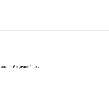
для очей в денний час.