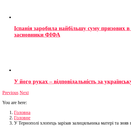
Іспанія заробила найбільшу суму призових в і
засновники ФІФА
У його руках – відповідальність за українську
Previous
Next
You are here:
Головна
Головне
У Тернополі хлопець зарізав залицяльника матері та зняв