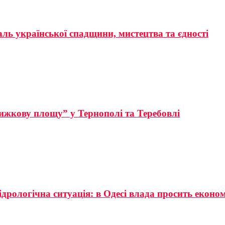
аль української спадщини, мистецтва та єдності
ижкову площу” у Тернополі та Теребовлі
ідрологічна ситуація: в Одесі влада просить еконо