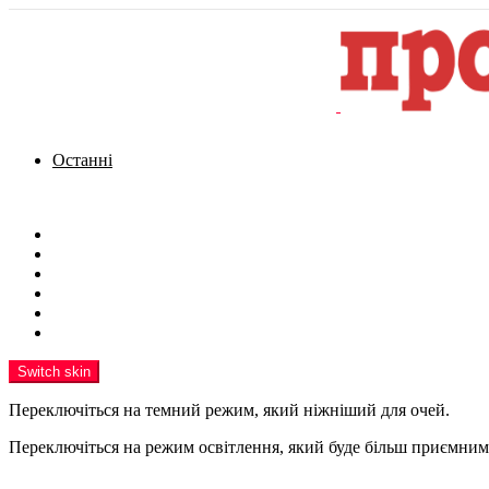
Останні
Menu
Новини
Політика
Кримінал
Фото
Надіслати новину
Реклама на сайті
Switch skin
Переключіться на темний режим, який ніжніший для очей.
Переключіться на режим освітлення, який буде більш приємним 
шукати