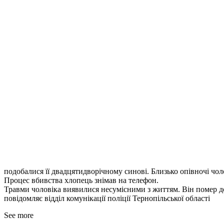
подобалися її двадцятидворічному синові. Близько опівночі чо
Процес вбивства хлопець знімав на телефон.
Травми чоловіка виявилися несумісними з життям. Він помер до
повідомляє відділ комунікації поліції Тернопільської області
See more