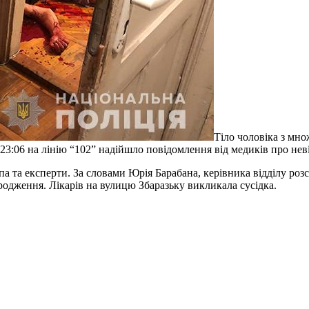
Тіло чоловіка з мно
 23:06 на лінію “102” надійшло повідомлення від медиків про не
а та експерти. За словами Юрія Барабана, керівника відділу роз
ародження. Лікарів на вулицю Збаразьку викликала сусідка.