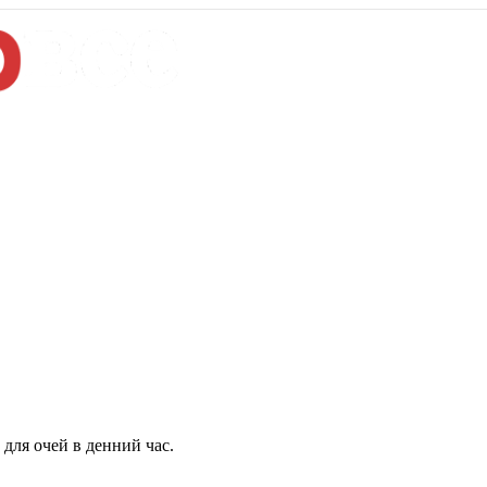
для очей в денний час.