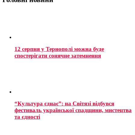
12 серпня у Тернополі можна буде
спостерігати сонячне затемнення
“Культура єднає”: на Світязі відбувся
фестиваль української спадщини, мистецтва
та єдності