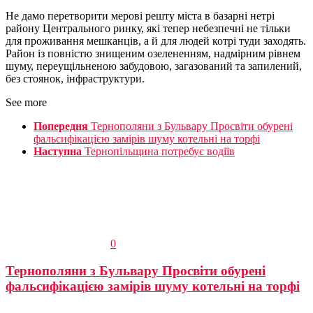
Не дамо перетворити мерові решту міста в базарні нетрі
району Центрального ринку, які тепер небезпечні не тільки
для проживання мешканців, а й для людей котрі туди заходять.
Район із повністю знищеним озелененням, надмірним рівнем
шуму, переущільненою забудовою, загазований та запилений,
без стоянок, інфраструктури.
See more
Попередня
Тернополяни з Бульвару Просвіти обурені
фальсифікацією замірів шуму котельні на торфі
Наступна
Тернопільщина потребує водіїв
0
Тернополяни з Бульвару Просвіти обурені
фальсифікацією замірів шуму котельні на торфі