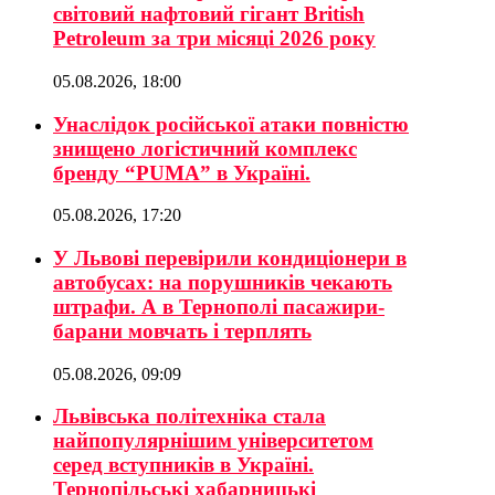
світовий нафтовий гігант British
Petroleum за три місяці 2026 року
05.08.2026, 18:00
Унаслідок російської атаки повністю
знищено логістичний комплекс
бренду “PUMA” в Україні.
05.08.2026, 17:20
У Львові перевірили кондиціонери в
автобусах: на порушників чекають
штрафи. А в Тернополі пасажири-
барани мовчать і терплять
05.08.2026, 09:09
Львівська політехніка стала
найпопулярнішим університетом
серед вступників в Україні.
Тернопільські хабарницькі