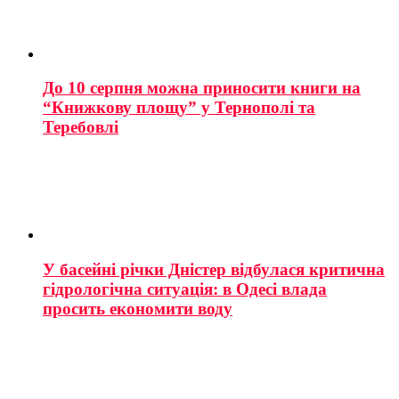
До 10 серпня можна приносити книги на
“Книжкову площу” у Тернополі та
Теребовлі
У басейні річки Дністер відбулася критична
гідрологічна ситуація: в Одесі влада
просить економити воду