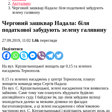
Актуально
Черговий зашквар Надала: біля податкової забудують
зелену галявину
Черговий зашквар Надала: біля
податкової забудують зелену галявину
27.09.2019, 11:02
1.6k
перегляди
Поділитися
На вул. Крушельницької знищать ще 0,15 га зелених
насаджень Тернополя.
0.15 га зелених насаджень у центрі Тернополя, планує
знищити команда мера Сергія Надала
По вул. С. Крушельницької, зелені насадження теж виявились
зайвими. Саме тому там планують збудувати будівлю
апеляційного суду. І байдуже їм, що лінія забудови вулиці
знаходиться далеко за межами ділянки по фасадах
багатоповерхівок, а ці зелені насадження є обов’язковою
частиною вул. С. Крушельницької і відіграють захисну роль до