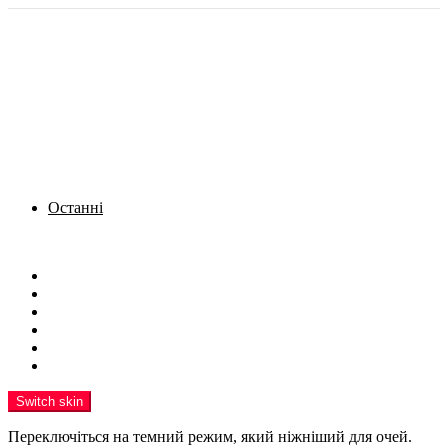
Останні
Menu
Новини
Політика
Кримінал
Фото
Надіслати новину
Реклама на сайті
Switch skin
Переключіться на темний режим, який ніжніший для очей.