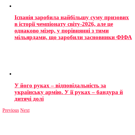
Іспанія заробила найбільшу суму призових
в історії чемпіонату світу-2026, але це
однаково мізер, у порівнянні з тими
мільярдами, що заробили засновники ФІФА
У його руках – відповідальність за
українську армію. У її руках – бандура й
дитячі долі
Previous
Next