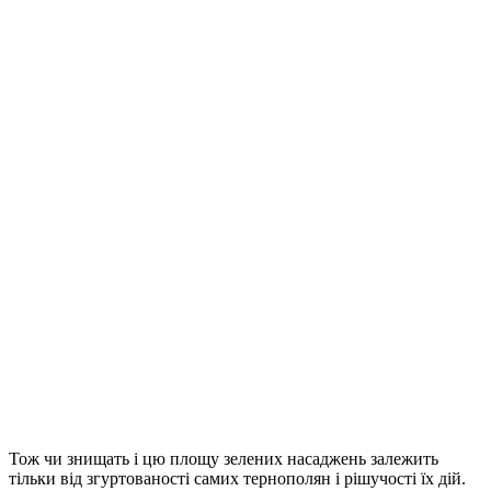
Тож чи знищать і цю площу зелених насаджень залежить
тільки від згуртованості самих тернополян і рішучості їх дій.