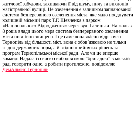
житлової забудови, захищаючи її від шуму, пилу та вихлопів
магістральної вулиці. Це озеленення є залишком запланованої
системи безперервного озеленення міста, яке мало поєднувати
колишній міський парк Т.Г. Шевченка з парком
«Національного Відродження» через вул. Галицька. На жаль за
8 років влади цього мера система безперервного озеленення
міста повністю знищена. І це саме вона якісно відрізняла
Тернопіль від більшості міст, вона є обов’язковою не тільки
згідно державних норм, а й згідно прийнятих рішень та
програм Тернопільської міської ради. Але чи це вперше
команді Надала із своєю свободівською “бригадою” в міській
раді говорити одне, а робити протилежне, повідомляє
ДемАльянс Тернопіль