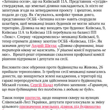
«Затишна оселя», що на Київській 11А. Представник «сусідів»
стверджував, що земельні ділянки накладаються, їх ніхто не
запитував згоди на затвердження проекту і зрештою, вони
подали до суду. Як з’ясувалось, конфлікт тривав довго,
представники ОСББ «Затишна оселя» навіть спорудили
шлагбаум, щоб мешканці інших будинків не могли заїхати на
територію. Ділянка на яку виходять три будинки: Київська, 9,
Київська 11А та Київська 11Б перебувала на балансі ПП
«Люкс». Спершу «відокремились» мешканці Київської, 9,
тепер отримати ділянку захотіли ОСББ «Київська, 11Б». Як
зазначив депутат
Андрій Шкула:
«Ділянка сформована, інша
територія нікому не належить. У рішенні комісії порушень не
має»
. Врешті-решт отримавши схвалення профільної комісії
рішення підтримали і депутати на сесії.
Висловити своє обурення проти будівництва на Живова, 26
прийшли тернополяни. Із трибуни сесії мешканці намагались
донести, що знищуються зелені насадження, а території під
гаражі перепродуються для здійснення іншого будівництва.
Міський голова,
Сергій Надал
публічно запевнив:
«Гарантую,
що там будівництва без погоджень з людьми не буде».
Також попри
протести
, щодо нищення скверу на вулицях
Слівенській-Лесі Українки, депутати проголосували за зміну
цільового
призначення земельних ділянок під будівництво