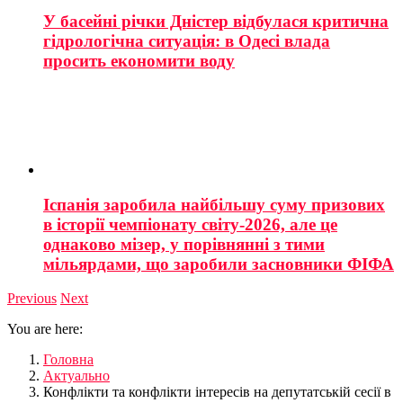
У басейні річки Дністер відбулася критична
гідрологічна ситуація: в Одесі влада
просить економити воду
Іспанія заробила найбільшу суму призових
в історії чемпіонату світу-2026, але це
однаково мізер, у порівнянні з тими
мільярдами, що заробили засновники ФІФА
Previous
Next
You are here:
Головна
Актуально
Конфлікти та конфлікти інтересів на депутатській сесії в