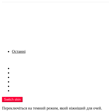
Останні
Menu
Новини
Політика
Кримінал
Фото
Надіслати новину
Реклама на сайті
Switch skin
Переключіться на темний режим, який ніжніший для очей.