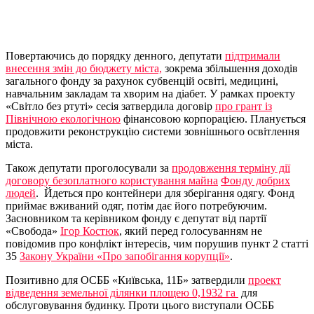
Повертаючись до порядку денного, депутати
підтримали
внесення змін до бюджету міста,
зокрема збільшення доходів
загального фонду за рахунок субвенцій освіті, медицині,
навчальним закладам та хворим на діабет. У рамках проекту
«Світло без ртуті» сесія затвердила договір
про грант із
Північною екологічною
фінансовою корпорацією. Планується
продовжити реконструкцію системи зовнішнього освітлення
міста.
Також депутати проголосували за
продовження терміну дії
договору безоплатного користування майна
Фонду добрих
людей
. Йдеться про контейнери для зберігання одягу. Фонд
приймає вживаний одяг, потім дає його потребуючим.
Засновником та керівником фонду є депутат від партії
«Свобода»
Ігор Костюк
, який перед голосуванням не
повідомив про конфлікт інтересів, чим порушив пункт 2 статті
35
Закону України «Про запобігання корупції»
.
Позитивно для ОСББ «Київська, 11Б» затвердили
проект
відведення земельної ділянки площею 0,1932 га
для
обслуговування будинку. Проти цього виступали ОСББ