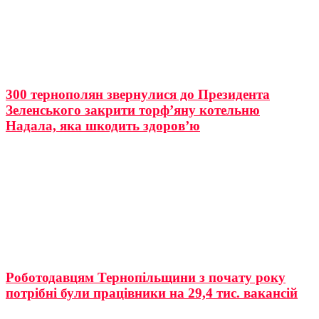
300 тернополян звернулися до Президента
Зеленського закрити торф’яну котельню
Надала, яка шкодить здоров’ю
Роботодавцям Тернопільщини з почату року
потрібні були працівники на 29,4 тис. вакансій