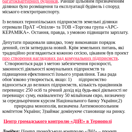
багатоквартирних будинків
. Раніше цільовим призначенням
ділянки було розміщення та експлуатації будівель і споруд
міського електротранспорту.
Із великих тернопільських підприємств земельні ділянки
отримали ПрАТ «Опілля» та ТОВ «Торгова група «АРС-
КЕРАМІКА». Остання, правда, з умовою підвищити зарплату.
Депутати працювали швидко, тому виконавши порядок
денний, сесія затвердила новий. Крім земельних питань, які
традиційно розглядаються кожною сесією, цікавим був проект
про створення наглядових рад комунальних підприємств
.
Створюються ради з метою забезпечення прозорості,
законності діяльності комунальних підприємств та
підвищення ефективності їхнього управління. Така рада
обов’язково утворюється, якщо: 1) підприємство
відноситься до великих підприємств, кількість працівників
перевищує 250 осіб та річний дохід від будь-якої діяльності не
перевищує суму, еквівалентну 50 мільйонам євро, визначену
за середньорічним курсом Національного банку України;2)
природна монополія, визначена Антимонопольним
комітетом України; 3)займає домінуюче становище на ринку.
Центр громадського контролю «ДІЙ!» в Тернополі
Довідка:
Центр громадського контролю «Дій!» – проект