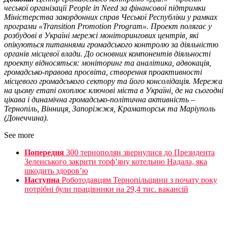
чеської організації People in Need за фінансової підтримки
Міністерства закордонних справ Чеської Республіки у рамках
програми «Transition Promotion Program». Проект полягає у
розбудові в Україні мережі моніторингових центрів, які
опікуються питаннями громадського контролю за діяльністю
органів місцевої влади. До основних компонентів діяльності
проекту відносяться: моніторинг та аналітика, адвокація,
громадсько-правова просвіта, створення проактивності
місцевого громадського сектору та його консолідація. Мережа
на цьому етапі охоплює ключові міста в Україні, де на сьогодні
цікава і динамічна громадсько-політична активність –
Тернопіль, Вінниця, Запоріжжя, Краматорськ та Маріуполь
(Донеччина).
See more
Попередня
300 тернополян звернулися до Президента
Зеленського закрити торф’яну котельню Надала, яка
шкодить здоров’ю
Наступна
Роботодавцям Тернопільщини з почату року
потрібні були працівники на 29,4 тис. вакансій