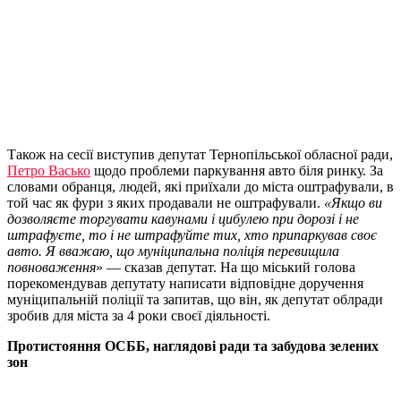
Також на сесії виступив депутат Тернопільської обласної ради,
Петро Васько
щодо проблеми паркування авто біля ринку. За
словами обранця, людей, які приїхали до міста оштрафували, в
той час як фури з яких продавали не оштрафували.
«Якщо ви
дозволяєте торгувати кавунами і цибулею при дорозі і не
штрафуєте, то і не штрафуйте тих, хто припаркував своє
авто. Я вважаю, що муніципальна поліція перевищила
повноваження
» — сказав депутат. На що міський голова
порекомендував депутату написати відповідне доручення
муніципальній поліції та запитав, що він, як депутат облради
зробив для міста за 4 роки своєї діяльності.
Протистояння ОСББ, наглядові ради та забудова зелених
зон