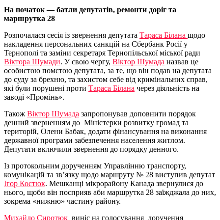
На початок — батли депутатів, ремонти доріг та
маршрутка 28
Розпочалася сесія із звернення депутата
Тараса Білана
щодо
накладення персональних санкцій на Сбербанк Росії у
Тернополі та заміни секретаря Тернопільської міської ради
Віктора Шумади
. У свою чергу,
Віктор Шумада
назвав це
особистою помстою депутата, за те, що він подав на депутата
до суду за брехню, та захистом себе від кримінальних справ,
які були порушені проти
Тараса Білана
через діяльність на
заводі «Промінь».
Також
Віктор Шумада
запропонував доповнити порядок
денний зверненням до Міністерки розвитку громад та
територій, Олени Бабак, додати фінансування на виконання
державної програми забезпечення населення житлом.
Депутати включили звернення до порядку денного.
Із протокольним дорученням Управлінню транспорту,
комунікацій та зв’язку щодо маршруту № 28 виступив депутат
Ігор Костюк
. Мешканці мікрорайону Канада звернулися до
нього, щоби він посприяв аби маршрутка 28 заїжджала до них,
зокрема «нижню» частину району.
Михайло Сиротюк
виніс на голосування доручення