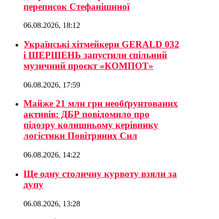
переписок Стефанішиної
06.08.2026, 18:12
Українські хітмейкери GERALD 032
і ШЕРШЕНЬ запустили спільний
музичний проєкт «КОМПОТ»
06.08.2026, 17:59
Майже 21 млн грн необґрунтованих
активів: ДБР повідомило про
підозру колишньому керівнику
логістики Повітряних Сил
06.08.2026, 14:22
Ще одну столичну курвоту взяли за
дупу
06.08.2026, 13:28