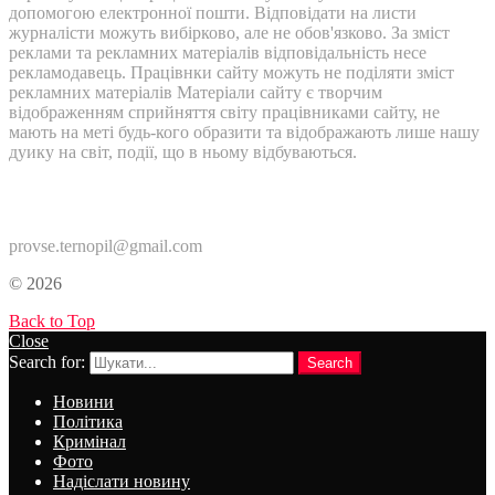
допомогою електронної пошти. Відповідати на листи
журналісти можуть вибірково, але не обов'язково. За зміст
реклами та рекламних матеріалів відповідальність несе
рекламодавець. Працівнки сайту можуть не поділяти зміст
рекламних матеріалів Матеріали сайту є творчим
відображенням сприйняття світу працівниками сайту, не
мають на меті будь-кого образити та відображають лише нашу
дуику на світ, події, що в ньому відбуваються.
Контакти:
provse.ternopil@gmail.com
© 2026
Back to Top
Close
Search for:
Search
Новини
Політика
Кримінал
Фото
Надіслати новину