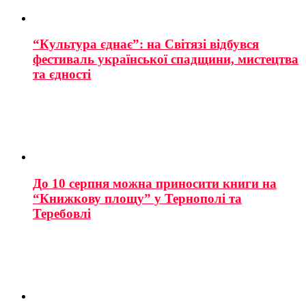
“Культура єднає”: на Світязі відбувся
фестиваль української спадщини, мистецтва
та єдності
До 10 серпня можна приносити книги на
“Книжкову площу” у Тернополі та
Теребовлі