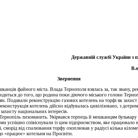
Державній службі України з п
В.
Звернення
анців файного міста. Влада Тернополя взялась за, так звану, ре
зводиться до того, що родина поки діючого міського голови Терно
. Подавали реконструкцію газових котелень на торфі як захист і
 реконструкція котелень дійсно відбувалась цивілізовано, з дотр
захисту національних інтересів.
Тернопіль лихоманить. Увірвався терпець й мешканцям бульвару 
ми успішно співіснували із цим підприємством, яке працювало на
жі, сморід від спалювання торфу охоплював у радіусі кілька кіло
що «працює» котельня на Просвіти.