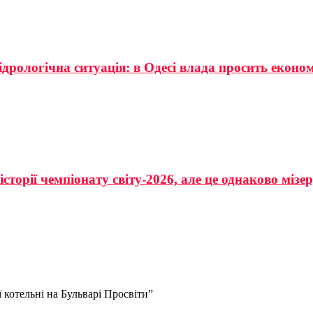
ідрологічна ситуація: в Одесі влада просить еконо
сторії чемпіонату світу-2026, але це однаково мізе
 котельні на Бульварі Просвіти”