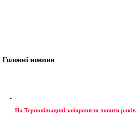
Головні новини
На Тернопільщині заборонили ловити раків