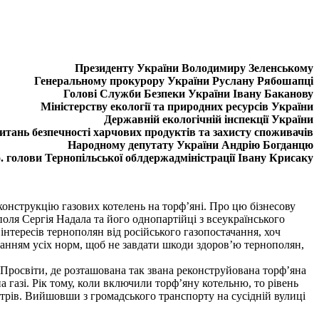
Президенту України Володимиру Зеленському
Генеральному прокурору України Руслану Рябошапці
Голові Служби Безпеки України Івану Баканову
Міністерству екології та природних ресурсів України
Державній екологічній інспекції України
итань безпечності харчових продуктів та захисту споживачів
Народному депутату України Андрію Богданцю
о. голови Тернопільської облдержадміністрації Івану Крисаку
конструкцію газових котелень на торф’яні. Про цю бізнесову
поля Сергія Надала та його однопартійці з всеукраїнського
нтересів тернополян від російського газопостачання, хоч
иманням усіх норм, щоб не завдати шкоди здоров’ю тернополян,
Просвіти, де розташована так звана реконструйована торф’яна
 газі. Рік тому, коли включили торф’яну котельню, то рівень
метрів. Вийшовши з громадського транспорту на сусідній вулиці