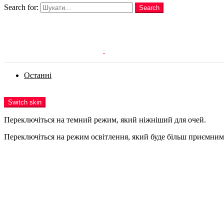
Search for:
Search
Login
Останні
Menu
Switch skin
Переключіться на темний режим, який ніжніший для очей.
Переключіться на режим освітлення, який буде більш приємним 
Login