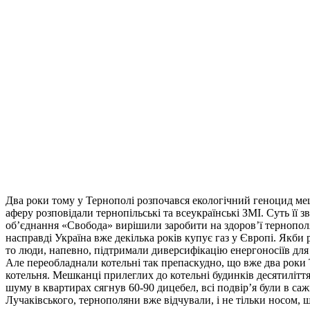
Два роки тому у Тернополі розпочався екологічний геноцид мешк
аферу розповідали тернопільські та всеукраїнські ЗМІ. Суть її 
об’єднання «Свобода» вирішили заробити на здоров’ї тернополян
насправді Україна вже декілька років купує газ у Європі. Якби
то люди, напевно, підтримали диверсифікацію енергоносіїв для 
Але переобладнали котельні так препаскудно, що вже два роки 
котельня. Мешканці прилеглих до котельні будинків десятиліття
шуму в квартирах сягнув 60-90 дицебел, всі подвір’я були в са
Лучаківського, тернополяни вже відчували, і не тільки носом, 