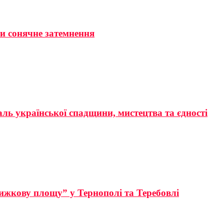
ти сонячне затемнення
аль української спадщини, мистецтва та єдності
ижкову площу” у Тернополі та Теребовлі