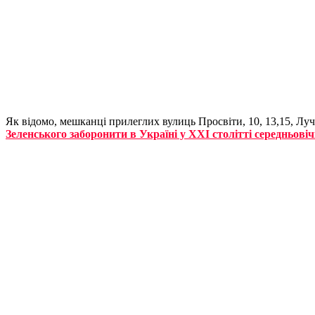
Як відомо, мешканці прилеглих вулиць Просвіти, 10, 13,15, Луча
Зеленського заборонити в Україні у ХХI столітті середньовіч