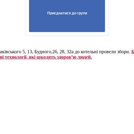
Приєднатися до групи
ківського 5, 13, Будного,26, 28, 32а до котельні провели збори.
Б
ні технології, які шкодять здоров’ю людей.