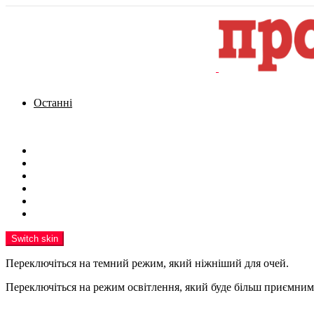
Останні
Menu
Новини
Політика
Кримінал
Фото
Надіслати новину
Реклама на сайті
Switch skin
Переключіться на темний режим, який ніжніший для очей.
Переключіться на режим освітлення, який буде більш приємним 
шукати