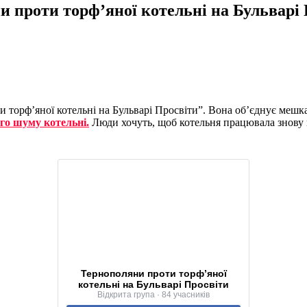
и проти торф’яної котельні на Бульварі
 торф’яної котельні на Бульварі Просвіти”. Вона об’єднує мешк
го шуму котельні.
Люди хочуть, щоб котельня працювала знову 
Тернополяни проти торф’яної
котельні на Бульварі Просвіти
Відкрита група · 84 учасників