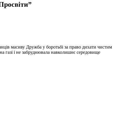
 Просвіти”
анців масиву Дружба у боротьбі за право дихати чистим
на газі і не забруднювала навколишнє середовище