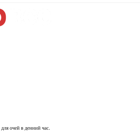
для очей в денний час.