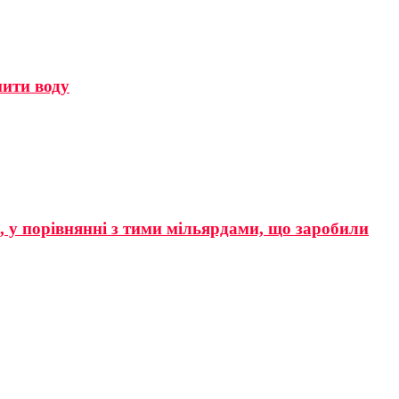
мити воду
р, у порівнянні з тими мільярдами, що заробили