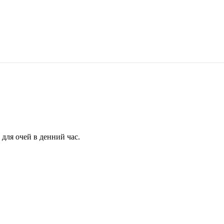
для очей в денний час.