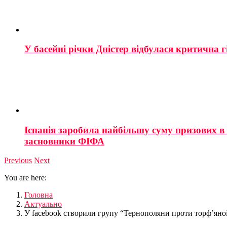
У басейні річки Дністер відбулася критична г
Іспанія заробила найбільшу суму призових в і
засновники ФІФА
Previous
Next
You are here:
Головна
Актуально
У facebook створили групу “Тернополяни проти торф’яної