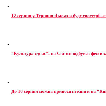
12 серпня у Тернополі можна буде спостеріга
“Культура єднає”: на Світязі відбувся фестив
До 10 серпня можна приносити книги на “Кн