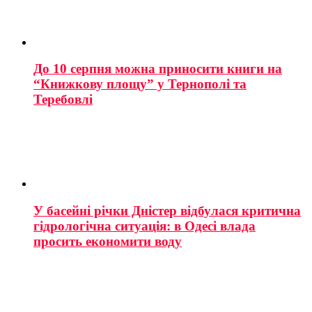
До 10 серпня можна приносити книги на
“Книжкову площу” у Тернополі та
Теребовлі
У басейні річки Дністер відбулася критична
гідрологічна ситуація: в Одесі влада
просить економити воду