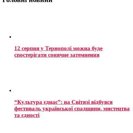
12 серпня у Тернополі можна буде
спостерігати сонячне затемнення
“Культура єднає”: на Світязі відбувся
фестиваль української спадщини, мистецтва
та єдності