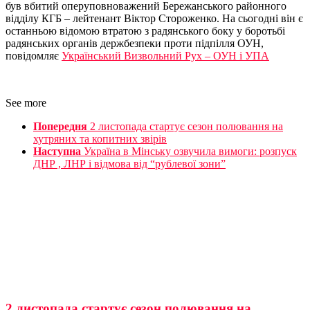
був вбитий оперуповноважений Бережанського районного
відділу КГБ – лейтенант Віктор Стороженко. На сьогодні він є
останньою відомою втратою з радянського боку у боротьбі
радянських органів держбезпеки проти підпілля ОУН,
повідомляє
Український Визвольний Рух – ОУН і УПА
See more
Попередня
2 листопада стартує сезон полювання на
хутряних та копитних звірів
Наступна
Україна в Мінську озвучила вимоги: розпуск
ДНР , ЛНР і відмова від “рублевої зони”
2 листопада стартує сезон полювання на