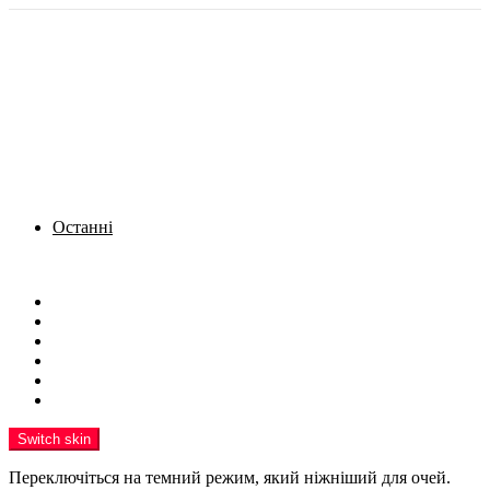
Останні
Menu
Новини
Політика
Кримінал
Фото
Надіслати новину
Реклама на сайті
Switch skin
Переключіться на темний режим, який ніжніший для очей.