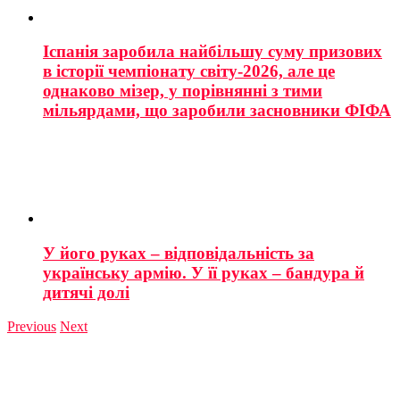
Іспанія заробила найбільшу суму призових
в історії чемпіонату світу-2026, але це
однаково мізер, у порівнянні з тими
мільярдами, що заробили засновники ФІФА
У його руках – відповідальність за
українську армію. У її руках – бандура й
дитячі долі
Previous
Next