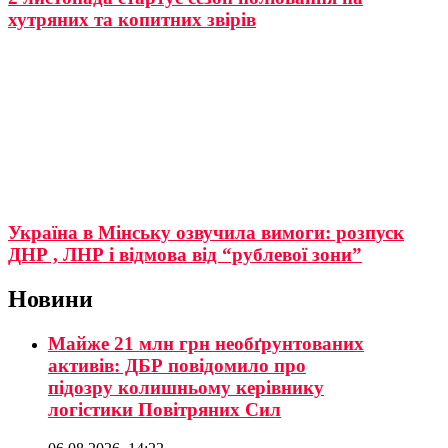
хутряних та копитних звірів
Україна в Мінську озвучила вимоги: розпуск
ДНР , ЛНР і відмова від “рублевої зони”
Новини
Майже 21 млн грн необґрунтованих
активів: ДБР повідомило про
підозру колишньому керівнику
логістики Повітряних Сил