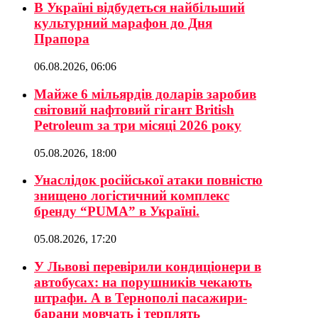
В Україні відбудеться найбільший
культурний марафон до Дня
Прапора
06.08.2026, 06:06
Майже 6 мільярдів доларів заробив
світовий нафтовий гігант British
Petroleum за три місяці 2026 року
05.08.2026, 18:00
Унаслідок російської атаки повністю
знищено логістичний комплекс
бренду “PUMA” в Україні.
05.08.2026, 17:20
У Львові перевірили кондиціонери в
автобусах: на порушників чекають
штрафи. А в Тернополі пасажири-
барани мовчать і терплять