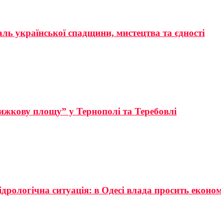
аль української спадщини, мистецтва та єдності
ижкову площу” у Тернополі та Теребовлі
ідрологічна ситуація: в Одесі влада просить еконо