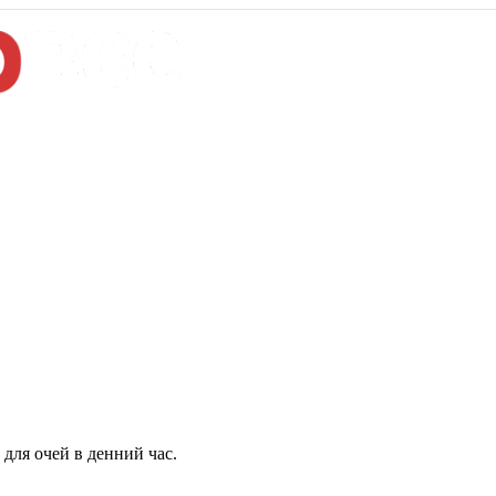
для очей в денний час.