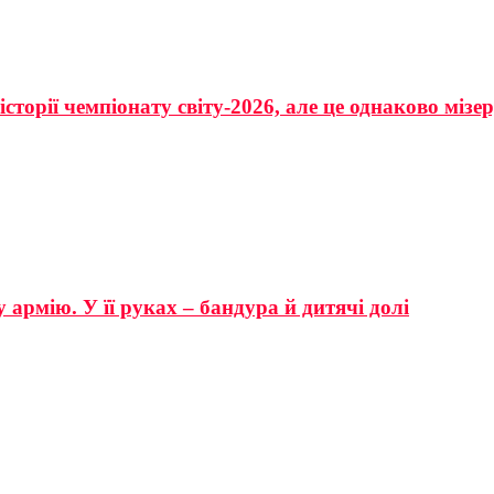
сторії чемпіонату світу-2026, але це однаково мізе
 армію. У її руках – бандура й дитячі долі