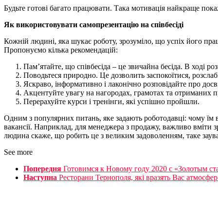
Будьте готові багато працювати. Така мотивація найкраще покаж
Як використовувати самопрезентацію на співбесіді
Кожній людині, яка шукає роботу, зрозуміло, що успіх його пра
Пропонуємо кілька рекомендацій:
Пам’ятайте, що співбесіда – це звичайна бесіда. В ході р
Поводьтеся природно. Це дозволить заспокоїтися, розслаб
Яскраво, інформативно і лаконічно розповідайте про досв
Акцентуйте увагу на нагородах, грамотах та отриманих пр
Перерахуйте курси і тренінги, які успішно пройшли.
Одним з популярних питань, яке задають роботодавці: чому їм
вакансії. Наприклад, для менеджера з продажу, важливо вміти 
людина скаже, що робить це з великим задоволенням, таке зау
See more
Попередня
Готовимся к Новому году 2020 с «Золотым ст
Наступна
Ресторани Тернополя, які вразять Вас атмосфе