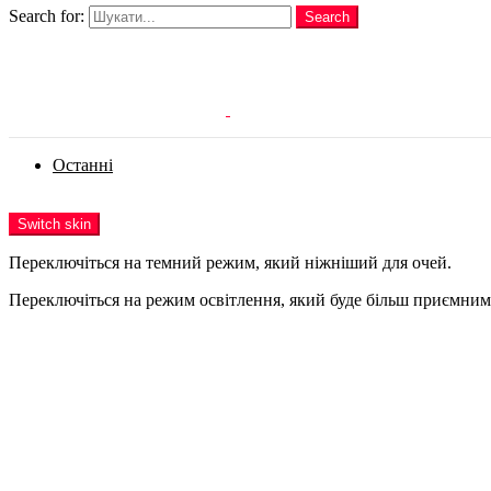
Search for:
Search
Login
Останні
Menu
Switch skin
Переключіться на темний режим, який ніжніший для очей.
Переключіться на режим освітлення, який буде більш приємним 
Login