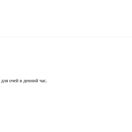
для очей в денний час.