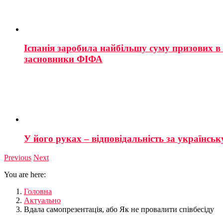
Іспанія заробила найбільшу суму призових в і
засновники ФІФА
У його руках – відповідальність за українську
Previous
Next
You are here:
Головна
Актуально
Вдала самопрезентація, або Як не провалити співбесіду