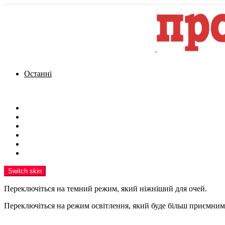
Останні
Menu
Новини
Політика
Кримінал
Фото
Надіслати новину
Реклама на сайті
Switch skin
Переключіться на темний режим, який ніжніший для очей.
Переключіться на режим освітлення, який буде більш приємним 
шукати