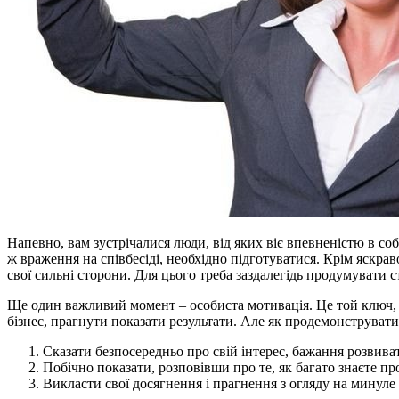
Напевно, вам зустрічалися люди, від яких віє впевненістю в со
ж враження на співбесіді, необхідно підготуватися. Крім яскрав
свої сильні сторони. Для цього треба заздалегідь продумувати ст
Ще один важливий момент – особиста мотивація. Це той ключ, 
бізнес, прагнути показати результати. Але як продемонструвати м
Сказати безпосередньо про свій інтерес, бажання розвива
Побічно показати, розповівши про те, як багато знаєте про к
Викласти свої досягнення і прагнення з огляду на минуле