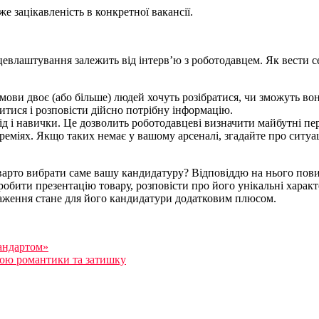
е зацікавленість в конкретної вакансії.
цевлаштування залежить від інтерв’ю з роботодавцем. Як вести с
озмови двоє (або більше) людей хочуть розібратися, чи зможуть во
итися і розповісти дійсно потрібну інформацію.
ід і навички. Це дозволить роботодавцеві визначити майбутні пе
еміях. Якщо таких немає у вашому арсеналі, згадайте про ситуац
 варто вибрати саме вашу кандидатуру? Відповіддю на нього пов
зробити презентацію товару, розповісти про його унікальні хар
важення стане для його кандидатури додатковим плюсом.
андартом»
рою романтики та затишку