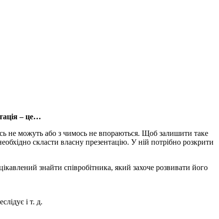
тація – це…
гось не можуть або з чимось не впораються. Щоб залишити таке
 необхідно скласти власну презентацію. У ній потрібно розкрити
ікавлений знайти співробітника, який захоче розвивати його
лідує і т. д.