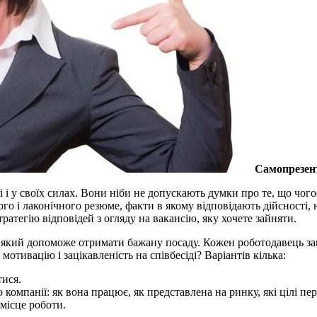
Самопрезен
бі і у своїх силах. Вони ніби не допускають думки про те, що чо
ого і лаконічного резюме, факти в якому відповідають дійсності,
ратегію відповідей з огляду на вакансію, яку хочете зайняти.
який допоможе отримати бажану посаду. Кожен роботодавець зац
отивацію і зацікавленість на співбесіді? Варіантів кілька:
тися.
омпанії: як вона працює, як представлена ​​на ринку, які цілі перес
 місце роботи.