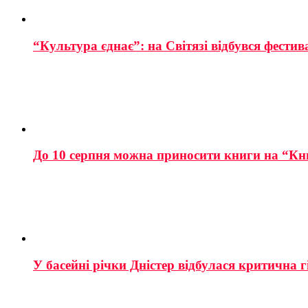
“Культура єднає”: на Світязі відбувся фестив
До 10 серпня можна приносити книги на “Кн
У басейні річки Дністер відбулася критична г