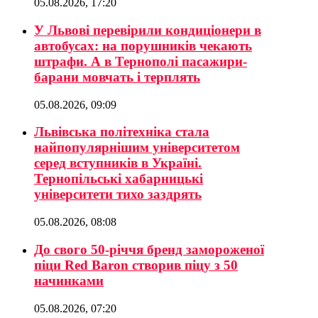
05.08.2026, 17:20
У Львові перевірили кондиціонери в
автобусах: на порушників чекають
штрафи. А в Тернополі пасажири-
барани мовчать і терплять
05.08.2026, 09:09
Львівська політехніка стала
найпопулярнішим університетом
серед вступників в Україні.
Тернопільські хабарницькі
університети тихо заздрять
05.08.2026, 08:08
До свого 50-річчя бренд замороженої
піци Red Baron створив піцу з 50
начинками
05.08.2026, 07:20