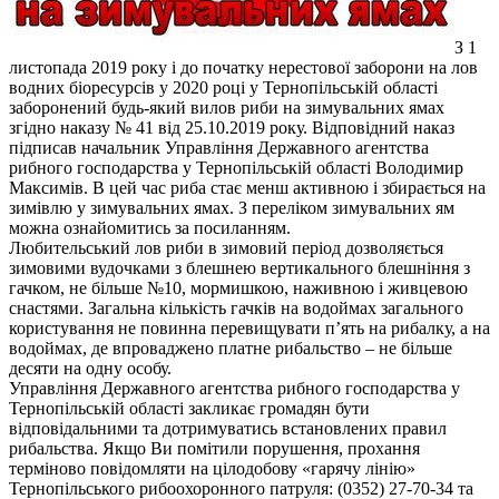
З 1
листопада 2019 року і до початку нерестової заборони на лов
водних біоресурсів у 2020 році у Тернопільській області
заборонений будь-який вилов риби на зимувальних ямах
згідно наказу № 41 від 25.10.2019 року. Відповідний наказ
підписав начальник Управління Державного агентства
рибного господарства у Тернопільській області Володимир
Максимів. В цей час риба стає менш активною і збирається на
зимівлю у зимувальних ямах. З переліком зимувальних ям
можна ознайомитись за посиланням.
Любительський лов риби в зимовий період дозволяється
зимовими вудочками з блешнею вертикального блешніння з
гачком, не більше №10, мормишкою, наживною і живцевою
снастями. Загальна кількість гачків на водоймах загального
користування не повинна перевищувати п’ять на рибалку, а на
водоймах, де впроваджено платне рибальство – не більше
десяти на одну особу.
Управління Державного агентства рибного господарства у
Тернопільській області закликає громадян бути
відповідальними та дотримуватись встановлених правил
рибальства. Якщо Ви помітили порушення, прохання
терміново повідомляти на цілодобову «гарячу лінію»
Тернопільського рибоохоронного патруля: (0352) 27-70-34 та