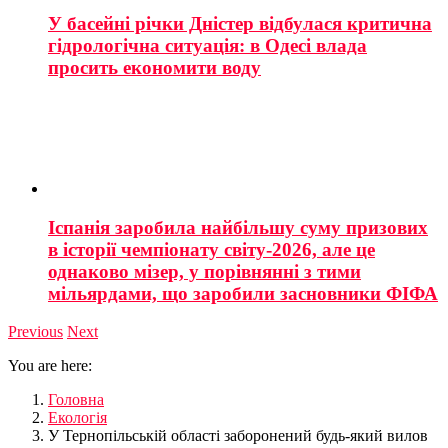
У басейні річки Дністер відбулася критична
гідрологічна ситуація: в Одесі влада
просить економити воду
Іспанія заробила найбільшу суму призових
в історії чемпіонату світу-2026, але це
однаково мізер, у порівнянні з тими
мільярдами, що заробили засновники ФІФА
Previous
Next
You are here:
Головна
Екологія
У Тернопільській області заборонений будь-який вилов