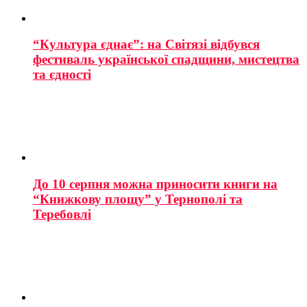
“Культура єднає”: на Світязі відбувся
фестиваль української спадщини, мистецтва
та єдності
До 10 серпня можна приносити книги на
“Книжкову площу” у Тернополі та
Теребовлі