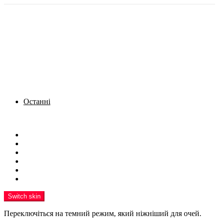
Останні
Menu
Новини
Політика
Кримінал
Фото
Надіслати новину
Реклама на сайті
Switch skin
Переключіться на темний режим, який ніжніший для очей.