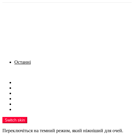
Останні
Menu
Новини
Політика
Кримінал
Фото
Надіслати новину
Реклама на сайті
Switch skin
Переключіться на темний режим, який ніжніший для очей.