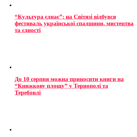
“Культура єднає”: на Світязі відбувся
фестиваль української спадщини, мистецтва
та єдності
До 10 серпня можна приносити книги на
“Книжкову площу” у Тернополі та
Теребовлі