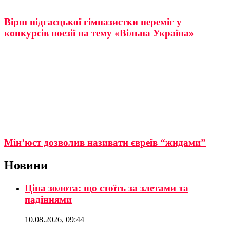
Вірш підгаєцької гімназистки переміг у
конкурсів поезії на тему «Вільна Україна»
Мін’юст дозволив називати євреїв “жидами”
Новини
Ціна золота: що стоїть за злетами та
падіннями
10.08.2026, 09:44