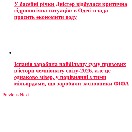
У басейні річки Дністер відбулася критична
гідрологічна ситуація: в Одесі влада
просить економити воду
Іспанія заробила найбільшу суму призових
в історії чемпіонату світу-2026, але це
однаково мізер, у порівнянні з тими
мільярдами, що заробили засновники ФІФА
Previous
Next