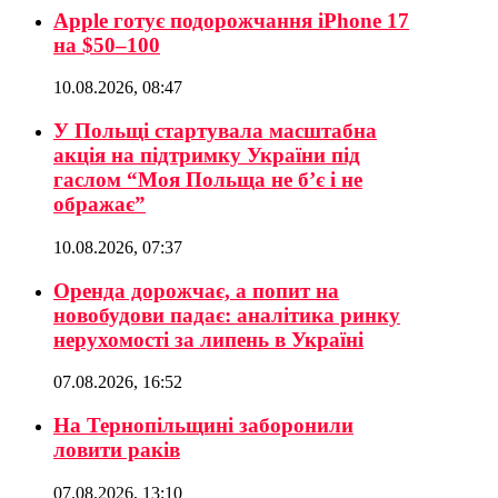
Apple готує подорожчання iPhone 17
на $50–100
10.08.2026, 08:47
У Польщі стартувала масштабна
акція на підтримку України під
гаслом “Моя Польща не б’є і не
ображає”
10.08.2026, 07:37
Оренда дорожчає, а попит на
новобудови падає: аналітика ринку
нерухомості за липень в Україні
07.08.2026, 16:52
На Тернопільщині заборонили
ловити раків
07.08.2026, 13:10