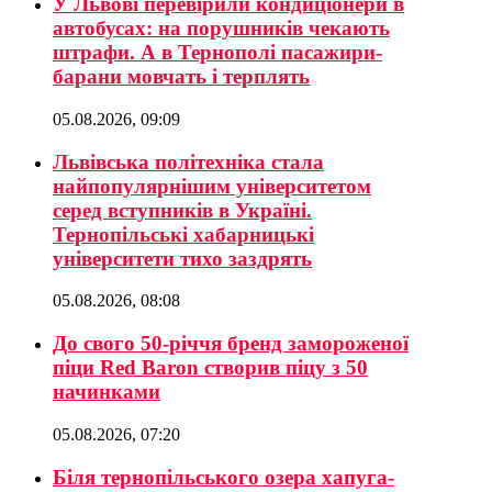
У Львові перевірили кондиціонери в
автобусах: на порушників чекають
штрафи. А в Тернополі пасажири-
барани мовчать і терплять
05.08.2026, 09:09
Львівська політехніка стала
найпопулярнішим університетом
серед вступників в Україні.
Тернопільські хабарницькі
університети тихо заздрять
05.08.2026, 08:08
До свого 50-річчя бренд замороженої
піци Red Baron створив піцу з 50
начинками
05.08.2026, 07:20
Біля тернопільського озера хапуга-