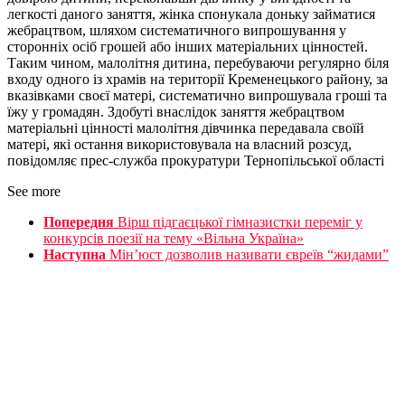
легкості даного заняття, жінка спонукала доньку займатися
жебрацтвом, шляхом систематичного випрошування у
сторонніх осіб грошей або інших матеріальних цінностей.
Таким чином, малолітня дитина, перебуваючи регулярно біля
входу одного із храмів на території Кременецького району, за
вказівками своєї матері, систематично випрошувала гроші та
їжу у громадян. Здобуті внаслідок заняття жебрацтвом
матеріальні цінності малолітня дівчинка передавала своїй
матері, які остання використовувала на власний розсуд,
повідомляє прес-служба прокуратури Тернопільської області
See more
Попередня
Вірш підгаєцької гімназистки переміг у
конкурсів поезії на тему «Вільна Україна»
Наступна
Мін’юст дозволив називати євреїв “жидами”