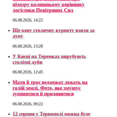
підозру колишньому керівнику
логістики Повітряних Сил
06.08.2026, 14:22
Ще одну столичну курвоту взяли за
дупу
06.08.2026, 13:28
У Києві на Теремках вирубують
столітні дуби
06.08.2026, 12:45
Мати й троє ведмежат лежать на
голій землі. Фото, яке змушує
зупинитися й придивитися
06.08.2026, 09:22
12 серпня у Тернополі можна буде