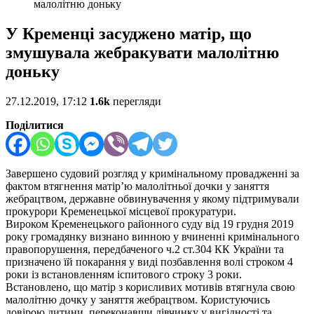
малолітню доньку
У Кременці засуджено матір, що
змушувала жебракувати малолітню
доньку
27.12.2019, 17:12
1.6k
перегляди
Поділитися
Завершено судовий розгляд у кримінальному провадженні за
фактом втягнення матір’ю малолітньої дочки у заняття
жебрацтвом, державне обвинувачення у якому підтримували
прокурори Кременецької місцевої прокуратури.
Вироком Кременецького районного суду від 19 грудня 2019
року громадянку визнано винною у вчиненні кримінального
правопорушення, передбаченого ч.2 ст.304 КК України та
призначено їй покарання у виді позбавлення волі строком 4
роки із встановленням іспитового строку 3 роки.
Встановлено, що матір з корисливих мотивів втягнула свою
малолітню дочку у заняття жебрацтвом. Користуючись
довірою дитини, переконавши дівчинку у вигідності та