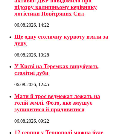
активів: ДБР повідомило про
підозру колишньому керівнику
логістики Повітряних Сил
06.08.2026, 14:22
Ще одну столичну курвоту взяли за
дупу
06.08.2026, 13:28
У Києві на Теремках вирубують
столітні дуби
06.08.2026, 12:45
Мати й троє ведмежат лежать на
голій землі. Фото, яке змушує
зупинитися й придивитися
06.08.2026, 09:22
12 серпня у Тернополі можна буде