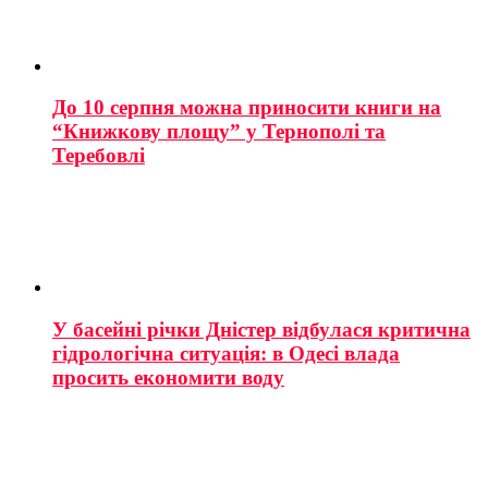
До 10 серпня можна приносити книги на
“Книжкову площу” у Тернополі та
Теребовлі
У басейні річки Дністер відбулася критична
гідрологічна ситуація: в Одесі влада
просить економити воду