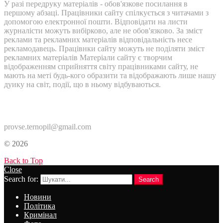
У разі передруку матеріалів - обов'язкове посилання в
першому абзаці. Працівники сайту спілкується з читачами з
допомогою електронної пошти. Відповідати на листи
журналісти можуть вибірково, але не обов'язково. За зміст
реклами та рекламних матеріалів відповідальність несе
рекламодавець. Працівнки сайту можуть не поділяти зміст
рекламних матеріалів Матеріали сайту є творчим
відображенням сприйняття світу працівниками сайту, не
мають на меті будь-кого образити та відображають лише нашу
дуику на світ, події, що в ньому відбуваються.
Контакти:
provse.ternopil@gmail.com
© 2026
Back to Top
Close
Search for:
Search
Новини
Політика
Кримінал