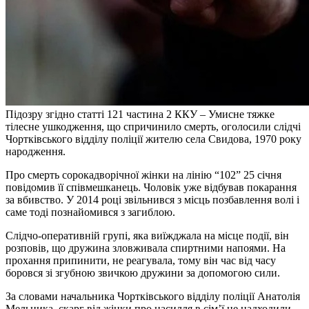
Підозру згідно статті 121 частина 2 ККУ – Умисне тяжке
тілесне ушкодження, що спричинило смерть, оголосили слідчі
Чортківського відділу поліції жителю села Свидова, 1970 року
народження.
Про смерть сорокадворічної жінки на лінію “102” 25 січня
повідомив її співмешканець. Чоловік уже відбував покарання
за вбивство. У 2014 році звільнився з місць позбавлення волі і
саме тоді познайомився з загиблою.
Слідчо-оперативній групі, яка виїжджала на місце події, він
розповів, що дружина зловживала спиртними напоями. На
прохання припинити, не реагувала, тому він час від часу
боровся зі згубною звичкою дружини за допомогою сили.
За словами начальника Чортківського відділу поліції Анатолія
Мельника, скарг від жінки про насилля в сім’ї не надходили.