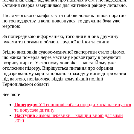
Остання сварка завершилася для жительки району летально.
Після чергового конфлікту та побоїв чоловік пішов поратися
по господарству, а коли повернувся, то дружина була уже
мертвою.
За попередньою інформацією, того дня він бив дружину
руками та ногами в область грудної клітки та спини.
Згідно висновків судово-медичної експертизи стало відомо,
що жінка померла через масивну крововтрату в результаті
розриву нирки. У скоєному чоловік зізнався. Йому уже
оголосили підозру. Вирішується питання про обрання
підозрюваному міри запобіжного заходу у вигляді тримання
під вартою, повідомляє відділ комунікації поліції
Тернопільської області
See more
Попередня
У Тернополі собака породи хаскі накинулася
та покусала дитину
Наступна
Зимові черевики – кращий вибір для зими
2020