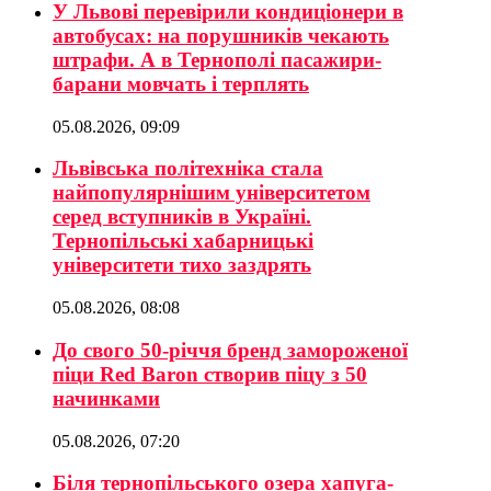
У Львові перевірили кондиціонери в
автобусах: на порушників чекають
штрафи. А в Тернополі пасажири-
барани мовчать і терплять
05.08.2026, 09:09
Львівська політехніка стала
найпопулярнішим університетом
серед вступників в Україні.
Тернопільські хабарницькі
університети тихо заздрять
05.08.2026, 08:08
До свого 50-річчя бренд замороженої
піци Red Baron створив піцу з 50
начинками
05.08.2026, 07:20
Біля тернопільського озера хапуга-