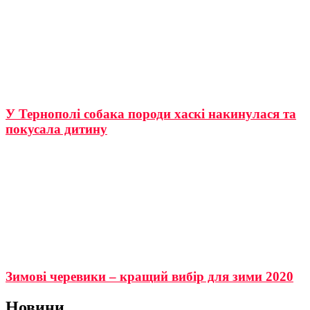
У Тернополі собака породи хаскі накинулася та
покусала дитину
Зимові черевики – кращий вибір для зими 2020
Новини