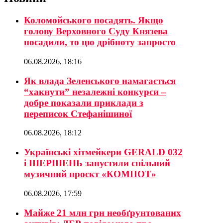
Коломойського посадять. Якщо
голову Верховного Суду Князева
посадили, то цю дрібноту запросто
06.08.2026, 18:16
Як влада Зеленського намагається
“хакнути” незалежні конкурси –
добре показали приклади з
переписок Стефанішиної
06.08.2026, 18:12
Українські хітмейкери GERALD 032
і ШЕРШЕНЬ запустили спільний
музичний проєкт «КОМПОТ»
06.08.2026, 17:59
Майже 21 млн грн необґрунтованих