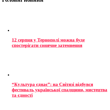
12 серпня у Тернополі можна буде
спостерігати сонячне затемнення
“Культура єднає”: на Світязі відбувся
фестиваль української спадщини, мистецтва
та єдності