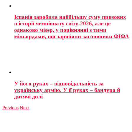
Іспанія заробила найбільшу суму призових
в історії чемпіонату світу-2026, але це
однаково мізер, у порівнянні з тими
мільярдами, що заробили засновники ФІФА
У його руках – відповідальність за
українську армію. У її руках – бандура й
дитячі долі
Previous
Next