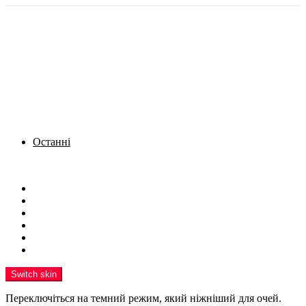
Останні
Menu
Новини
Політика
Кримінал
Фото
Надіслати новину
Реклама на сайті
Switch skin
Переключіться на темний режим, який ніжніший для очей.