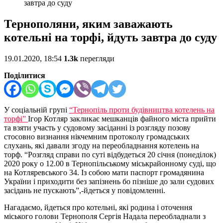
завтра до суду
Тернополяни, яким заважають
котельні на торфі, йдуть завтра до суду
19.01.2020, 18:54
1.3k
перегляди
Поділитися
У соціальній групі
“Тернопіль проти будівництва котелень на
торфі”
Ігор Котляр закликає мешканців файного міста прийти
та взяти участь у судовому засіданні із розгляду позову
стосовно визнання нікчемним протоколу громадських
слухань, які давали згоду на переобладнання котелень на
торф. “Розгляд справи по суті відбудеться 20 січня (понеділок)
2020 року о 12.00 в Тернопільському міськрайонному суді, що
на Котляревського 34. Із собою мати паспорт громадянина
України і приходити без запізнень бо пізніше до зали судових
засідань не пускають”,-йдеться у повідомленні.
Нагадаємо, йдеться про котельні, які родина і оточення
міського голови Тернополя Сергія Надала переобладнали з