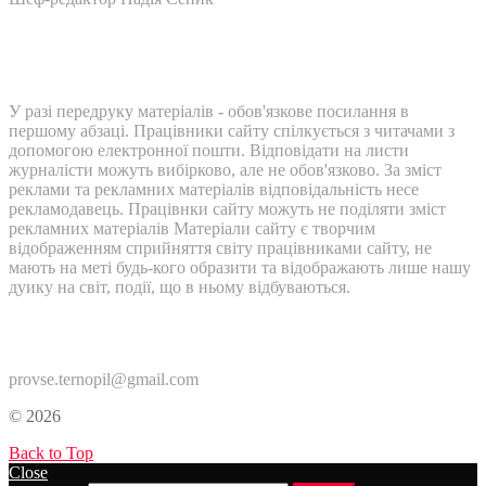
У разі передруку матеріалів - обов'язкове посилання в
першому абзаці. Працівники сайту спілкується з читачами з
допомогою електронної пошти. Відповідати на листи
журналісти можуть вибірково, але не обов'язково. За зміст
реклами та рекламних матеріалів відповідальність несе
рекламодавець. Працівнки сайту можуть не поділяти зміст
рекламних матеріалів Матеріали сайту є творчим
відображенням сприйняття світу працівниками сайту, не
мають на меті будь-кого образити та відображають лише нашу
дуику на світ, події, що в ньому відбуваються.
Контакти:
provse.ternopil@gmail.com
© 2026
Back to Top
Close