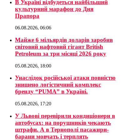
В Україні відбудеться найбільший
культурний марафон до Дня
Прапора
06.08.2026, 06:06
Майже 6 мільярдів доларів заробив
світовий нафтовий гігант British
Petroleum за три місяці 2026 року
05.08.2026, 18:00
Унаслідок російської атаки повністю
знищено логістичний комплекс
бренду “PUMA” в Україні.
05.08.2026, 17:20
У Львові перевірили кондиціонери в
автобусах: на порушників чекають
штрафи. А в Тернополі пасажири-
барани мовчать і терплять