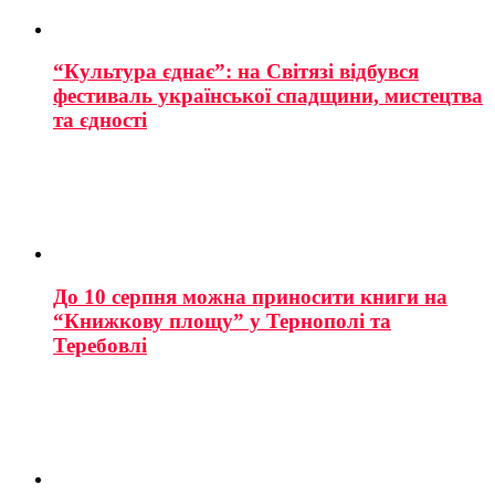
“Культура єднає”: на Світязі відбувся
фестиваль української спадщини, мистецтва
та єдності
До 10 серпня можна приносити книги на
“Книжкову площу” у Тернополі та
Теребовлі