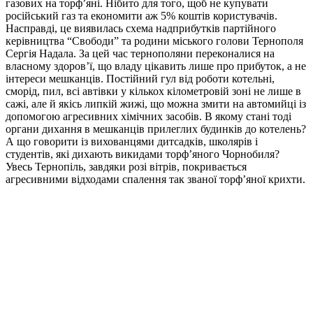
газових на торф’яні. Нібито для того, щоб не купувати
російський газ та економити аж 5% коштів користувачів.
Насправді, це виявилась схема надприбутків партійного
керівництва “Свободи” та родини міського голови Тернополя
Сергія Надала. За цей час тернополяни переконалися на
власному здоров’ї, що владу цікавить лише про прибуток, а не
інтереси мешканців. Постійний гул від роботи котельні,
сморід, пил, всі автівки у кількох кілометровій зоні не лише в
сажі, але й якісь липкій жижі, що можна змити на автомийці із
допомогою агресивних хімічних засобів. В якому стані тоді
органи дихання в мешканців прилеглих будинків до котелень?
А що говорити із вихованцями дитсадків, школярів і
студентів, які дихають викидами торф’яного Чорнобиля?
Увесь Тернопіль, завдяки розі вітрів, покривається
агресивними відходами спалення так званої торф’яної крихти.