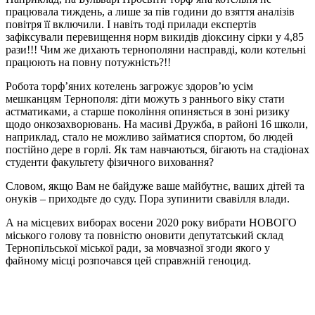
працювала тиждень, а лише за пів години до взяття аналізів
повітря її включили. І навіть тоді прилади експертів
зафіксували перевищення норм викидів діоксину сірки у 4,85
рази!!! Чим же дихають тернополяни насправді, коли котельні
працюють на повну потужність?!!
Робота торф’яних котелень загрожує здоров’ю усім
мешканцям Тернополя: діти можуть з раннього віку стати
астматиками, а старше покоління опиняється в зоні ризику
щодо онкозахворювань. На масиві Дружба, в районі 16 школи,
наприклад, стало не можливо займатися спортом, бо людей
постійно дере в горлі. Як там навчаються, бігають на стадіонах
студенти факультету фізичного виховання?
Словом, якщо Вам не байдуже ваше майбутнє, ваших дітей та
онуків – приходьте до суду. Пора зупинити свавілля влади.
А на місцевих виборах восени 2020 року вибрати НОВОГО
міського голову та повністю оновити депутатський склад
Тернопільської міської ради, за мовчазної згоди якого у
файному місці розпочався цей справжній геноцид.