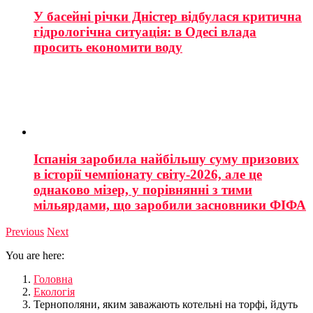
У басейні річки Дністер відбулася критична
гідрологічна ситуація: в Одесі влада
просить економити воду
Іспанія заробила найбільшу суму призових
в історії чемпіонату світу-2026, але це
однаково мізер, у порівнянні з тими
мільярдами, що заробили засновники ФІФА
Previous
Next
You are here:
Головна
Екологія
Тернополяни, яким заважають котельні на торфі, йдуть