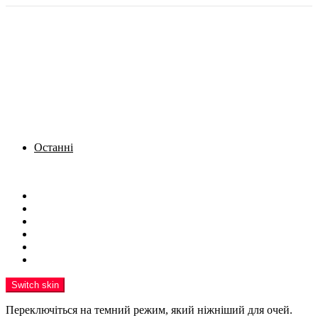
Останні
Menu
Новини
Політика
Кримінал
Фото
Надіслати новину
Реклама на сайті
Switch skin
Переключіться на темний режим, який ніжніший для очей.