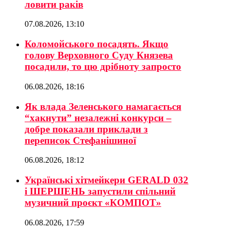
ловити раків
07.08.2026, 13:10
Коломойського посадять. Якщо
голову Верховного Суду Князева
посадили, то цю дрібноту запросто
06.08.2026, 18:16
Як влада Зеленського намагається
“хакнути” незалежні конкурси –
добре показали приклади з
переписок Стефанішиної
06.08.2026, 18:12
Українські хітмейкери GERALD 032
і ШЕРШЕНЬ запустили спільний
музичний проєкт «КОМПОТ»
06.08.2026, 17:59