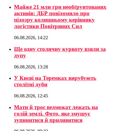
Майже 21 млн грн необґрунтованих
активів: ДБР повідомило про
підозру колишньому керівнику
логістики Повітряних Сил
06.08.2026, 14:22
Ще одну столичну курвоту взяли за
дупу
06.08.2026, 13:28
У Києві на Теремках вирубують
столітні дуби
06.08.2026, 12:45
Мати й троє ведмежат лежать на
голій землі. Фото, яке змушує
зупинитися й придивитися