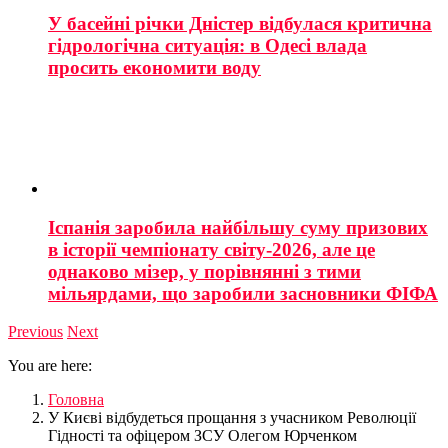
У басейні річки Дністер відбулася критична
гідрологічна ситуація: в Одесі влада
просить економити воду
Іспанія заробила найбільшу суму призових
в історії чемпіонату світу-2026, але це
однаково мізер, у порівнянні з тими
мільярдами, що заробили засновники ФІФА
Previous
Next
You are here:
Головна
У Києві відбудеться прощання з учасником Революції
Гідності та офіцером ЗСУ Олегом Юрченком