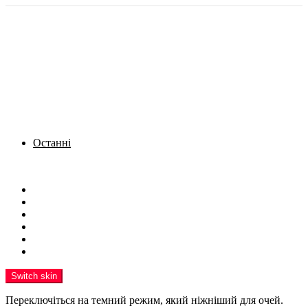
Останні
Menu
Новини
Політика
Кримінал
Фото
Надіслати новину
Реклама на сайті
Switch skin
Переключіться на темний режим, який ніжніший для очей.