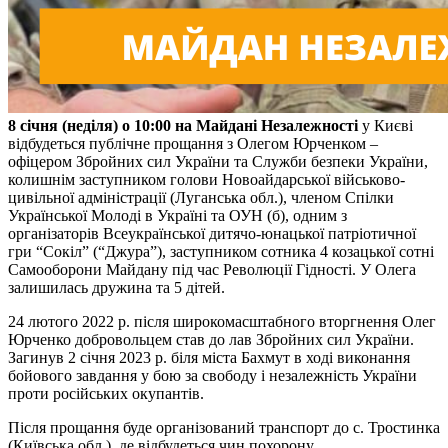
8 січня (неділя) о 10:00 на Майдані Незалежності
у Києві
відбудеться публічне прощання з Олегом Юрченком –
офіцером Збройних сил України та Служби безпеки України,
колишнім заступником голови Новоайдарської військово-
цивільної адміністрації (Луганська обл.), членом Спілки
Української Молоді в Україні та ОУН (б), одним з
організаторів Всеукраїнської дитячо-юнацької патріотичної
гри “Сокіл” (“Джура”), заступником сотника 4 козацької сотні
Самооборони Майдану під час Революції Гідності. У Олега
залишилась дружина та 5 дітей.
24 лютого 2022 р. після широкомасштабного вторгнення Олег
Юрченко добровольцем став до лав Збройних сил України.
Загинув 2 січня 2023 р. біля міста Бахмут в ході виконання
бойового завдання у бою за свободу і незалежність України
проти російських окупантів.
Після прощання буде організований транспорт до с. Тростинка
(Київська обл.), де відбудеться чин похорону.