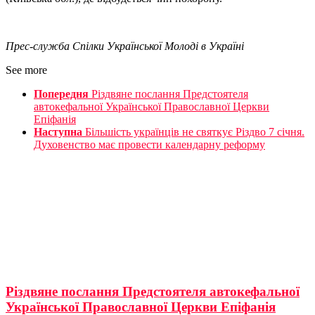
Прес-служба
Спілки Української Молоді в Україні
See more
Попередня
Різдвяне послання Предстоятеля
автокефальної Української Православної Церкви
Епіфанія
Наступна
Більшість українців не святкує Різдво 7 січня.
Духовенство має провести календарну реформу
Різдвяне послання Предстоятеля автокефальної
Української Православної Церкви Епіфанія