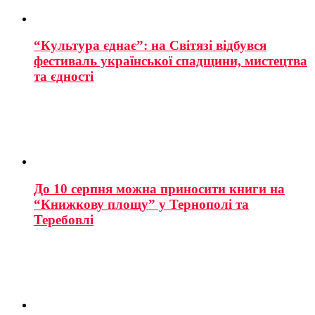
“Культура єднає”: на Світязі відбувся
фестиваль української спадщини, мистецтва
та єдності
До 10 серпня можна приносити книги на
“Книжкову площу” у Тернополі та
Теребовлі