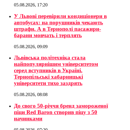
05.08.2026, 17:20
У Львові перевірили кондиціонери в
автобусах: на порушників чекають
штрафи. А в Тернополі пасажири-
барани мовчать і терплять
05.08.2026, 09:09
Львівська політехніка стала
найпопулярнішим університетом
серед вступників в Україні.
Тернопільські хабарницькі
університети тихо заздрять
05.08.2026, 08:08
До свого 50-річчя бренд замороженої
піци Red Baron створив піцу з 50
начинками
05.08.2026, 07:20