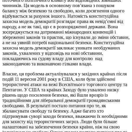
поточного політичного клімату або відповідних зовнішніх
чинників. Ця модель в основному пов’язана з пошуком
балансу між безпекою та свободою, коли досягнення одного
відбувається за рахунок іншого. Натомість конституційна
захисна модель демократії розглядає права як невід’ємні від
народу, а не як такі, що є в розпорядженні держави. Вона
зосереджується на дотриманні міжнародних конвенцій і
збереженні законів та практик, що існували до зміни обставин,
а не на уявній потребі національної безпеки. Конституційна
захисна модель демократії закликає уникати необдуманих
законів, ухвалених у відповідь на нові обставини,
покладаючись на судову владу для контролю над
законодавчою та виконавчою гілками влади.
Власне, ця проблема актуалізувалася у західних країнах після
подій 11 вересня 2001 року в США, коли були здійснені
терористичні атаки на вежі Всесвітнього торгового центру та
Пентагон. У США та країнах Заходу було ухвалено низку
рішень щодо посилення безпеки, які йшли врозріз із
традиційними для ліберальної демократії громадянськими
свободами. В результаті постало питання про те, як
збалансувати свободу та безпеку. Адже багато хто
підтримував суворі заходи безпеки, вважаючи їх необхідними
для захисту від терористичних загроз. Люди були більше
налаштовані на забезпечення безпеки країни, ніж на свою