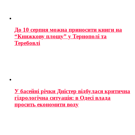
До 10 серпня можна приносити книги на
“Книжкову площу” у Тернополі та
Теребовлі
У басейні річки Дністер відбулася критична
гідрологічна ситуація: в Одесі влада
просить економити воду