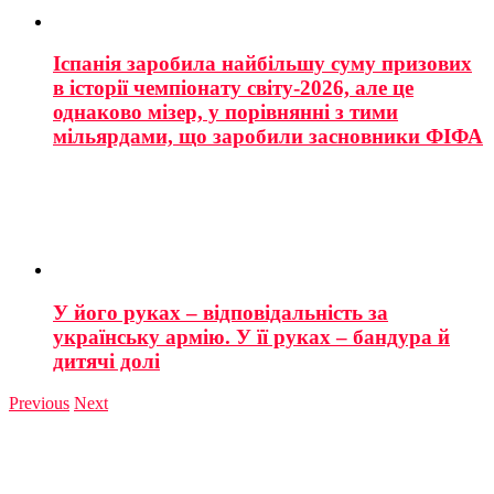
Іспанія заробила найбільшу суму призових
в історії чемпіонату світу-2026, але це
однаково мізер, у порівнянні з тими
мільярдами, що заробили засновники ФІФА
У його руках – відповідальність за
українську армію. У її руках – бандура й
дитячі долі
Previous
Next