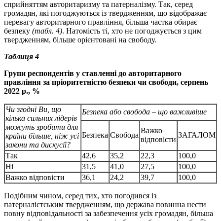
сприйняттям авторитаризму та патерналізму. Так, серед
громадян, які погоджуються із твердженням, що відображає
перевагу авторитарного правління, більша частка обирає
безпеку
(табл. 4)
. Натомість ті, хто не погоджується з цим
твердженням, більше орієнтовані на свободу.
Таблиця 4
Групи респондентів у ставленні до авторитарного
правління за пріоритетністю безпеки чи свободи, серпень
2022 р., %
Чи згодні Ви, що
Безпека або свобода – що важливіше
кілька сильних лідерів
можуть зробити для
Важко
Безпека
Свобода
ЗАГАЛОМ
країни більше, ніж усі
відповісти
закони та дискусії?
Так
42,6
35,2
22,3
100,0
Ні
31,5
41,0
27,5
100,0
Важко відповісти
36,1
24,2
39,7
100,0
Подібним чином, серед тих, хто погодився із
патерналістським твердженням, що держава повинна нести
повну відповідальності за забезпечення усіх громадян, більша