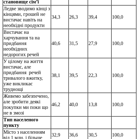
становище сім’ї
Ледве зводимо кінці з
кінцями, грошей не
34,3
26,3
39,4
100,0
вистачає навіть на
необхідні продукти
Вистачає на
харчування та на
придбання
40,6
31,5
27,9
100,0
необхідних
недорогих речей
У цілому на життя
вистачає, але
придбання речей
38,1
39,5
22,3
100,0
тривалого вжитку,
уже викликає
труднощі
Живемо забезпечено,
але зробити деякі
46,2
40,0
13,8
100,0
покупки ми поки що
не в змозі
Тип населеного
пункту
Місто з населенням
32,9
36,6
30,5
100,0
від 1 млн. і більше