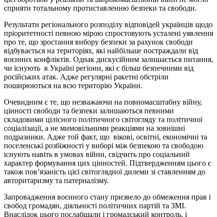
сприяти тотальному протиставленню безпеки та свободи.
Результати регіонального розподілу відповідей українців щодо
пріоритетності певною мірою спростовують усталені уявлення
про те, що зростання вибору безпеки за рахунок свободи
відбувається на територіях, які найбільше постраждали від
воєнних конфліктів. Однак дискусійним залишається питання,
чи існують в Україні регіони, які є більш безпечними від
російських атак. Адже регулярні ракетні обстріли
поширюються на всю територію України.
Очевидним є те, що незважаючи на повномасштабну війну,
цінності свободи та безпеки залишаються певними
складовими цілісного політичного світогляду та політичної
соціалізації, а не мимовільними реакціями на зовнішні
подразники. Адже той факт, що вікові, освітні, економічні та
поселенські розбіжності у виборі між безпекою та свободою
існують навіть в умовах війни, свідчить про соціальний
характер формування цих цінностей. Підтвердженням цього є
також пов’язаність цієї світоглядної дилеми зі ставленням до
авторитаризму та патерналізму.
Запровадження воєнного стану призвело до обмеження прав і
свобод громадян, діяльності політичних партій та ЗМІ.
Внаслідок цього послабшали і громадський контроль, і