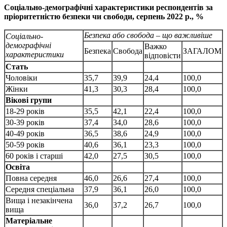
Соціально-демографічні характеристики респондентів за
пріоритетністю безпеки чи свободи, серпень 2022 р., %
Безпека або свобода – що важливіше
Соціально-
демографічні
Важко
Безпека
Свобода
ЗАГАЛОМ
характеристики
відповісти
Стать
Чоловіки
35,7
39,9
24,4
100,0
Жінки
41,3
30,3
28,4
100,0
Вікові групи
18-29 років
35,5
42,1
22,4
100,0
30-39 років
37,4
34,0
28,6
100,0
40-49 років
36,5
38,6
24,9
100,0
50-59 років
40,6
36,1
23,3
100,0
60 років і старші
42,0
27,5
30,5
100,0
Освіта
Повна середня
46,0
26,6
27,4
100,0
Середня спеціальна
37,9
36,1
26,0
100,0
Вища і незакінчена
36,0
37,2
26,7
100,0
вища
Матеріальне