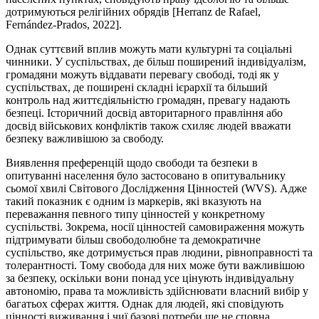
дотримуються релігійних обрядів [Herranz de Rafael,
Fernández-Prados, 2022].
Однак суттєвий вплив можуть мати культурні та соціальні
чинники. У суспільствах, де більш поширений індивідуалізм,
громадяни можуть віддавати перевагу свободі, тоді як у
суспільствах, де поширені складні ієрархії та більший
контроль над життєдіяльністю громадян, превагу надають
безпеці. Історичний досвід авторитарного правління або
досвід військових конфліктів також схиляє людей вважати
безпеку важливішою за свободу.
Виявлення преференцій щодо свободи та безпеки в
опитуванні населення було застосовано в опитувальнику
сьомої хвилі Світового Дослідження Цінностей (WVS). Адже
такий показник є одним із маркерів, які вказують на
переважання певного типу цінностей у конкретному
суспільстві. Зокрема, носії цінностей самовираження можуть
підтримувати більш свободолюбне та демократичне
суспільство, яке дотримується прав людини, рівноправності та
толерантності. Тому свобода для них може бути важливішою
за безпеку, оскільки вони понад усе цінують індивідуальну
автономію, права та можливість здійснювати власний вибір у
багатьох сферах життя. Однак для людей, які сповідують
цінності виживання і чиї базові потреби ще не сповна