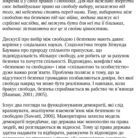
зокрема й у своїх правах і свободах. Для них важливо зберегти
своє індивідуальне право на свободу вибору, незалежно від
того, які небезпеки стоять перед ними. Тому, вибираючи між
свободою та безпекою під час війни, людина зважує всі
серйозні наслідки, які можуть бути для неї та її близьких,
водночас зіставляючи все це зі своїми цінностями.
Дискусії про вибір між свободою і безпекою мають давнє
коріння у соціальних науках. Соціологічна теорія Зіґмунда
Баумана про природу спільноти припускає, що
індивідуальність збільшує свободу, але робить це за рахунок
безпеки та почуття спільності. Відповідно, конфлікт між
«безпекою та свободою» і між «спільнотою та особистістю»
дуже важко розв’язати. Проблема полягає в тому, що за
відсутності безпеки громадяни позбавляються довіри, без якої
свобода навряд чи може бути реалізована. І навпаки, коли
бракує свободи, безпека сприймається як рабство чи в’язниця
[Bauman, 2001; 2005].
Існує два погляди на функціонування демократії, які слід
враховувати, аналізуючи взаємозв’язок між безпекою та
свободою [Saward, 2006]. Мажоритарна захисна модель
демократії передбачає, що держава має монополію на права
людей, які розглядаються як відносні. Тому ці права держава
здатна надавати та відбирати, ранжуючи їх відповідно до