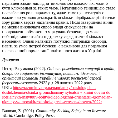
парламентський нагляд за виконавчою владою, які мали б
бути ключовими за таких умов. Негативною тенденцією стало
послаблення ролі парламенту, адже саме ця інституція є
важливою умовою демократії, оскільки відображає різні точки
зору різних верств населення країни. Після завершення війни
не можна виключати спроб влади спекулювати на
продовженні обмежень з міркувань безпеки, що може
небезпідставно знайти підтримку серед значної кількості
населення. Однак наявність потужної підтримки свободи,
навіть за умов потреб безпеки, є важливою для подальшої
післявоєнної нормалізації політичного життя в Україні.
Джерела
Центр Разумкова (2022).
Оцінка громадянами ситуації в країні,
довіра до соціальних інститутів, політико-ідеологічні
орієнтації громадян України в умовах російської агресії
(вересень–жовтень 2022 р.)
. 28 жовтня 2022 року.
URL:
https://razumkov.org.ua/napriamky/sotsiologichni-
doslidzhennia/otsinka-gromadianamy-sytuatsii-v-kraini-dovira-do-
sotsialnykh-instytutiv-politykoideologichni-oriientatsii-gromadian-
ukrainy-v-umovakh-rosiiskoi-agresii-veresen-zhovten-2022r
Bauman, Z. (2001).
Community. Seeking Safety in an Insecure
World
. Cambridge: Polity Press.