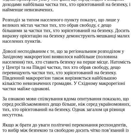
доходами найбільша частка тих, хто орієнтований на безпеку, і
найменше невизначених.
Розподіл за типом населеного пункту показує, що лише у
великих містах частки тих, хто обрав свободу, є дещо
більшими за частки тих, хто зорієнтований на безпеку. Досить
виразну орієнтацію на безпеку демонструють мешканці малих
населених пунктів.
Доволі несподіваним є те, що за регіональним розподілом у
Західному макрорегіоні виявилося найбільше (половина
населення) тих, хто ставить безпеку на перше місце. Натомість
у Центрі та на Півдні частки, тих хто обрав свободу, дещо
перевищують частки тих, хто зорієнтований на безпеку.
Південний макрорегіон також вирізняється найбільшою
кількістю невизначених громадян. У Східному макрорегіоні
частки майже однакові.
За ознакою мови спілкування вдома опитування показало, що
серед російськомовних дещо більше, ніж серед україномовних,
тих, хто орієнтований на безпеку. Однак загалом ця різниця
несуттєва.
Якщо ж брати до уваги політичні переконання респондентів,
то вибір між безпекою та свободою досить чітко пов’язаний із