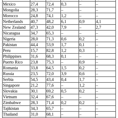
Mexico
27,4
72,4
0,3
–
–
Mongolia
28,3
71,7
–
–
–
Morocco
24,8
74,1
1,2
–
–
Netherlands
40,7
48,2
6,1
0,9
4,1
New Zealand
47,3
42,0
7,9
–
2,7
Nicaragua
34,7
65,3
–
–
–
Nigeria
28,0
71,3
0,6
0,2
–
Pakistan
44,4
53,9
1,7
0,1
–
Peru
15,7
82,8
1,2
0,3
–
Philippines
31,6
68,3
0,1
–
–
Puerto Rico
23,8
75,3
–
0,9
–
Romania
33,8
64,5
1,5
0,2
–
Russia
23,5
72,0
3,9
0,6
–
Serbia
54,5
43,4
0,4
1,7
–
Singapore
21,2
77,6
–
1,2
–
Slovakia
30,1
69,2
0,5
0,2
–
Vietnam
32,4
67,6
–
–
–
Zimbabwe
28,3
71,4
0,2
0,2
–
Tajikistan
34,3
65,7
–
–
–
Thailand
31,0
68,1
–
–
–