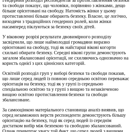
Гендерний розподіл респондентів за протиставленням безпеки
та свободи показує, що чоловіки, порівняно з жінками, дещо
більше орієнтовані на свободу. Натомість жінки у цьому
протиставленні більше обирають безпеку. Власне, це логічно,
виходячи з традиційних гендерних ролей, коли жінки
насамперед піклуються за безпеку своїх дітей.
У віковому розрізі результати двовимірного розподілу
засвідчили, що лише наймолодші громадяни виразно
орієнтовані на свободу, тоді як найстарші вікові когорти
схильні обирати безпеку. Середні вікові групи демонструють
загалом збалансовані орієнтації, не схиляючись однозначно на
користь однієї з цих ціннісних категорій.
Освітній розподіл груп у виборі безпеки та свободи показав,
що лише серед людей із повною середньою освітою переважає
орієнтація на безпеку, тоді як у групі із середньою
спеціальною освітою та у групі з вищою та незакінченою
вищою освітою протиставлення безпеки та свободи
збалансоване.
За самооцінкою матеріального становища аналіз виявив, що
серед незаможних верств респонденти демонструють більшу
орієнтацію на безпеку, тоді як серед людей із середнім
достатком вибір між безпекою та свободою збалансований.
Однак привертає увагу той факт, що серед людей з вищими