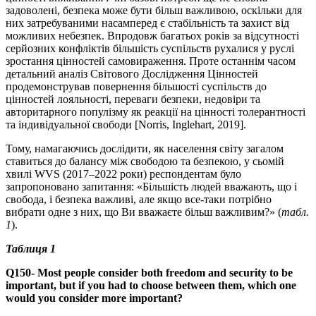
задоволені, безпека може бути більш важливою, оскільки для
них затребуваними насамперед є стабільність та захист від
можливих небезпек. Впродовж багатьох років за відсутності
серйозних конфліктів більшість суспільств рухалися у руслі
зростання цінностей самовираження. Проте останнім часом
детальний аналіз Світового Дослідження Цінностей
продемонстрував повернення більшості суспільств до
цінностей лояльності, переваги безпеки, недовіри та
авторитарного популізму як реакції на цінності толерантності
та індивідуальної свободи [Norris, Inglehart, 2019].
Тому, намагаючись дослідити, як населення світу загалом
ставиться до балансу між свободою та безпекою, у сьомій
хвилі WVS (2017–2022 роки) респондентам було
запропоновано запитання: «Більшість людей вважають, що і
свобода, і безпека важливі, але якщо все-таки потрібно
вибрати одне з них, що Ви вважаєте більш важливим?» (
табл.
1
).
Таблиця 1
Q150- Most people consider both freedom and security to be
important, but if you had to choose between them, which one
would you consider more important?