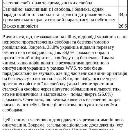
часткою своїх прав та громадянських свобод
Звичайно, важливими є i свобода, i безпека, однак
заради особистої свободи та гарантiй дотримання всiх
34,6
громадянських прав я готовий наражатися на небезпеку
Важко відповісти
26,6
Виявилося, що, незважаючи на війну, відповіді українців на це
непросте протиставлення свободи та безпеки умовно
розділилися. Зокрема, 38,8% українців віддали перевагу
безпеці над свободою, тоді як 34,6% громадян обрали
протилежний пріоритет – свободу над безпекою. Таким
чином, якщо порівнювати з результатами довоєнного
опитування українців у рамках WVS, то хай би як
парадоксально це звучало, але під час великої війни орієнтація
на безпеку суттєво знизилася. Втім, це відбулося не через
зростання орієнтації на свободу (хоча і певне зростання
сталося), а скоріше через відчутне збільшення кількості тих,
хто не визначився із відповіддю – понад чверть (26,6%)
громадян. Очевидно, що велика кількість населення попри
нагальну потребу в безпеці не готова поступитися своїми
свободами.
Цей феномен частково підтверджується результатами іншого
опитування. Зокрема, загальнонаціональне дослідження,
яке