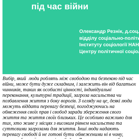
Вибір, який люди роблять між свободою та безпекою під час
війни, може бути дуже складним, і залежить він від багатьох
чинників, таких як особисті цінності, індивідуальні
переконання, культурні традиції, загроза насильства чи
позбавлення життя з боку ворогів. З огляду на це, деякі люди
можуть віддати перевагу безпеці, погоджуючись на
обмеження своїх прав і свобод заради збереження свого
життя та життя своїх близьких. Це особливо важливо для
тих, хто живе у місцях з високим рівнем насильства та
суттєвими загрозами для життя. Інші люди надають
перевагу свободі й не готові бути обмеженими ні в чому,