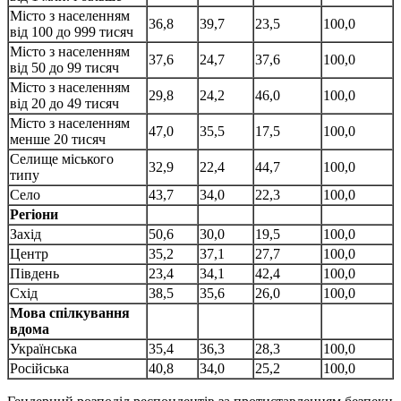
Місто з населенням
36,8
39,7
23,5
100,0
від 100 до 999 тисяч
Місто з населенням
37,6
24,7
37,6
100,0
від 50 до 99 тисяч
Місто з населенням
29,8
24,2
46,0
100,0
від 20 до 49 тисяч
Місто з населенням
47,0
35,5
17,5
100,0
менше 20 тисяч
Селище міського
32,9
22,4
44,7
100,0
типу
Село
43,7
34,0
22,3
100,0
Регіони
Захід
50,6
30,0
19,5
100,0
Центр
35,2
37,1
27,7
100,0
Південь
23,4
34,1
42,4
100,0
Схід
38,5
35,6
26,0
100,0
Мова спілкування
вдома
Українська
35,4
36,3
28,3
100,0
Російська
40,8
34,0
25,2
100,0