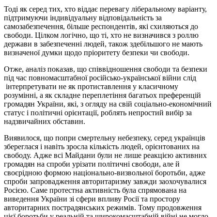
Тоді як серед тих, хто віддає перевагу ліберальному варіанту,
підтримуючи індивідуальну відповідальність за
самозабезпечення, більше респондентів, які схиляються до
свободи. Цілком логічно, що ті, хто не визначився з роллю
держави в забезпеченні людей, також здебільшого не мають
визначеної думки щодо пріоритету безпеки чи свободи.
Отже, аналіз показав, що співвідношення свободи та безпеки
під час повномасштабної російсько-української війни слід
інтерпретувати не як протиставлення у класичному
розумінні, а як складне переплетіння багатьох преференцій
громадян України, які, з огляду на свій соціально-економічний
статус і політичні орієнтації, роблять непростий вибір за
надзвичайних обставин.
Виявилося, що попри смертельну небезпеку, серед українців
збереглася і навіть зросла кількість людей, орієнтованих на
свободу. Адже всі Майдани були не лише реакцією активних
громадян на спроби урізати політичні свободи, але й
своєрідною формою національно-визвольної боротьби, адже
спроби запровадження авторитаризму завжди заохочувалися
Росією. Саме протестна активність була спрямована на
виведення України зі сфери впливу Росії та простору
авторитарних пострадянських режимів. Тому продовження
цієї боротьби у реальній та широкомасштабній війні не могло