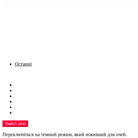
Останні
Menu
Новини
Політика
Кримінал
Фото
Надіслати новину
Реклама на сайті
Switch skin
Переключіться на темний режим, який ніжніший для очей.