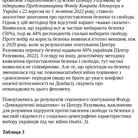
проведене соціологічною службою Центру Разумкова за
підтримки Представництва Фонду Конрада Аденауера в
Україні з 22 вересня по 1 жовтня 2022 року,
ставило
аналогічне запитання про протиставлення безпеки та свободи.
Однак у цій методиці був відсутній варіант «важко сказати».
Виявилося, що українці все ж частіше вибирають безпеку
(56%), тоді як 44% респондентів схильні вибирати свободу.
Проте вибір на користь безпеки виявився істотно меншим, ніж
у 2020 році, коли за результатами опитування Центру
Разумкова перевагу безпеці надавали 66% українців [Центр
Разумкова, 2022]. З огляду на іншу, дихотомічну методику
виявлення протиставлення безпеки і свободи, тут частки
виявилися не співмірними. Але те, що орієнтація на безпеку
зменшилася під час повномасштабної війни порівняно з
«довоєнним» періодом (якщо не брати до уваги конфлікт
нижчої інтенсивності на Донбасі), свідчить про
невипадковість цього феномену.
Повертаючись до результатів серпневого опитування Фонду
«Демократичні ініціативи» та Центру Разумкова, важливими
для розуміння підґрунтя протиставлення свободи та безпеки у
масовій свідомості є соціально-демографічні характеристики
вибору українців під час війни
(табл. 3).
Таблиця 3