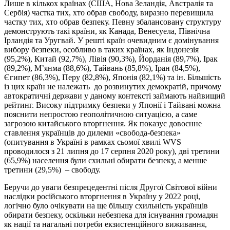
Лише в кількох країнах (США, Нова Зеландія, Австралія та
Сербія) частка тих, хто обрав свободу, виразно перевищила
частку тих, хто обрав безпеку. Певну збалансовану структуру
демонструють такі країни, як Канада, Венесуела, Північна
Ірландія та Уругвай. У решті країн очевидним є домінування
вибору безпеки, особливо в таких країнах, як Індонезія
(95,2%), Китай (92,7%), Лівія (90,3%), Йорданія (89,7%), Ірак
(89,2%), М’янма (88,6%), Тайвань (85,8%), Іран (84,5%),
Єгипет (86,3%), Перу (82,8%), Японія (82,1%) та ін. Більшість
із цих країн не належать до розвинутих демократій, причому
автократичні держави у даному контексті займають найвищий
рейтинг. Високу підтримку безпеки у Японії і Тайвані можна
пояснити непростою геополітичною ситуацією, а саме
загрозою китайського вторгнення. Як показує довоєнне
ставлення українців до дилеми «свобода-безпека»
(опитування в Україні в рамках сьомої хвилі WVS
проводилося з 21 липня до 17 серпня 2020 року), дві третини
(65,9%) населення були схильні обирати безпеку, а менше
третини (29,5%) – свободу.
Беручи до уваги безпрецедентні після Другої Світової війни
наслідки російського вторгнення в Україну у 2022 році,
логічно було очікувати на ще більшу схильність українців
обирати безпеку, оскільки небезпека для існування громадян
як нації та нагальні потреби екзистенційного виживання,