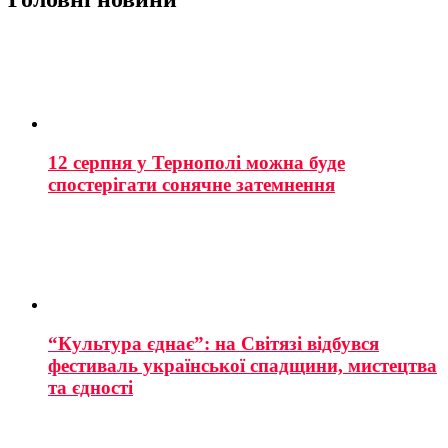
12 серпня у Тернополі можна буде
спостерігати сонячне затемнення
“Культура єднає”: на Світязі відбувся
фестиваль української спадщини, мистецтва
та єдності