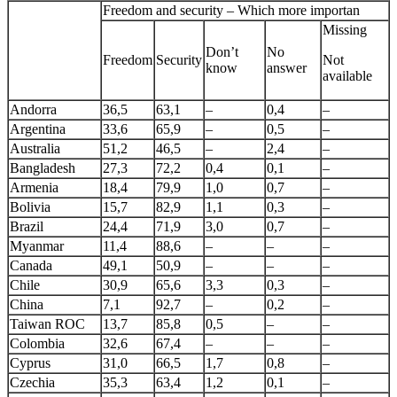
Freedom and security – Which more importan
Missing
Don’t
No
Freedom
Security
Not
know
answer
available
Andorra
36,5
63,1
–
0,4
–
Argentina
33,6
65,9
–
0,5
–
Australia
51,2
46,5
–
2,4
–
Bangladesh
27,3
72,2
0,4
0,1
–
Armenia
18,4
79,9
1,0
0,7
–
Bolivia
15,7
82,9
1,1
0,3
–
Brazil
24,4
71,9
3,0
0,7
–
Myanmar
11,4
88,6
–
–
–
Canada
49,1
50,9
–
–
–
Chile
30,9
65,6
3,3
0,3
–
China
7,1
92,7
–
0,2
–
Taiwan ROC
13,7
85,8
0,5
–
–
Colombia
32,6
67,4
–
–
–
Cyprus
31,0
66,5
1,7
0,8
–
Czechia
35,3
63,4
1,2
0,1
–