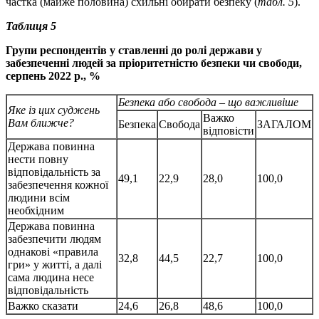
частка (майже половина) схильні обирати безпеку (
табл. 5
).
Таблиця 5
Групи респондентів у ставленні до ролі держави у
забезпеченні людей за пріоритетністю безпеки чи свободи,
серпень 2022 р., %
Безпека або свобода – що важливіше
Яке із цих суджень
Важко
Вам ближче?
Безпека
Свобода
ЗАГАЛОМ
відповісти
Держава повинна
нести повну
відповідальність за
49,1
22,9
28,0
100,0
забезпечення кожної
людини всім
необхідним
Держава повинна
забезпечити людям
однакові «правила
32,8
44,5
22,7
100,0
гри» у житті, а далі
сама людина несе
відповідальність
Важко сказати
24,6
26,8
48,6
100,0