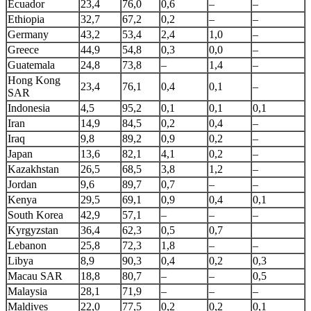
Ecuador
23,4
76,0
0,6
–
–
Ethiopia
32,7
67,2
0,2
–
–
Germany
43,2
53,4
2,4
1,0
–
Greece
44,9
54,8
0,3
0,0
–
Guatemala
24,8
73,8
–
1,4
–
Hong Kong
23,4
76,1
0,4
0,1
–
SAR
Indonesia
4,5
95,2
0,1
0,1
0,1
Iran
14,9
84,5
0,2
0,4
–
Iraq
9,8
89,2
0,9
0,2
–
Japan
13,6
82,1
4,1
0,2
–
Kazakhstan
26,5
68,5
3,8
1,2
–
Jordan
9,6
89,7
0,7
–
–
Kenya
29,5
69,1
0,9
0,4
0,1
South Korea
42,9
57,1
–
–
–
Kyrgyzstan
36,4
62,3
0,5
0,7
Lebanon
25,8
72,3
1,8
–
–
Libya
8,9
90,3
0,4
0,2
0,3
Macau SAR
18,8
80,7
–
–
0,5
Malaysia
28,1
71,9
–
–
–
Maldives
22,0
77,5
0,2
0,2
0,1