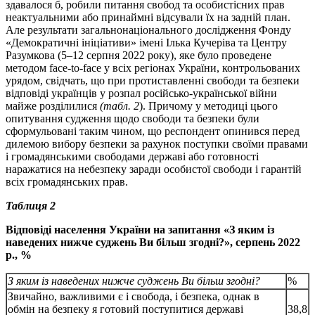
здавалося б, робили питання свобод та особистісних прав
неактуальними або принаймні відсували їх на задній план.
Але результати загальнонаціонального дослідження Фонду
«Демократичні ініціативи» імені Ілька Кучеріва та Центру
Разумкова (5–12 серпня 2022 року), яке було проведене
методом face-to-face у всіх регіонах України, контрольованих
урядом, свідчать, що при протиставленні свободи та безпеки
відповіді українців у розпал російсько-української війни
майже розділилися
(табл. 2
). Причому у методиці цього
опитування судження щодо свободи та безпеки були
сформульовані таким чином, що респондент опинився перед
дилемою вибору безпеки за рахунок поступки своїми правами
і громадянськими свободами державі або готовності
наражатися на небезпеку заради особистої свободи і гарантій
всіх громадянських прав.
Таблиця 2
Відповіді населення України на запитання «З яким із
наведених нижче суджень Ви більш згодні?», серпень 2022
р., %
З яким із наведених нижче суджень Ви більш згодні?
%
Звичайно, важливими є i свобода, i безпека, однак в
обмiн на безпеку я готовий поступитися державi
38,8