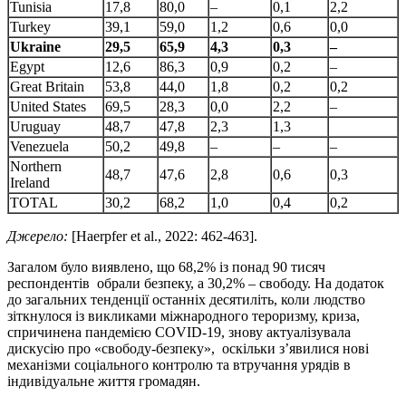
Tunisia
17,8
80,0
–
0,1
2,2
Turkey
39,1
59,0
1,2
0,6
0,0
Ukraine
29,5
65,9
4,3
0,3
–
Egypt
12,6
86,3
0,9
0,2
–
Great Britain
53,8
44,0
1,8
0,2
0,2
United States
69,5
28,3
0,0
2,2
–
Uruguay
48,7
47,8
2,3
1,3
Venezuela
50,2
49,8
–
–
–
Northern
48,7
47,6
2,8
0,6
0,3
Ireland
TOTAL
30,2
68,2
1,0
0,4
0,2
Джерело:
[Haerpfer et al., 2022: 462-463].
Загалом було виявлено, що 68,2% із понад 90 тисяч
респондентів обрали безпеку, а 30,2% – свободу. На додаток
до загальних тенденції останніх десятиліть, коли людство
зіткнулося із викликами міжнародного тероризму, криза,
спричинена пандемією COVID-19, знову актуалізувала
дискусію про «свободу-безпеку», оскільки з’явилися нові
механізми соціального контролю та втручання урядів в
індивідуальне життя громадян.