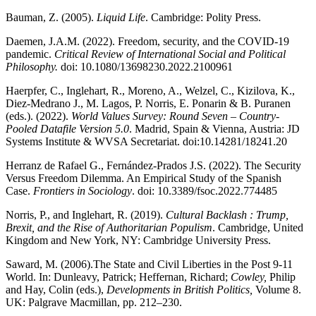
Bauman, Z. (2005).
Liquid Life
. Cambridge: Polity Press.
Daemen, J.A.M. (2022). Freedom, security, and the COVID-19
pandemic.
Critical Review of International Social and Political
Philosophy.
doi: 10.1080/13698230.2022.2100961
Haerpfer, C., Inglehart, R., Moreno, A., Welzel, C., Kizilova, K.,
Diez-Medrano J., M. Lagos, P. Norris, E. Ponarin & B. Puranen
(eds.). (2022).
World Values Survey: Round Seven – Country-
Pooled Datafile Version 5.0
. Madrid, Spain & Vienna, Austria: JD
Systems Institute & WVSA Secretariat. doi:10.14281/18241.20
Herranz de Rafael G., Fernández-Prados J.S. (2022). The Security
Versus Freedom Dilemma. An Empirical Study of the Spanish
Case.
Frontiers in Sociology
. doi: 10.3389/fsoc.2022.774485
Norris, P., and Inglehart, R. (2019).
Cultural Backlash : Trump,
Brexit, and the Rise of Authoritarian Populism
. Cambridge, United
Kingdom and New York, NY: Cambridge University Press.
Saward, M. (2006).The State and Civil Liberties in the Post 9-11
World. In: Dunleavy, Patrick; Heffernan, Richard;
Cowley,
Philip
and Hay, Colin (eds.),
Developments in British Politics,
Volume 8.
UK: Palgrave Macmillan, pp. 212–230.