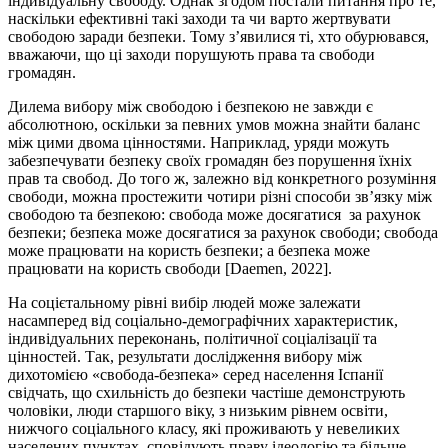
індивідуальну свободу. Однак згодом постали питання про те,
наскільки ефективні такі заходи та чи варто жертвувати
свободою заради безпеки. Тому з’явилися ті, хто обурювався,
вважаючи, що ці заходи порушують права та свободи
громадян.
Дилема вибору між свободою і безпекою не завжди є
абсолютною, оскільки за певних умов можна знайти баланс
між цими двома цінностями. Наприклад, уряди можуть
забезпечувати безпеку своїх громадян без порушення їхніх
прав та свобод. До того ж, залежно від конкретного розуміння
свободи, можна простежити чотири різні способи зв’язку між
свободою та безпекою: свобода може досягатися за рахунок
безпеки; безпека може досягатися за рахунок свободи; свобода
може працювати на користь безпеки; а безпека може
працювати на користь свободи [Daemen, 2022].
На соцієтальному рівні вибір людей може залежати
насамперед від соціально-демографічних характеристик,
індивідуальних переконань, політичної соціалізації та
цінностей. Так, результати дослідження вибору між
дихотомією «свобода-безпека» серед населення Іспанії
свідчать, що схильність до безпеки частіше демонструють
чоловіки, люди старшого віку, з низьким рівнем освіти,
нижчого соціального класу, які проживають у невеликих
населених пунктах, сповідують праву ідеологію та більше