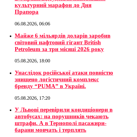
культурний марафон до Дня
Прапора
06.08.2026, 06:06
Майже 6 мільярдів доларів заробив
світовий нафтовий гігант British
Petroleum за три місяці 2026 року
05.08.2026, 18:00
Унаслідок російської атаки повністю
знищено логістичний комплекс
бренду “PUMA” в Україні.
05.08.2026, 17:20
У Львові перевірили кондиціонери в
автобусах: на порушників чекають
штрафи. А в Тернополі пасажири-
барани мовчать і терплять