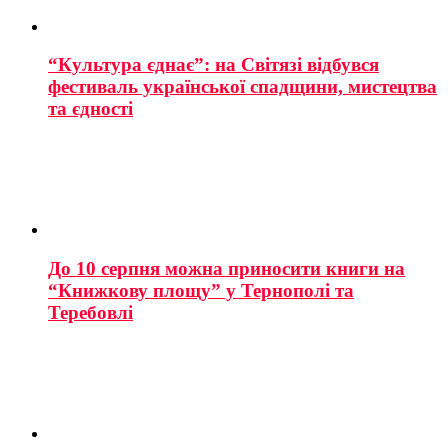
“Культура єднає”: на Світязі відбувся
фестиваль української спадщини, мистецтва
та єдності
До 10 серпня можна приносити книги на
“Книжкову площу” у Тернополі та
Теребовлі