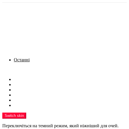
Останні
Menu
Новини
Політика
Кримінал
Фото
Надіслати новину
Реклама на сайті
Switch skin
Переключіться на темний режим, який ніжніший для очей.