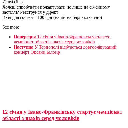
@tusia.litus
Хочеш спробувати пожартувати не лише на сімейному
застіллі? Реєструйся у дірект!
Вхід для гостей – 100 грн (напій на барі включено)
See more
Попередня
12 січня у Івано-Франківську стартує
чемпіонат області з шахів серед чоловіків
Наступна
У Тернополі відбудеться довгоочікуваний
концерт Оксани Білозір
12 січня у Івано-Франківську стартує чемпіонат
області з шахів серед чоловіків