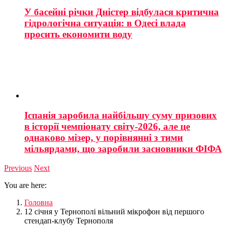
У басейні річки Дністер відбулася критична
гідрологічна ситуація: в Одесі влада
просить економити воду
Іспанія заробила найбільшу суму призових
в історії чемпіонату світу-2026, але це
однаково мізер, у порівнянні з тими
мільярдами, що заробили засновники ФІФА
Previous
Next
You are here:
Головна
12 січня у Тернополі вільний мікрофон від першого
стендап-клубу Тернополя