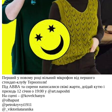
Перший у новому році вільний мікрофон від першого
стендап-клубу Тернополя!
Під АВВА та сирени написалися свіжі жарти, доїдай кутю і
приходь 12 січня о 19:00 у @art.naposhti
На сцені – @kovelchanyn
@olhapust
@petrokryvyi1911
@_viktoriiataranika