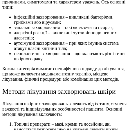
причинами, симптомами та характером уражень. Ось основні
типи:
інфекційні захворювання – викликані бактеріями,
грибками або вірусами;
запальні захворювання – такі як екзема та псоріаз;
алергічні реакції – викликані чутливістю до певних
алергенів;
аутоімунні захворювання – при яких імунна система
атакує власні клітини тіла;
неопластичні захворювання – що включають різні типи
шкірного раку.
Кожна категорія вимагає специфічного підходу до лікування,
що може включати медикаментозну терапію, місцеве
лікування, фізичні процедури або комбінацію цих методів.
Методи лікування захворювань шкіри
Лікування шкірних захворювань залежить від їх типу, ступеня
важкості та індивідуальних особливостей пацієнта. Основні
методи лікування включають:
Топічні препарати – мазі, креми та лосьйони, які
наносяться безпосередньо на уражені ділянки шкіри.