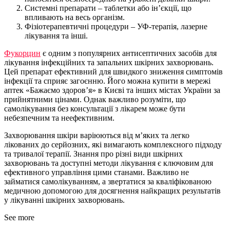
Системні препарати – таблетки або ін’єкції, що
впливають на весь організм.
Фізіотерапевтичні процедури – УФ-терапія, лазерне
лікування та інші.
Фукорцин
є одним з популярних антисептичних засобів для
лікування інфекційних та запальних шкірних захворювань.
Цей препарат ефективний для швидкого зниження симптомів
інфекції та сприяє загоєнню. Його можна купити в мережі
аптек «Бажаємо здоров’я» в Києві та інших містах України за
прийнятними цінами. Однак важливо розуміти, що
самолікування без консультації з лікарем може бути
небезпечним та неефективним.
Захворювання шкіри варіюються від м’яких та легко
лікованих до серйозних, які вимагають комплексного підходу
та тривалої терапії. Знання про різні види шкірних
захворювань та доступні методи лікування є ключовим для
ефективного управління цими станами. Важливо не
займатися самолікуванням, а звертатися за кваліфікованою
медичною допомогою для досягнення найкращих результатів
у лікуванні шкірних захворювань.
See more