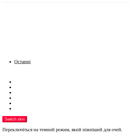
Останні
Menu
Новини
Політика
Кримінал
Фото
Надіслати новину
Реклама на сайті
Switch skin
Переключіться на темний режим, який ніжніший для очей.