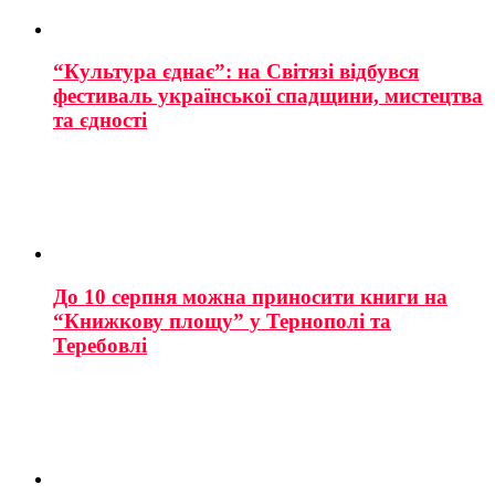
“Культура єднає”: на Світязі відбувся
фестиваль української спадщини, мистецтва
та єдності
До 10 серпня можна приносити книги на
“Книжкову площу” у Тернополі та
Теребовлі