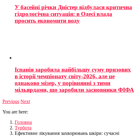
У басейні річки Дністер відбулася критична
гідрологічна ситуація: в Одесі влада
просить економити воду
Іспанія заробила найбільшу суму призових
в історії чемпіонату світу-2026, але це
однаково мізер, у порівнянні з тими
мільярдами, що заробили засновники ФІФА
Previous
Next
You are here:
Головна
Турбота
Ефективне лікування захворювань шкіри: сучасні