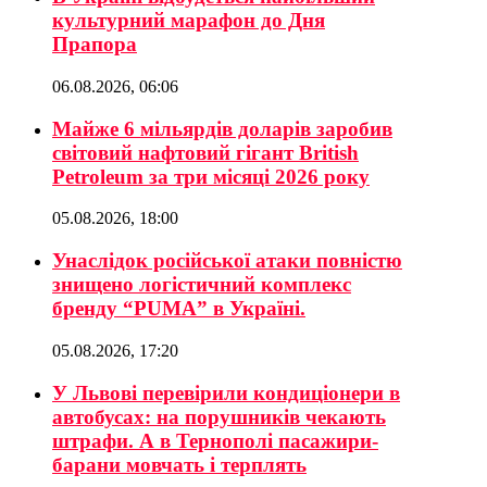
культурний марафон до Дня
Прапора
06.08.2026, 06:06
Майже 6 мільярдів доларів заробив
світовий нафтовий гігант British
Petroleum за три місяці 2026 року
05.08.2026, 18:00
Унаслідок російської атаки повністю
знищено логістичний комплекс
бренду “PUMA” в Україні.
05.08.2026, 17:20
У Львові перевірили кондиціонери в
автобусах: на порушників чекають
штрафи. А в Тернополі пасажири-
барани мовчать і терплять