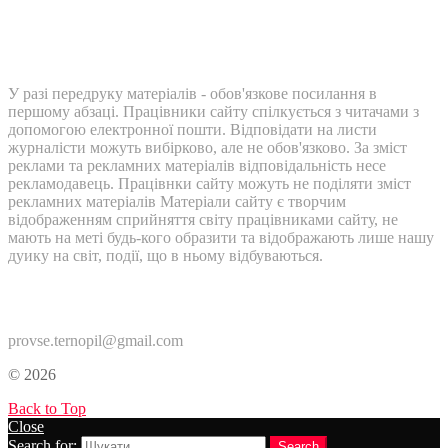
У разі передруку матеріалів - обов'язкове посилання в
першому абзаці. Працівники сайту спілкується з читачами з
допомогою електронної пошти. Відповідати на листи
журналісти можуть вибірково, але не обов'язково. За зміст
реклами та рекламних матеріалів відповідальність несе
рекламодавець. Працівнки сайту можуть не поділяти зміст
рекламних матеріалів Матеріали сайту є творчим
відображенням сприйняття світу працівниками сайту, не
мають на меті будь-кого образити та відображають лише нашу
дуику на світ, події, що в ньому відбуваються.
Контакти:
provse.ternopil@gmail.com
© 2026
Back to Top
Close
Search for:
Search