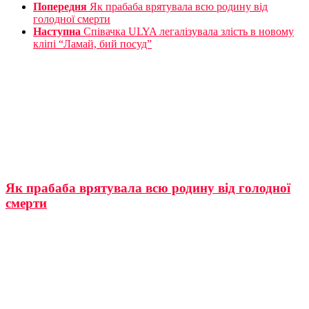
Попередня
Як прабаба врятувала всю родину від
голодної смерти
Наступна
Співачка ULYA легалізувала злість в новому
кліпі “Ламай, бий посуд”
Як прабаба врятувала всю родину від голодної
смерти