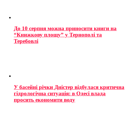
До 10 серпня можна приносити книги на
“Книжкову площу” у Тернополі та
Теребовлі
У басейні річки Дністер відбулася критична
гідрологічна ситуація: в Одесі влада
просить економити воду