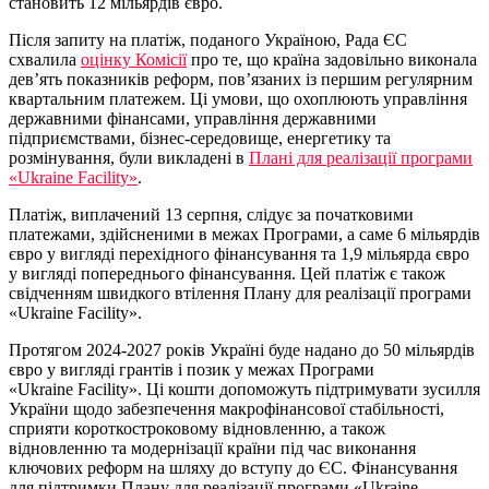
становить 12 мільярдів євро.
Після запиту на платіж, поданого Україною, Рада ЄС
схвалила
оцінку Комісії
про те, що країна задовільно виконала
дев’ять показників реформ, пов’язаних із першим регулярним
квартальним платежем. Ці умови, що охоплюють управління
державними фінансами, управління державними
підприємствами, бізнес-середовище, енергетику та
розмінування, були викладені в
Плані для реалізації програми
«Ukraine Facilitу»
.
Платіж, виплачений 13 серпня, слідує за початковими
платежами, здійсненими в межах Програми, а саме 6 мільярдів
євро у вигляді перехідного фінансування та 1,9 мільярда євро
у вигляді попереднього фінансування. Цей платіж є також
свідченням швидкого втілення Плану для реалізації програми
«Ukraine Facilitу».
Протягом 2024-2027 років Україні буде надано до 50 мільярдів
євро у вигляді грантів і позик у межах Програми
«
Ukraine
Facility
».
Ці кошти допоможуть підтримувати зусилля
України щодо забезпечення макрофінансової стабільності,
сприяти короткостроковому відновленню, а також
відновленню та модернізації країни під час виконання
ключових реформ на шляху до вступу до ЄС. Фінансування
для підтримки Плану для реалізації програми «Ukraine