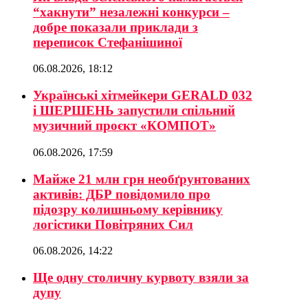
“хакнути” незалежні конкурси –
добре показали приклади з
переписок Стефанішиної
06.08.2026, 18:12
Українські хітмейкери GERALD 032
і ШЕРШЕНЬ запустили спільний
музичний проєкт «КОМПОТ»
06.08.2026, 17:59
Майже 21 млн грн необґрунтованих
активів: ДБР повідомило про
підозру колишньому керівнику
логістики Повітряних Сил
06.08.2026, 14:22
Ще одну столичну курвоту взяли за
дупу