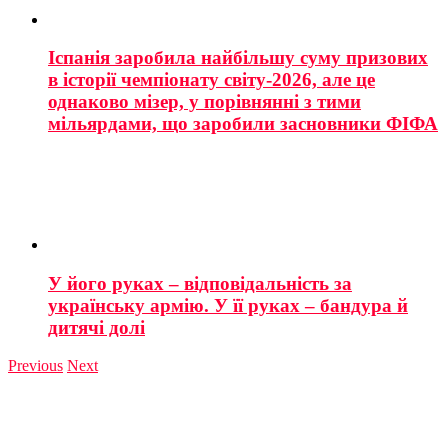
Іспанія заробила найбільшу суму призових
в історії чемпіонату світу-2026, але це
однаково мізер, у порівнянні з тими
мільярдами, що заробили засновники ФІФА
У його руках – відповідальність за
українську армію. У її руках – бандура й
дитячі долі
Previous
Next