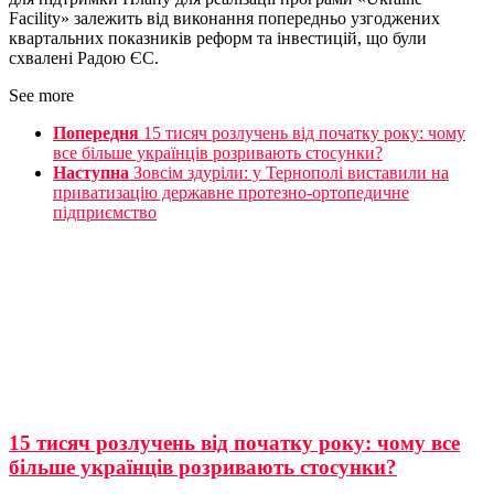
Facilitу» залежить від виконання попередньо узгоджених
квартальних показників реформ та інвестицій, що були
схвалені Радою ЄС.
See more
Попередня
15 тисяч розлучень від початку року: чому
все більше українців розривають стосунки?
Наступна
Зовсім здуріли: у Тернополі виставили на
приватизацію державне протезно-ортопедичне
підприємство
15 тисяч розлучень від початку року: чому все
більше українців розривають стосунки?