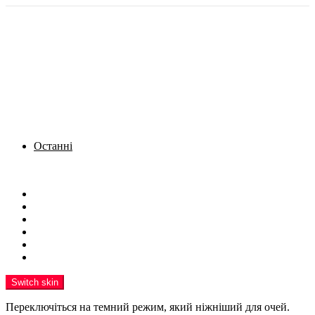
Останні
Menu
Новини
Політика
Кримінал
Фото
Надіслати новину
Реклама на сайті
Switch skin
Переключіться на темний режим, який ніжніший для очей.