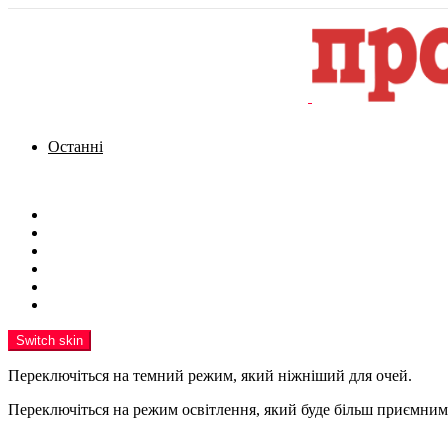
Останні
Menu
Новини
Політика
Кримінал
Фото
Надіслати новину
Реклама на сайті
Switch skin
Переключіться на темний режим, який ніжніший для очей.
Переключіться на режим освітлення, який буде більш приємним 
шукати