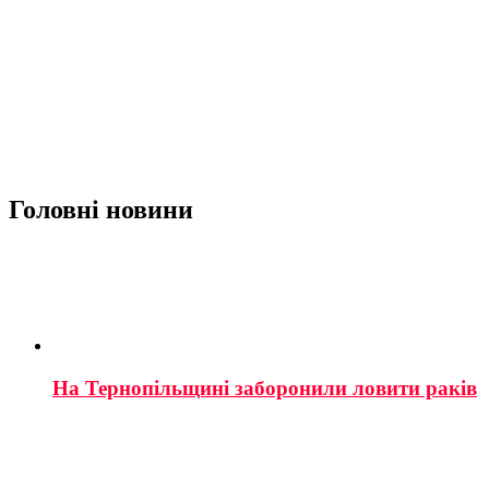
Головні новини
На Тернопільщині заборонили ловити раків