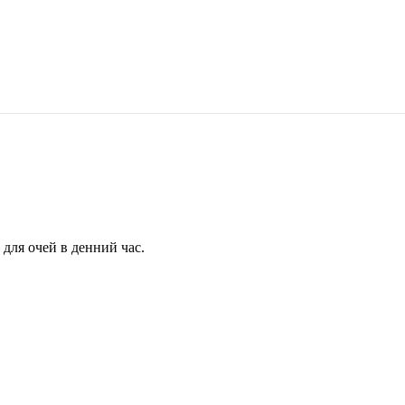
для очей в денний час.