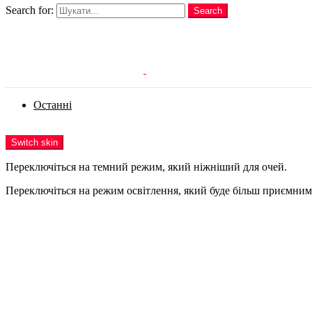
Search for:
Search
Login
Останні
Menu
Switch skin
Переключіться на темний режим, який ніжніший для очей.
Переключіться на режим освітлення, який буде більш приємним 
Login