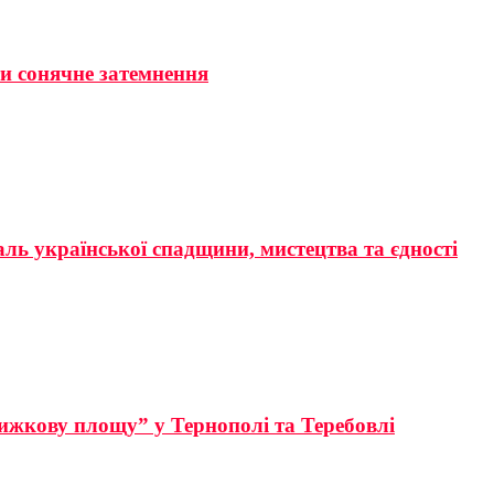
ти сонячне затемнення
аль української спадщини, мистецтва та єдності
ижкову площу” у Тернополі та Теребовлі