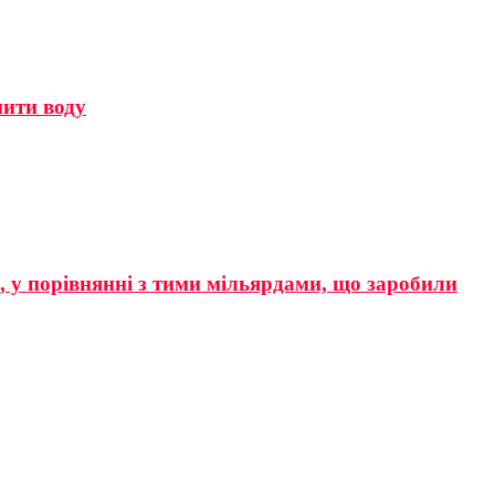
мити воду
р, у порівнянні з тими мільярдами, що заробили