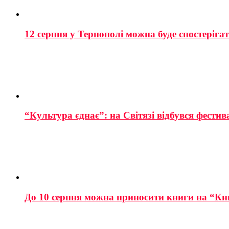
12 серпня у Тернополі можна буде спостеріга
“Культура єднає”: на Світязі відбувся фестив
До 10 серпня можна приносити книги на “Кн