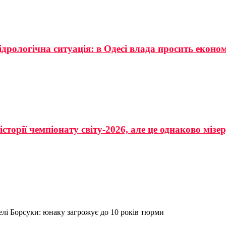
ідрологічна ситуація: в Одесі влада просить еконо
сторії чемпіонату світу-2026, але це однаково мізе
елі Борсуки: юнаку загрожує до 10 років тюрми