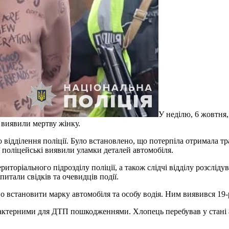
У неділю, 6 жовтня,
 виявили мертву жінку.
 відділення поліції. Було встановлено, що потерпіла отримала т
ї поліцейські виявили уламки деталей автомобіля.
риторіального підрозділу поліції, а також слідчі відділу розслі
итали свідків та очевидців події.
 встановити марку автомобіля та особу водія. Ним виявився 19-рі
рактерними для ДТП пошкодженнями. Хлопець перебував у стані 