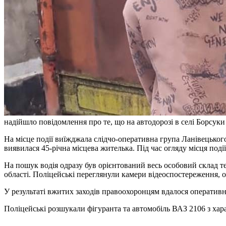
надійшло повідомлення про те, що на автодорозі в селі Борсуки
На місце події виїжджала слідчо-оперативна група Ланівецького
виявилася 45-річна місцева жителька. Під час огляду місця поді
На пошук водія одразу був орієнтований весь особовий склад те
області. Поліцейські переглянули камери відеоспостереження, оп
У результаті вжитих заходів правоохоронцям вдалося оперативно
Поліцейські розшукали фігуранта та автомобіль ВАЗ 2106 з ха