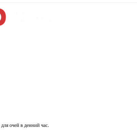
для очей в денний час.