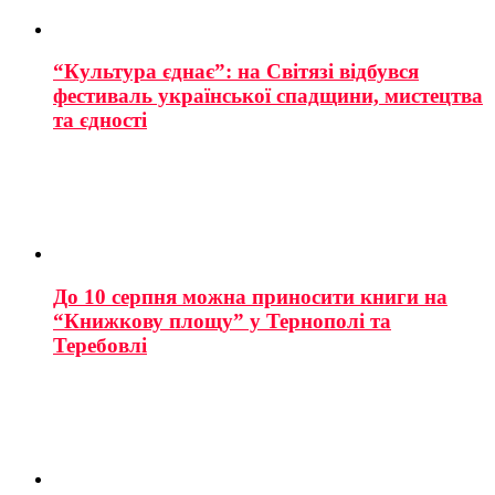
“Культура єднає”: на Світязі відбувся
фестиваль української спадщини, мистецтва
та єдності
До 10 серпня можна приносити книги на
“Книжкову площу” у Тернополі та
Теребовлі