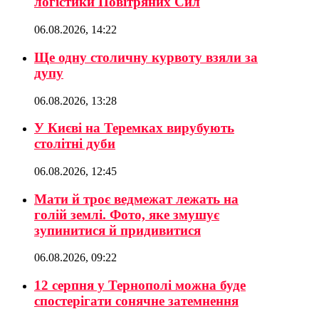
логістики Повітряних Сил
06.08.2026, 14:22
Ще одну столичну курвоту взяли за
дупу
06.08.2026, 13:28
У Києві на Теремках вирубують
столітні дуби
06.08.2026, 12:45
Мати й троє ведмежат лежать на
голій землі. Фото, яке змушує
зупинитися й придивитися
06.08.2026, 09:22
12 серпня у Тернополі можна буде
спостерігати сонячне затемнення