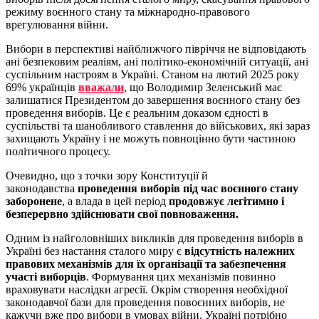
режиму воєнного стану та міжнародно-правового
врегулювання війни.
Вибори в перспективі найближчого півріччя не відповідають
ані безпековим реаліям, ані політико-економічній ситуації, ані
суспільним настроям в Україні. Станом на лютий 2025 року
69% українців
вважали
, що Володимир Зеленський має
залишатися Президентом до завершення воєнного стану без
проведення виборів. Це є реальним доказом єдності в
суспільстві та шанобливого ставлення до військових, які зараз
захищають Україну і не можуть повноцінно бути частиною
політичного процесу.
Очевидно, що з точки зору Конституції й
законодавства
проведення виборів під час воєнного стану
заборонене
, а влада в цей період
продовжує легітимно і
безперервно здійснювати свої повноваження.
Одним із найголовніших викликів для проведення виборів в
Україні без настання сталого миру є
відсутність належних
правових механізмів для їх організації та забезпечення
участі виборців
. Формування цих механізмів повинно
враховувати наслідки агресії. Окрім створення необхідної
законодавчої бази для проведення повоєнних виборів, не
кажучи вже про вибори в умовах війни, Україні потрібно