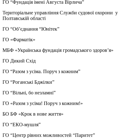
ГО “Фундація імені Августа Вірлича”
Територіальне управління Служби судової охорони у
Полтавській області
ГО “Об’єднання “Юнітек”
ГО «Фарматік»
МБФ «Українська фундація громадського здоровʼя»
ГО Дикий Схід
ГО “Разом з усіма. Поруч з кожним”
ГО “Роганські Бджілки”
ГО “Вільні, бо незламні”
ГО «Разом з усіма! Поруч з кожним!»
БО БФ «Крок в нове життя»
ГО “ЕКО-мушля”
ГО “Центр рівних можливостей “Паритет”