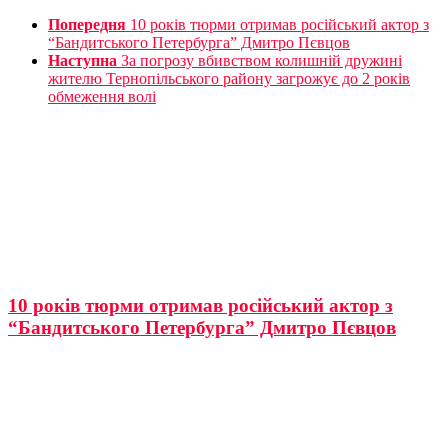
Попередня
10 років тюрми отримав російський актор з
“Бандитського Петербурга” Дмитро Пєвцов
Наступна
За погрозу вбивством колишній дружині
жителю Тернопільського району загрожує до 2 років
обмеження волі
10 років тюрми отримав російський актор з
“Бандитського Петербурга” Дмитро Пєвцов