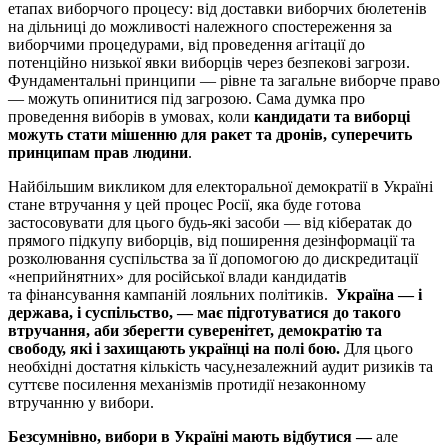
етапах виборчого процесу: від доставки виборчих бюлетенів
на дільниці до можливості належного спостереження за
виборчими процедурами, від проведення агітації до
потенційно низької явки виборців через безпекові загрози.
Фундаментальні принципи — рівне та загальне виборче право
— можуть опинитися під загрозою. Сама думка про
проведення виборів в умовах, коли
кандидати та виборці
можуть стати мішенню для ракет та дронів, суперечить
принципам прав людини
.
Найбільшим викликом для електоральної демократії в Україні
стане втручання у цей процес Росії, яка буде готова
застосовувати для цього будь-які засоби — від кібератак до
прямого підкупу виборців, від поширення дезінформації та
розколювання суспільства за її допомогою до дискредитації
«неприйнятних» для російської влади кандидатів
та фінансування кампаній лояльних політиків.
Україна — і
держава, і суспільство, — має підготуватися до такого
втручання, аби зберегти суверенітет, демократію та
свободу, які і захищають українці на полі бою.
Для цього
необхідні достатня кількість часу,незалежний аудит ризиків та
суттєве посилення механізмів протидії незаконному
втручанню у вибори.
Безсумнівно, вибори в Україні мають відбутися —
але