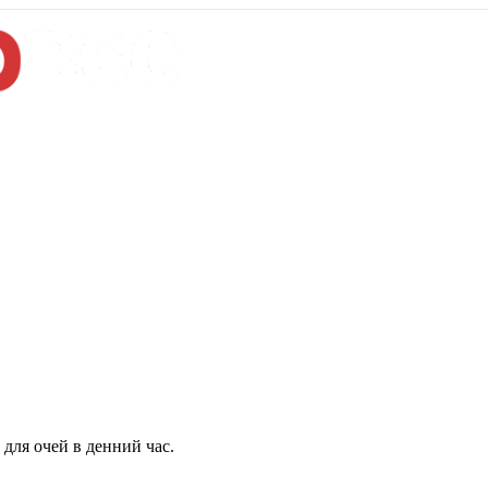
для очей в денний час.