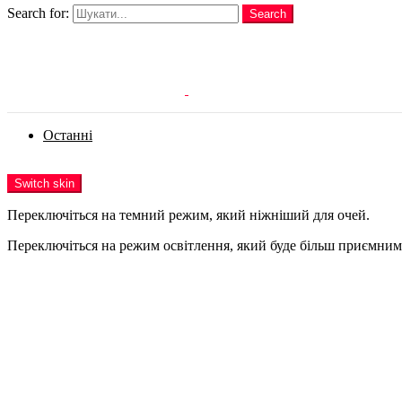
Search for:
Search
Login
Останні
Menu
Switch skin
Переключіться на темний режим, який ніжніший для очей.
Переключіться на режим освітлення, який буде більш приємним 
Login