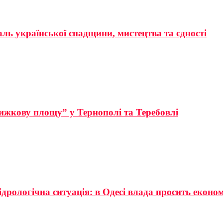
аль української спадщини, мистецтва та єдності
ижкову площу” у Тернополі та Теребовлі
ідрологічна ситуація: в Одесі влада просить еконо