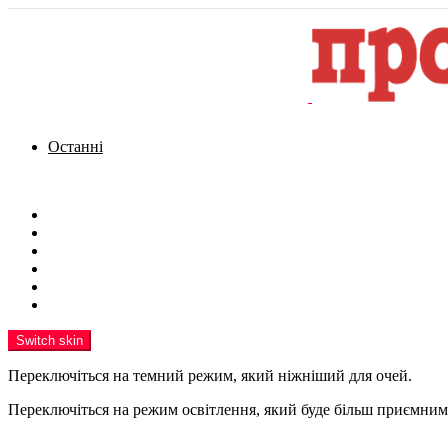
Останні
Menu
Новини
Політика
Кримінал
Фото
Надіслати новину
Реклама на сайті
Switch skin
Переключіться на темний режим, який ніжніший для очей.
Переключіться на режим освітлення, який буде більш приємним 
шукати