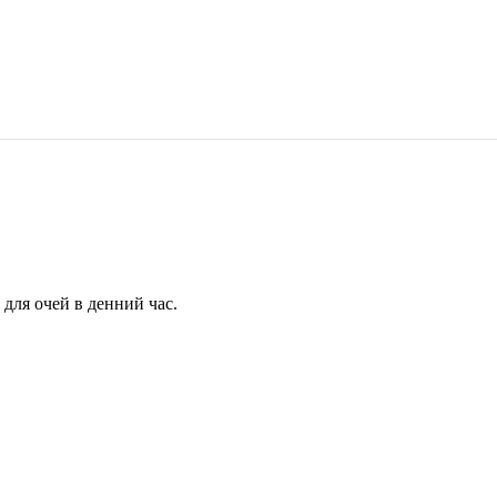
для очей в денний час.