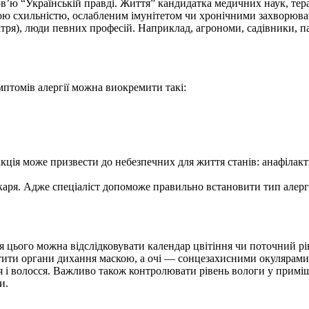
ерв’ю “Українській правді. Життя” кандидатка медичних наук, те
ю схильністю, ослабленим імунітетом чи хронічними захворюванн
тря), люди певних професій. Наприклад, агрономи, садівники, пас
птомів алергії можна виокремити такі:
акція може призвести до небезпечних для життя станів: анафілак
ікаря. Адже спеціаліст допоможе правильно встановити тип алерг
ля цього можна відслідковувати календар цвітіння чи поточний 
тити органи дихання маскою, а очі — сонцезахисними окулярами
я і волосся. Важливо також контролювати рівень вологи у примі
и.