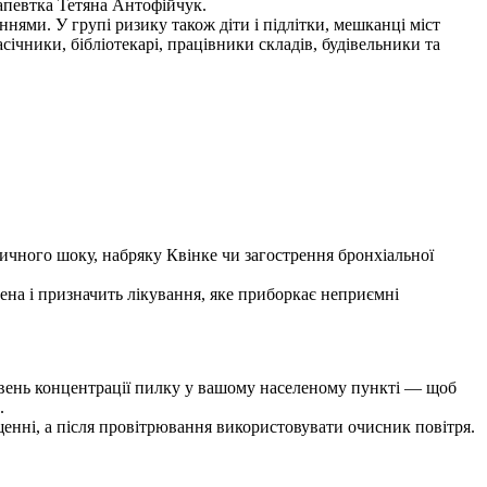
рапевтка Тетяна Антофійчук.
ями. У групі ризику також діти і підлітки, мешканці міст
ічники, бібліотекарі, працівники складів, будівельники та
тичного шоку, набряку Квінке чи загострення бронхіальної
ена і призначить лікування, яке приборкає неприємні
рівень концентрації пилку у вашому населеному пункті — щоб
.
щенні, а після провітрювання використовувати очисник повітря.