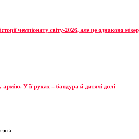
сторії чемпіонату світу-2026, але це однаково мізе
 армію. У її руках – бандура й дитячі долі
ергій