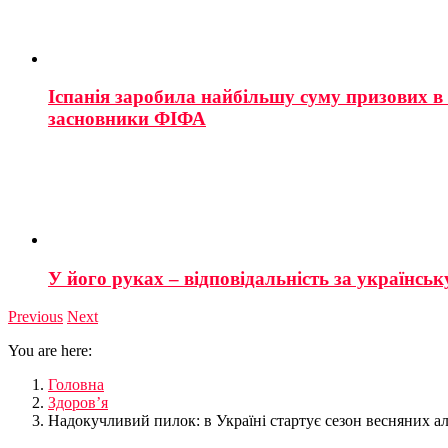
Іспанія заробила найбільшу суму призових в і
засновники ФІФА
У його руках – відповідальність за українську
Previous
Next
You are here:
Головна
Здоров’я
Надокучливий пилок: в Україні стартує сезон весняних ал