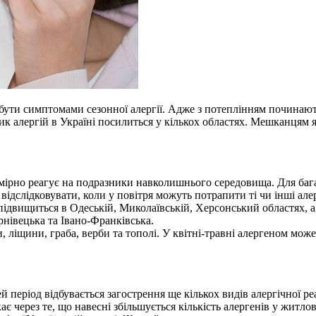
ть бути симптомами сезонної алергії. Адже з потеплінням почина
 алергій в Україні посилиться у кількох областях. Мешканцям я
дмірно реагує на подразники навколишнього середовища. Для баг
 відслідковувати, коли у повітря можуть потрапити ті чи інші а
, підвищиться в Одеській, Миколаївській, Херсонський областях, а
рнівецька та Івано-Франківська.
и, ліщини, граба, верби та тополі. У квітні-травні алергеном може
еріод відбувається загострення ще кількох видів алергічної реа
є через те, що навесні збільшується кількість алергенів у житл