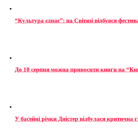
“Культура єднає”: на Світязі відбувся фестив
До 10 серпня можна приносити книги на “Кн
У басейні річки Дністер відбулася критична г