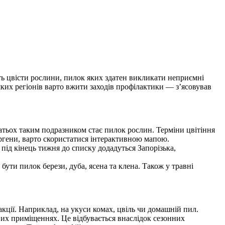
ють цвісти рослини, пилок яких здатен викликати неприємні
ких регіонів варто вжити заходів профілактики — з’ясовував
атьох таким подразником стає пилок рослин. Терміни цвітіння
лергени, варто скористатися інтерактивною мапою.
 під кінець тижня до списку додадуться Запорізька,
 бути пилок берези, дуба, ясена та клена. Також у травні
кції. Наприклад, на укуси комах, цвіль чи домашній пил.
ових приміщеннях. Це відбувається внаслідок сезонних