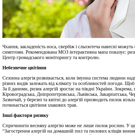
Чхання, закладеність носа, свербіж і сльозотеча навесні можу
симптоми. Рекомендована МОЗ інтерактивна мапа показує: ризик
Центр громадського моніторингу та контролю.
Небезпечне цвітіння
Сезонна алергія розвивається, коли імунна система людини на
різних видів залежать від клімату та особливостей погоди. Щоб
За її даними, ризик алергій зростає на півдні України. Зокрема
Кіровоградська, Дніпропетровська, Львівська, Закарпатська, Че
Зазвичай, у березні та квітні до алергій призводить пилок вільх
починається цвітіння злакових трав.
Інші фактори ризику
Спричинити весняну алергію може не лише пилок рослин. У цей п
“Загострення алергій на домашній пил та пилових кліщів виника