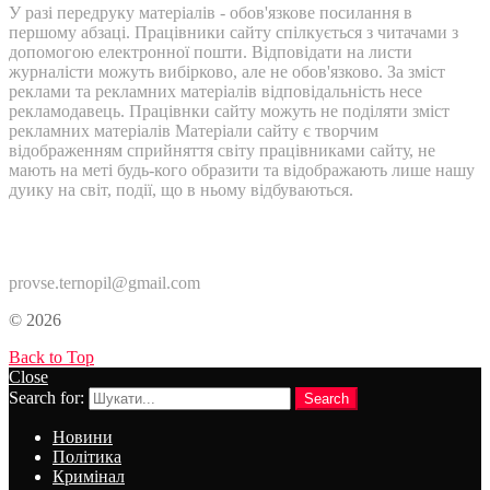
У разі передруку матеріалів - обов'язкове посилання в
першому абзаці. Працівники сайту спілкується з читачами з
допомогою електронної пошти. Відповідати на листи
журналісти можуть вибірково, але не обов'язково. За зміст
реклами та рекламних матеріалів відповідальність несе
рекламодавець. Працівнки сайту можуть не поділяти зміст
рекламних матеріалів Матеріали сайту є творчим
відображенням сприйняття світу працівниками сайту, не
мають на меті будь-кого образити та відображають лише нашу
дуику на світ, події, що в ньому відбуваються.
Контакти:
provse.ternopil@gmail.com
© 2026
Back to Top
Close
Search for:
Search
Новини
Політика
Кримінал