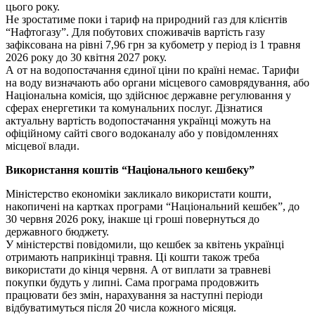
цього року.
Не зростатиме поки і тариф на природний газ для клієнтів
“Нафтогазу”. Для побутових споживачів вартість газу
зафіксована на рівні 7,96 грн за кубометр у період із 1 травня
2026 року до 30 квітня 2027 року.
А от на водопостачання єдиної ціни по країні немає. Тарифи
на воду визначають або органи місцевого самоврядування, або
Національна комісія, що здійснює державне регулювання у
сферах енергетики та комунальних послуг. Дізнатися
актуальну вартість водопостачання українці можуть на
офіційному сайті свого водоканалу або у повідомленнях
місцевої влади.
Використання коштів “Національного кешбеку”
Міністерство економіки закликало використати кошти,
накопичені на картках програми “Національний кешбек”, до
30 червня 2026 року, інакше ці гроші повернуться до
державного бюджету.
У міністерстві повідомили, що кешбек за квітень українці
отримають наприкінці травня. Ці кошти також треба
використати до кінця червня. А от виплати за травневі
покупки будуть у липні. Сама програма продовжить
працювати без змін, нарахування за наступні періоди
відбуватимуться після 20 числа кожного місяця.