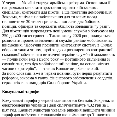
У червні в Україні стартує армійська реформа. Основними її
напрямками має стати зростання зарплат військовим,
спеціальні контракти для піхоти, а ще поетапна демобілізація.
Зокрема, мінімальне забезпечення для тилових посад
становитиме 30 тисяч гривень, а виплати для бойових
позицій, офіцерів та сержантів обіцяють збільшити “у рази”.
Для піхотинців запровадять нові умови служби з бонусами від
250 до 400 тисяч гривень. Також вже у 2026 році планується
розпочати процес звільнення зі служби раніше мобілізованих
військових. “Доручив посилити контрактну систему в Силах
оборони таким чином, щоб завдяки розширенню контрактної
складової забезпечити визначені терміни служби й можливість
— починаючи вже з цього року — поетапного звільнення зі
служби тих, хто був мобілізований раніше, на основі чітких
часових критеріїв”, — заявив Володимир Зеленський.
За його словами, вже в червні повинні бути перші результати
реформи, зокрема у галузі фінансового забезпечення солдатів,
сержантів та командирів Сил оборони України.
Комунальні тарифи
Комунальні тарифи у червні залишаються без змін. Зокрема, за
електроенергію українці і далі сплачуватимуть 4,32 грн за 1
кВт⋅год. Кабінет Міністрів ухвалив рішення залишити чинний
тариф для побутових споживачів щонайменше до 31 жовтня