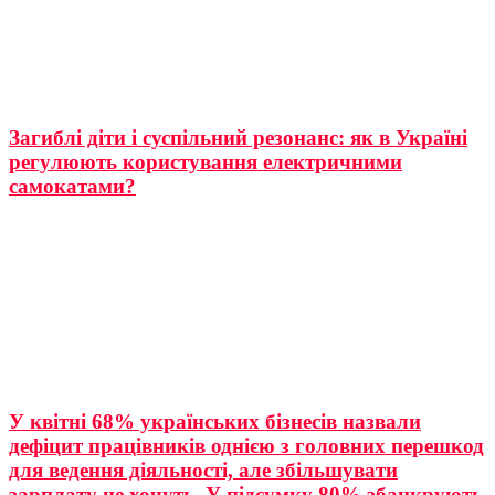
Загиблі діти і суспільний резонанс: як в Україні
регулюють користування електричними
самокатами?
У квітні 68% українських бізнесів назвали
дефіцит працівників однією з головних перешкод
для ведення діяльності, але збільшувати
зарплату не хочуть. У підсумку 80% збанкрують