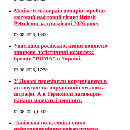
Майже 6 мільярдів доларів заробив
світовий нафтовий гігант British
Petroleum за три місяці 2026 року
05.08.2026, 18:00
Унаслідок російської атаки повністю
знищено логістичний комплекс
бренду “PUMA” в Україні.
05.08.2026, 17:20
У Львові перевірили кондиціонери в
автобусах: на порушників чекають
штрафи. А в Тернополі пасажири-
барани мовчать і терплять
05.08.2026, 09:09
Львівська політехніка стала
найпопулярнішим університетом