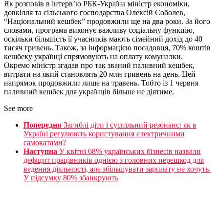
Як розповів в інтерв’ю РБК-Україна міністр економіки,
довкілля та сільського господарства Олексій Соболев,
“Національний кешбек” продовжили ще на два роки. За його
словами, програма виконує важливу соціальну функцію,
оскільки більшість її учасників мають сімейний дохід до 40
тисяч гривень. Також, за інформацією посадовця, 70% коштів
кешбеку українці спрямовують на оплату комуналки.
Окремо міністр згадав про так званий паливний кешбек,
витрати на який становлять 20 млн гривень на день. Цей
напрямок продовжили лише на травень. Тобто із 1 червня
паливний кешбек для українців більше не діятиме.
See more
Попередня
Загиблі діти і суспільний резонанс: як в
Україні регулюють користування електричними
самокатами?
Наступна
У квітні 68% українських бізнесів назвали
дефіцит працівників однією з головних перешкод для
ведення діяльності, але збільшувати зарплату не хочуть.
У підсумку 80% збанкрують