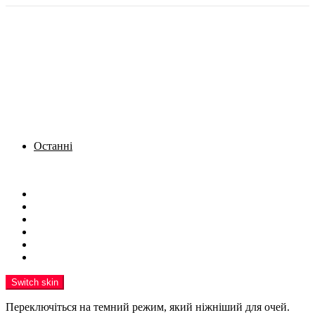
Останні
Menu
Новини
Політика
Кримінал
Фото
Надіслати новину
Реклама на сайті
Switch skin
Переключіться на темний режим, який ніжніший для очей.