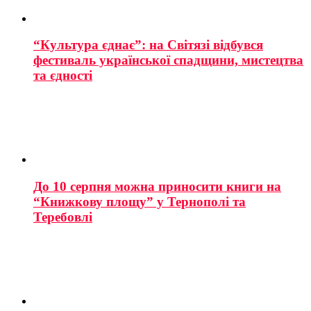
“Культура єднає”: на Світязі відбувся
фестиваль української спадщини, мистецтва
та єдності
До 10 серпня можна приносити книги на
“Книжкову площу” у Тернополі та
Теребовлі