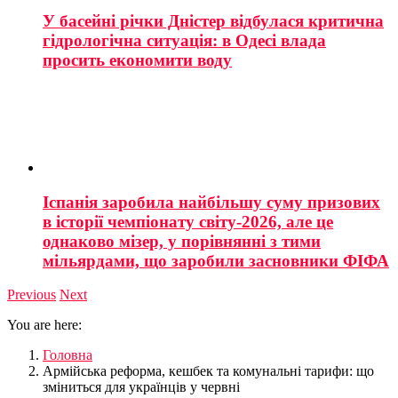
У басейні річки Дністер відбулася критична
гідрологічна ситуація: в Одесі влада
просить економити воду
Іспанія заробила найбільшу суму призових
в історії чемпіонату світу-2026, але це
однаково мізер, у порівнянні з тими
мільярдами, що заробили засновники ФІФА
Previous
Next
You are here:
Головна
Армійська реформа, кешбек та комунальні тарифи: що
зміниться для українців у червні