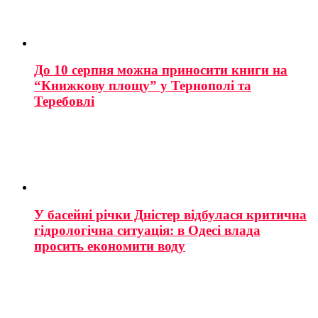
До 10 серпня можна приносити книги на
“Книжкову площу” у Тернополі та
Теребовлі
У басейні річки Дністер відбулася критична
гідрологічна ситуація: в Одесі влада
просить економити воду