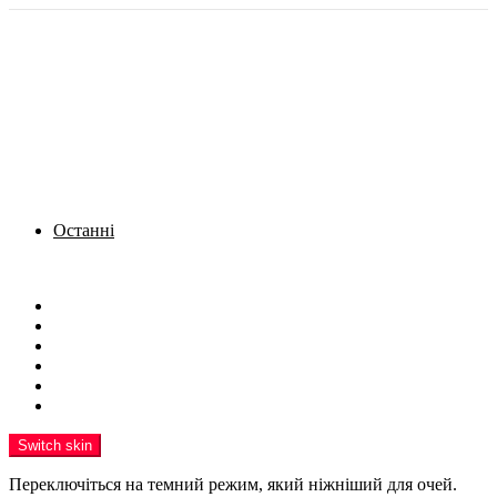
Останні
Menu
Новини
Політика
Кримінал
Фото
Надіслати новину
Реклама на сайті
Switch skin
Переключіться на темний режим, який ніжніший для очей.