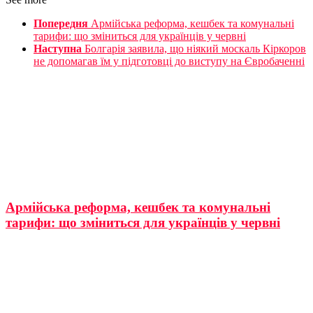
Попередня
Армійська реформа, кешбек та комунальні
тарифи: що зміниться для українців у червні
Наступна
Болгарія заявила, що ніякий москаль Кіркоров
не допомагав їм у підготовці до виступу на Євробаченні
Армійська реформа, кешбек та комунальні
тарифи: що зміниться для українців у червні