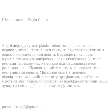
Шеф-редактор Надія Сеник
У разі передруку матеріалів - обов'язкове посилання в
першому абзаці. Працівники сайту спілкується з читачами з
допомогою електронної пошти. Відповідати на листи
журналісти можуть вибірково, але не обов'язково. За зміст
реклами та рекламних матеріалів відповідальність несе
рекламодавець. Працівнки сайту можуть не поділяти зміст
рекламних матеріалів Матеріали сайту є творчим
відображенням сприйняття світу працівниками сайту, не
мають на меті будь-кого образити та відображають лише нашу
дуику на світ, події, що в ньому відбуваються.
Контакти:
provse.ternopil@gmail.com