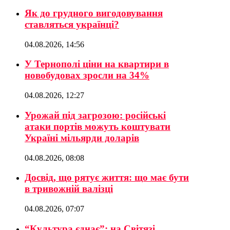
Як до грудного вигодовування
ставляться українці?
04.08.2026, 14:56
У Тернополі ціни на квартири в
новобудовах зросли на 34%
04.08.2026, 12:27
Урожай під загрозою: російські
атаки портів можуть коштувати
Україні мільярди доларів
04.08.2026, 08:08
Досвід, що рятує життя: що має бути
в тривожній валізці
04.08.2026, 07:07
“Культура єднає”: на Світязі