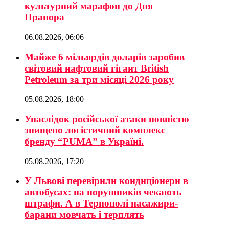
культурний марафон до Дня
Прапора
06.08.2026, 06:06
Майже 6 мільярдів доларів заробив
світовий нафтовий гігант British
Petroleum за три місяці 2026 року
05.08.2026, 18:00
Унаслідок російської атаки повністю
знищено логістичний комплекс
бренду “PUMA” в Україні.
05.08.2026, 17:20
У Львові перевірили кондиціонери в
автобусах: на порушників чекають
штрафи. А в Тернополі пасажири-
барани мовчать і терплять