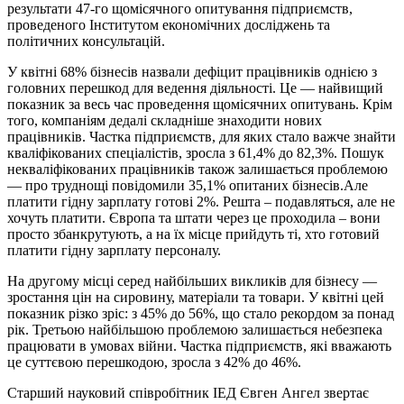
результати 47-го щомісячного опитування підприємств,
проведеного Інститутом економічних досліджень та
політичних консультацій.
У квітні 68% бізнесів назвали дефіцит працівників однією з
головних перешкод для ведення діяльності. Це — найвищий
показник за весь час проведення щомісячних опитувань. Крім
того, компаніям дедалі складніше знаходити нових
працівників. Частка підприємств, для яких стало важче знайти
кваліфікованих спеціалістів, зросла з 61,4% до 82,3%. Пошук
некваліфікованих працівників також залишається проблемою
— про труднощі повідомили 35,1% опитаних бізнесів.Але
платити гідну зарплату готові 2%. Решта – подавляться, але не
хочуть платити. Європа та штати через це проходила – вони
просто збанкрутують, а на їх місце прийдуть ті, хто готовий
платити гідну зарплату персоналу.
На другому місці серед найбільших викликів для бізнесу —
зростання цін на сировину, матеріали та товари. У квітні цей
показник різко зріс: з 45% до 56%, що стало рекордом за понад
рік. Третьою найбільшою проблемою залишається небезпека
працювати в умовах війни. Частка підприємств, які вважають
це суттєвою перешкодою, зросла з 42% до 46%.
Старший науковий співробітник ІЕД Євген Ангел звертає