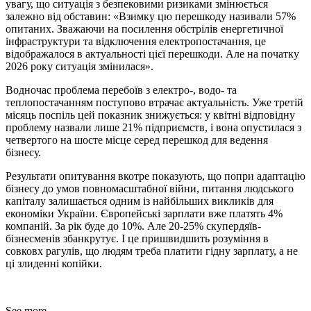
увагу, що ситуація з безпековими ризиками змінюється
залежно від обставин: «Взимку цю перешкоду називали 57%
опитаних. Зважаючи на посилення обстрілів енергетичної
інфраструктури та відключення електропостачання, це
відображалося в актуальності цієї перешкоди. Але на початку
2026 року ситуація змінилася».
Водночас проблема перебоїв з електро-, водо- та
теплопостачанням поступово втрачає актуальність. Уже третій
місяць поспіль цей показник знижується: у квітні відповідну
проблему назвали лише 21% підприємств, і вона опустилася з
четвертого на шосте місце серед перешкод для ведення
бізнесу.
Результати опитування вкотре показують, що попри адаптацію
бізнесу до умов повномасштабної війни, питання людського
капіталу залишається одним із найбільших викликів для
економіки України. Європейські зарплати вже платять 4%
компаній. За рік буде до 10%. Але 20-25% скупердяїв-
бізнесменів збанкрутує. І це пришвидшить розуміння в
совковх рагулів, що людям треба платити гідну зарплату, а не
ці злиденні копійки.
See more