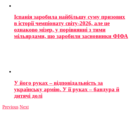
Іспанія заробила найбільшу суму призових
в історії чемпіонату світу-2026, але це
однаково мізер, у порівнянні з тими
мільярдами, що заробили засновники ФІФА
У його руках – відповідальність за
українську армію. У її руках – бандура й
дитячі долі
Previous
Next