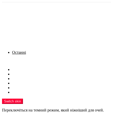
Останні
Menu
Новини
Політика
Кримінал
Фото
Надіслати новину
Реклама на сайті
Switch skin
Переключіться на темний режим, який ніжніший для очей.