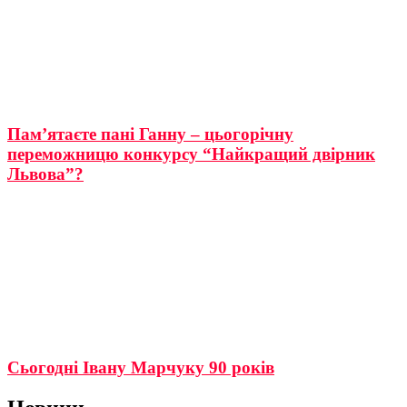
Памʼятаєте пані Ганну – цьогорічну
переможницю конкурсу “Найкращий двірник
Львова”?
Сьогодні Івану Марчуку 90 років