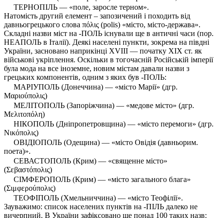
ТЕРНОПІЛЬ — «поле, заросле терном».
Натомість другий елемент – запозичений і походить від
давньогрецького слова πόλις (polis) «місто, місто-держава».
Складні назви міст на -ПОЛЬ існували ще в античні часи (пор.
НЕАПОЛЬ в Італії). Деякі населені пункти, зокрема на півдні
України, засновано наприкінці XVIII — початку XIX ст. як
військові укріплення. Оскільки в тогочасній Російській імперії
була мода на все іноземне, новим містам давали назви з
грецьких компонентів, одним з яких був -ПОЛЬ:
МАРІУПОЛЬ (Донеччина) — «місто Марії» (дгр.
Μαριούπολις)
МЕЛІТОПОЛЬ (Запоріжчина) — «медове місто» (дгр.
Μελιτοπόλη)
НІКОПОЛЬ (Дніпропетровщина) — «місто перемоги» (дгр.
Νικόπολις)
ОВІДІОПОЛЬ (Одещина) — «місто Овідія (давньорим.
поета)».
СЕВАСТОПОЛЬ (Крим) — «священне місто»
(Σεβαστόπολις)
СІМФЕРОПОЛЬ (Крим) — «місто загального блага»
(Σιμφερούπολις)
ТЕОФІПОЛЬ (Хмельниччина) — «місто Теофілії».
Зауважимо: список населених пунктів на -ПІЛЬ далеко не
вичерпний. В України зафіксовано ще понад 100 таких назв: