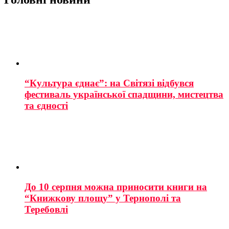
“Культура єднає”: на Світязі відбувся
фестиваль української спадщини, мистецтва
та єдності
До 10 серпня можна приносити книги на
“Книжкову площу” у Тернополі та
Теребовлі