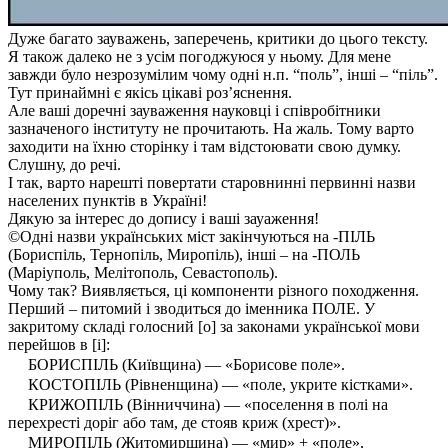
Дуже багато зауважень, заперечень, критики до цього тексту.
Я також далеко не з усім погоджуюся у ньому. Для мене
завжди було незрозумілим чому одні н.п. “поль”, інші – “піль”.
Тут принаймні є якісь цікаві роз’яснення.
Але ваші доречні зауваження науковці і співробітники
зазначеного інституту не прочитають. На жаль. Тому варто
заходити на їхню сторінку і там відстоювати свою думку.
Слушну, до речі.
І так, варто нарешті повертати старовнинні первинні назви
населених пунктів в Україні!
Дякую за інтерес до допису і ваші зауаження!
©Одні назви українських міст закінчуються на -ПІЛЬ
(Бориспіль, Тернопіль, Миропіль), інші – на -ПОЛЬ
(Маріуполь, Мелітополь, Севастополь).
Чому так? Виявляється, ці компоненти різного походження.
Перший – питомий і зводиться до іменника ПОЛЕ. У
закритому складі голосний [о] за законами української мови
перейшов в [і]:
БОРИСПІЛЬ (Київщина) — «Борисове поле».
КОСТОПІЛЬ (Рівненщина) — «поле, укрите кістками».
КРИЖОПІЛЬ (Вінниччина) — «поселення в полі на
перехресті доріг або там, де стояв криж (хрест)».
МИРОПІЛЬ (Житомирщина) — «мир» + «поле»,