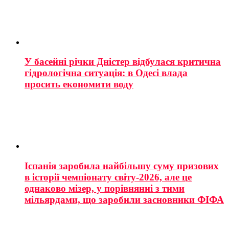
У басейні річки Дністер відбулася критична
гідрологічна ситуація: в Одесі влада
просить економити воду
Іспанія заробила найбільшу суму призових
в історії чемпіонату світу-2026, але це
однаково мізер, у порівнянні з тими
мільярдами, що заробили засновники ФІФА