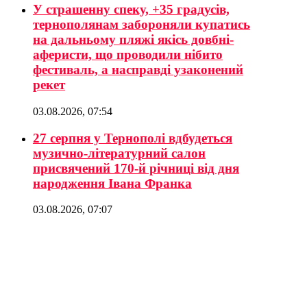
У страшенну спеку, +35 градусів,
тернополянам забороняли купатись
на дальньому пляжі якісь довбні-
аферисти, що проводили нібито
фестиваль, а насправді узаконений
рекет
03.08.2026, 07:54
27 серпня у Тернополі вдбудеться
музично-літературний салон
присвячений 170-й річниці від дня
народження Івана Франка
03.08.2026, 07:07