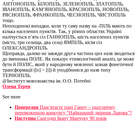
АНТОНОПІЛЬ, БІЛОПІЛЬ, ЗЕЛЕНОПІЛЬ, ЗЛАТОПІЛЬ,
ІВАНОПІЛЬ, КАМ’ЯНОПІЛЬ, КРАСНОПІЛЬ, НОВОПІЛЬ,
РЯСНОПІЛЬ, ФРАНКОПІЛЬ, ЧЕСНОПІЛЬ, ЧИСТОПІЛЬ
тощо.
Непоодинокі випадки, коли ту саму назву на -ПІЛЬ мають по
кілька населених пунктів. Так, у різних областях Україні
налічується п’ять сіл ГАННОПІЛЬ, шість населених пунктів
(місто, три селища, два села) ЯМПІЛЬ, вісім сіл
ОЛЕКСАНДРОПІЛЬ.
Щоправда, далеко не завжди друга частина цих назв зводиться
до іменника ПОЛЕ. Як показує етимологічний аналіз, це може
бути й ПОЛІС, який у народному мовленні зазнав фонетичної
трансформації ([о] > [і]) й уподібнився до назв типу
ТЕРНОПІЛЬ.
@Інститут мовознавства ім. О.О. Потебні
Олена Терен
See more
Попередня
Памʼятаєте пані Ганну – цьогорічну
переможницю конкурсу “Найкращий двірник Львова”?
Наступна
Сьогодні Івану Марчуку 90 років