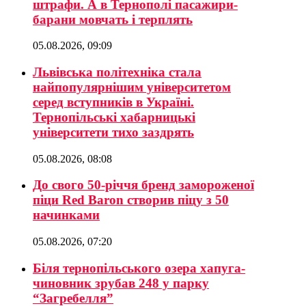
штрафи. А в Тернополі пасажири-
барани мовчать і терплять
05.08.2026, 09:09
Львівська політехніка стала
найпопулярнішим університетом
серед вступників в Україні.
Тернопільські хабарницькі
університети тихо заздрять
05.08.2026, 08:08
До свого 50-річчя бренд замороженої
піци Red Baron створив піцу з 50
начинками
05.08.2026, 07:20
Біля тернопільського озера хапуга-
чиновник зрубав 248 у парку
“Загребелля”