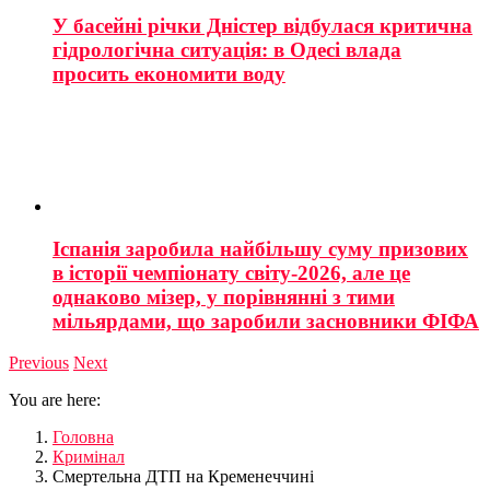
У басейні річки Дністер відбулася критична
гідрологічна ситуація: в Одесі влада
просить економити воду
Іспанія заробила найбільшу суму призових
в історії чемпіонату світу-2026, але це
однаково мізер, у порівнянні з тими
мільярдами, що заробили засновники ФІФА
Previous
Next
You are here:
Головна
Кримінал
Смертельна ДТП на Кременеччині