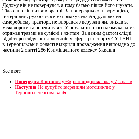
Додому він не повернувся, а тому батько пішов його шукати.
Тіло сина він виявив вранці. За попередньою інформацією,
потерпілий, рухаючись в напрямку села Андрушівка на
саморобному тракторі, не впорався з керуванням, виїхав за
межі дороги та перекинувся. У результаті цього кермувальник
отримав травми не сумісні з життям. За даним фактом слідчі
відділу розслідування злочинів у сфері транспорту СУ ГУНП
в Тернопільській області відкрили провадження відповідно до
частини 2 статті 286 Кримінального кодексу України.
See more
Попередня
Картопля у Європі подорожчала у 7,5 разів
Наступна
Не купуйте засранцям мотоцикли: у
Тернополі чергова варія