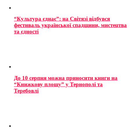
“Культура єднає”: на Світязі відбувся
фестиваль української спадщини, мистецтва
та єдності
До 10 серпня можна приносити книги на
“Книжкову площу” у Тернополі та
Теребовлі