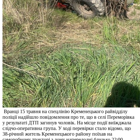
Вранці 15 травня на спецлінію Кременецького райвідділу
поліції надійшло повідомлення про те, що в селі Переморівка
у результаті ДТП загинув чоловік. На місце події виїжджала
слідчо-оперативна група. У ході перевірки стало відомо, що
38-річний житель Кременецького району поїхав на
саморобному тракторі з дому напередодні близько 22:00.