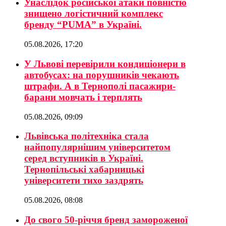
Унаслідок російської атаки повністю
знищено логістичний комплекс
бренду “PUMA” в Україні.
05.08.2026, 17:20
У Львові перевірили кондиціонери в
автобусах: на порушників чекають
штрафи. А в Тернополі пасажири-
барани мовчать і терплять
05.08.2026, 09:09
Львівська політехніка стала
найпопулярнішим університетом
серед вступників в Україні.
Тернопільські хабарницькі
університети тихо заздрять
05.08.2026, 08:08
До свого 50-річчя бренд замороженої