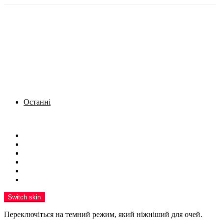
Останні
Menu
Новини
Політика
Кримінал
Фото
Надіслати новину
Реклама на сайті
Switch skin
Переключіться на темний режим, який ніжніший для очей.