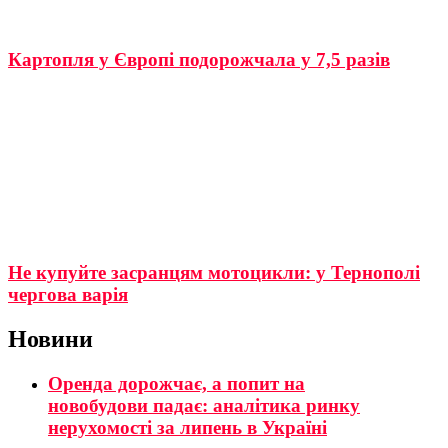
Картопля у Європі подорожчала у 7,5 разів
Не купуйте засранцям мотоцикли: у Тернополі
чергова варія
Новини
Оренда дорожчає, а попит на
новобудови падає: аналітика ринку
нерухомості за липень в Україні