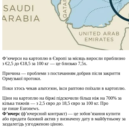
Ф’ючерси на картоплю в Європі за місяць виросли приблизно
з €2,5 до €18,5 за 100 кг — це близько 7,5x.
Причина — проблеми з постачанням добрив після закриття
Ормузької протоки.
Поки хтось чекав альтсезон, ікси раптово поїхали в картоплю.
Ціни на картоплю на біржі підскочили більш ніж на 700% за
кілька тижнів — з 2,5 євро до 18,5 євро за 100 кг. Про
це пише Euronews.
Ф’ючерс (
ф’ючерсний контракт) — це зобов’язання купити
або продати базовий актив у визначену дату в майбутньому за
заздалегідь узгодженою ціною.