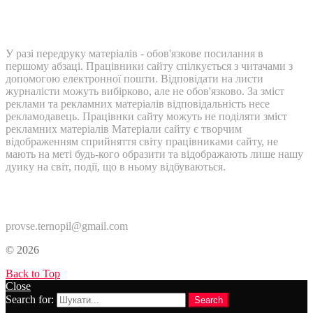
У разі передруку матеріалів - обов'язкове посилання в
першому абзаці. Працівники сайту спілкується з читачами з
допомогою електронної пошти. Відповідати на листи
журналісти можуть вибірково, але не обов'язково. За зміст
реклами та рекламних матеріалів відповідальність несе
рекламодавець. Працівнки сайту можуть не поділяти зміст
рекламних матеріалів Матеріали сайту є творчим
відображенням сприйняття світу працівниками сайту, не
мають на меті будь-кого образити та відображають лише нашу
дуику на світ, події, що в ньому відбуваються.
Контакти:
provse.ternopil@gmail.com
© 2026
Back to Top
Close
Search for:
Search