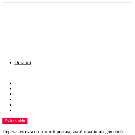
Останні
Menu
Новини
Політика
Кримінал
Фото
Надіслати новину
Реклама на сайті
Switch skin
Переключіться на темний режим, який ніжніший для очей.