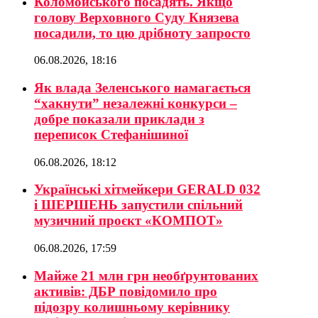
Коломойського посадять. Якщо
голову Верховного Суду Князева
посадили, то цю дрібноту запросто
06.08.2026, 18:16
Як влада Зеленського намагається
“хакнути” незалежні конкурси –
добре показали приклади з
переписок Стефанішиної
06.08.2026, 18:12
Українські хітмейкери GERALD 032
і ШЕРШЕНЬ запустили спільний
музичний проєкт «КОМПОТ»
06.08.2026, 17:59
Майже 21 млн грн необґрунтованих
активів: ДБР повідомило про
підозру колишньому керівнику