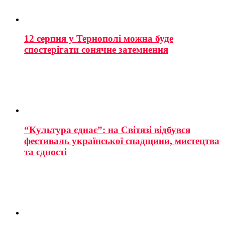
12 серпня у Тернополі можна буде
спостерігати сонячне затемнення
“Культура єднає”: на Світязі відбувся
фестиваль української спадщини, мистецтва
та єдності