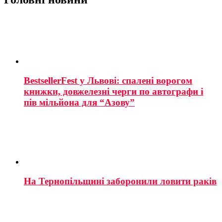
BestsellerFest у Львові: спалені ворогом
книжки, довжелезні черги по автографи і
пів мільйона для “Азову”
На Тернопільщині заборонили ловити раків