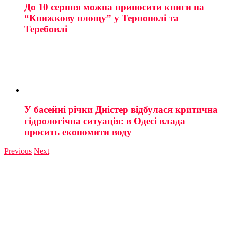
До 10 серпня можна приносити книги на
“Книжкову площу” у Тернополі та
Теребовлі
У басейні річки Дністер відбулася критична
гідрологічна ситуація: в Одесі влада
просить економити воду
Previous
Next