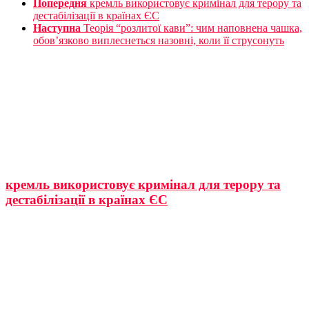
Попередня
кремль використовує кримінал для терору та
дестабілізації в країнах ЄС
Наступна
Теорія “розлитої кави”: чим наповнена чашка,
обов’язково виплеснеться назовні, коли її струсонуть
кремль використовує кримінал для терору та
дестабілізації в країнах ЄС