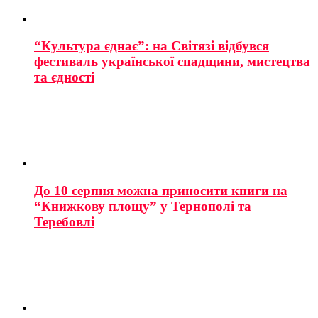
“Культура єднає”: на Світязі відбувся
фестиваль української спадщини, мистецтва
та єдності
До 10 серпня можна приносити книги на
“Книжкову площу” у Тернополі та
Теребовлі