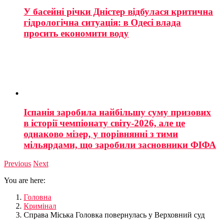
У басейні річки Дністер відбулася критична
гідрологічна ситуація: в Одесі влада
просить економити воду
Іспанія заробила найбільшу суму призових
в історії чемпіонату світу-2026, але це
однаково мізер, у порівнянні з тими
мільярдами, що заробили засновники ФІФА
Previous
Next
You are here:
Головна
Кримінал
Справа Міська Головка повернулась у Верховний суд