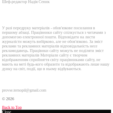
Шеф-редактор Надія Сеник
У разі передруку матеріалів - обов'язкове посилання в
першому абзаці. Працівники сайту спілкується з читачами з
допомогою електронної пошти. Відповідати на листи
журналісти можуть вибірково, але не обов'язково. За зміст
реклами та рекламних матеріалів відповідальність несе
рекламодавець. Працівнки сайту можуть не поділяти зміст
рекламних матеріалів Матеріали сайту є творчим
відображенням сприйняття світу працівниками сайту, не
мають на меті будь-кого образити та відображають лише нашу
дуику на світ, події, що в ньому відбуваються.
Контакти:
provse.ternopil@gmail.com
© 2026
Back to Top
Close