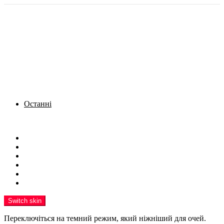
Останні
Menu
Новини
Політика
Кримінал
Фото
Надіслати новину
Реклама на сайті
Switch skin
Переключіться на темний режим, який ніжніший для очей.