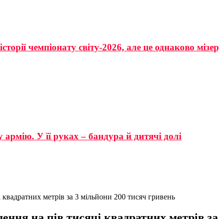
сторії чемпіонату світу-2026, але це однаково мізе
 армію. У її руках – бандура й дитячі долі
 квадратних метрів за 3 мільйони 200 тисяч гривень
ення на пів тисячі квадратних метрів за