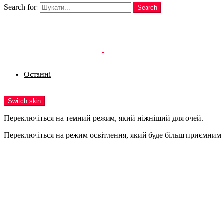
Search for:
Search
Login
Останні
Menu
Switch skin
Переключіться на темний режим, який ніжніший для очей.
Переключіться на режим освітлення, який буде більш приємним 
Login