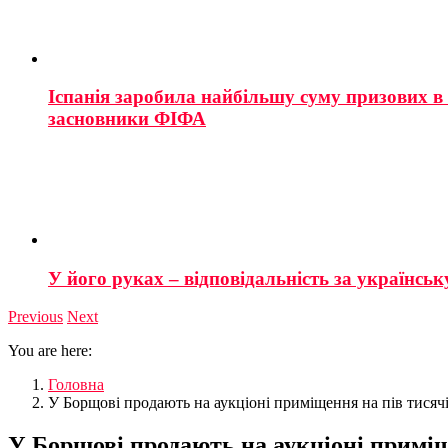
Іспанія заробила найбільшу суму призових в і
засновники ФІФА
У його руках – відповідальність за українську
Previous
Next
You are here:
Головна
У Борщові продають на аукціоні приміщення на пів тисячі
У Борщові продають на аукціоні приміщ