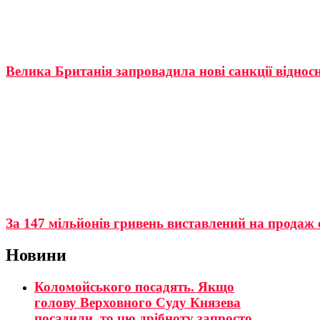
Велика Британія запровадила нові санкції відносн
За 147 мільйонів гривень виставлений на продаж
Новини
Коломойського посадять. Якщо
голову Верховного Суду Князева
посадили, то цю дрібноту запросто