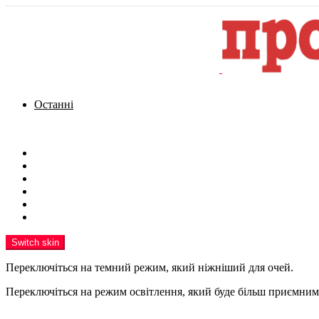
Останні
Menu
Новини
Політика
Кримінал
Фото
Надіслати новину
Реклама на сайті
Switch skin
Переключіться на темний режим, який ніжніший для очей.
Переключіться на режим освітлення, який буде більш приємним 
шукати