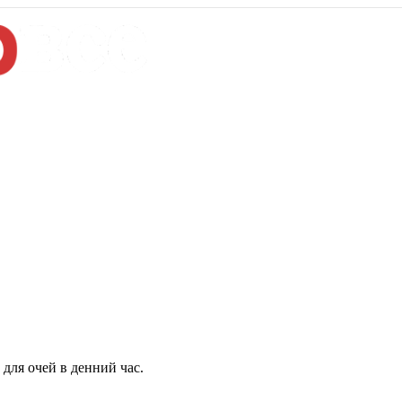
для очей в денний час.