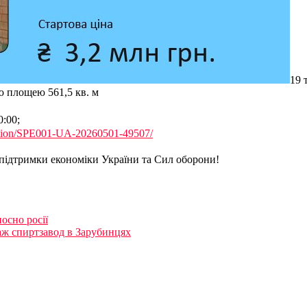
19 
ю площею 561,5 кв. м
:00;
auction/SPE001-UA-20260501-49507/
 підтримки економіки України та Сил оборони!
осно росії
аж спиртзавод в Зарубинцях