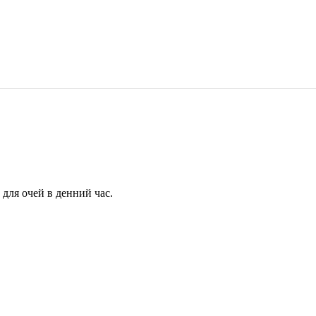
для очей в денний час.