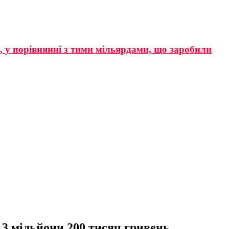
р, у порівнянні з тими мільярдами, що заробили
 3 мільйони 200 тисяч гривень