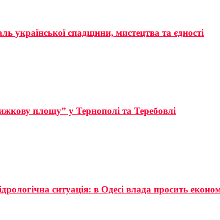
аль української спадщини, мистецтва та єдності
ижкову площу” у Тернополі та Теребовлі
ідрологічна ситуація: в Одесі влада просить еконо