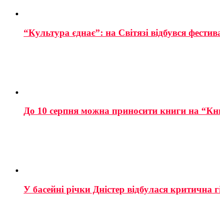
“Культура єднає”: на Світязі відбувся фестив
До 10 серпня можна приносити книги на “Кн
У басейні річки Дністер відбулася критична г