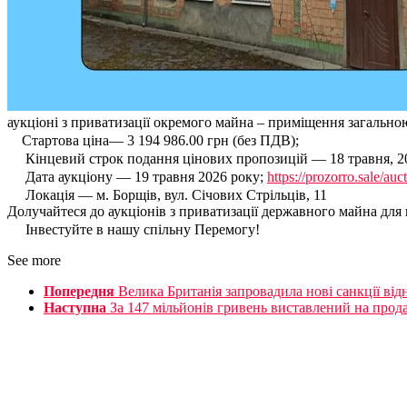
аукціоні з приватизації окремого майна – приміщення загально
Стартова ціна— 3 194 986.00 грн (без ПДВ);
Кінцевий строк подання цінових пропозицій — 18 травня, 20
Дата аукціону — 19 травня 2026 року;
https://prozorro.sale/
Локація — м. Борщів, вул. Січових Стрільців, 11
Долучайтеся до аукціонів з приватизації державного майна для
Інвестуйте в нашу спільну Перемогу!
See more
Попередня
Велика Британія запровадила нові санкції відн
Наступна
За 147 мільйонів гривень виставлений на прод