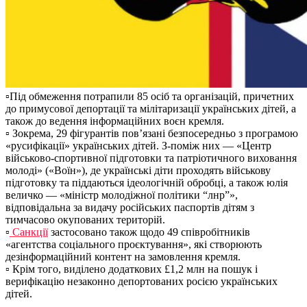
▫️Під обмеження потрапили 85 осіб та організацій, причетних
до примусової депортації та мілітаризації українських дітей, а
також до ведення інформаційних воєн кремля.
▫️ Зокрема, 29 фігурантів пов’язані безпосередньо з програмою
«русифікації» українських дітей. З-поміж них — «Центр
військово-спортивної підготовки та патріотичного виховання
молоді» («Воїн»), де українські діти проходять військову
підготовку та піддаються ідеологічній обробці, а також юлія
величко — «міністр молодіжної політики “лнр”»,
відповідальна за видачу російських паспортів дітям з
тимчасово окупованих територій.
▫️
Санкції
застосовано також щодо 49 співробітників
«агентства соціального проєктування», які створюють
дезінформаційний контент на замовлення кремля.
▫️ Крім того, виділено додаткових £1,2 млн на пошук і
верифікацію незаконно депортованих росією українських
дітей.