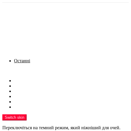
Останні
Menu
Новини
Політика
Кримінал
Фото
Надіслати новину
Реклама на сайті
Switch skin
Переключіться на темний режим, який ніжніший для очей.