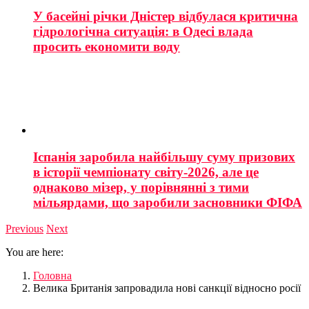
У басейні річки Дністер відбулася критична
гідрологічна ситуація: в Одесі влада
просить економити воду
Іспанія заробила найбільшу суму призових
в історії чемпіонату світу-2026, але це
однаково мізер, у порівнянні з тими
мільярдами, що заробили засновники ФІФА
Previous
Next
You are here:
Головна
Велика Британія запровадила нові санкції відносно росії