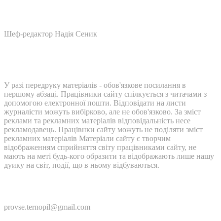
Шеф-редактор Надія Сеник
У разі передруку матеріалів - обов'язкове посилання в
першому абзаці. Працівники сайту спілкується з читачами з
допомогою електронної пошти. Відповідати на листи
журналісти можуть вибірково, але не обов'язково. За зміст
реклами та рекламних матеріалів відповідальність несе
рекламодавець. Працівнки сайту можуть не поділяти зміст
рекламних матеріалів Матеріали сайту є творчим
відображенням сприйняття світу працівниками сайту, не
мають на меті будь-кого образити та відображають лише нашу
дуику на світ, події, що в ньому відбуваються.
Контакти:
provse.ternopil@gmail.com