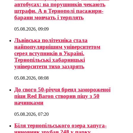
автобусах: на порушників чекають
штрафи. А в Тернополі пасажири-
барани мовчать і терплять
05.08.2026, 09:09
Львівська політехніка стала
найпопулярнішим університетом
серед вступників в Україні.
Тернопільські хабарницькі
університети тихо заздрять
05.08.2026, 08:08
До свого 50-річчя бренд замороженої
піци Red Baron створив піцу з 50
начинками
05.08.2026, 07:20
Біля тернопільського озера хапуга-
чиновник зрубав 248 у парку