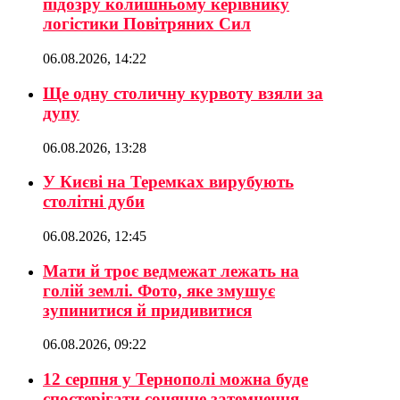
підозру колишньому керівнику
логістики Повітряних Сил
06.08.2026, 14:22
Ще одну столичну курвоту взяли за
дупу
06.08.2026, 13:28
У Києві на Теремках вирубують
столітні дуби
06.08.2026, 12:45
Мати й троє ведмежат лежать на
голій землі. Фото, яке змушує
зупинитися й придивитися
06.08.2026, 09:22
12 серпня у Тернополі можна буде
спостерігати сонячне затемнення