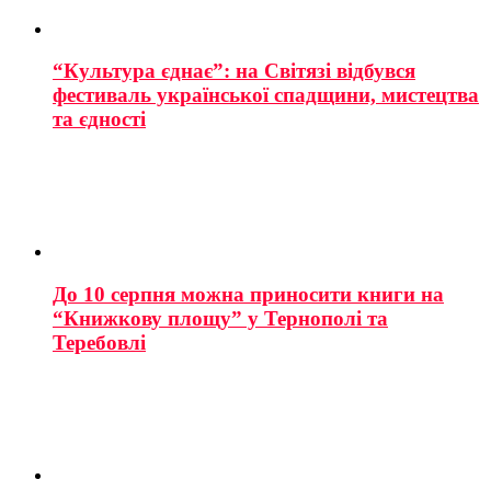
“Культура єднає”: на Світязі відбувся
фестиваль української спадщини, мистецтва
та єдності
До 10 серпня можна приносити книги на
“Книжкову площу” у Тернополі та
Теребовлі