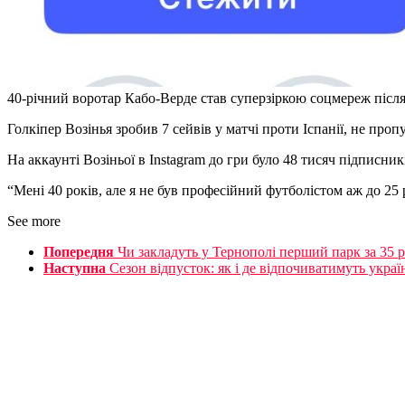
40-річний воротар Кабо-Верде став суперзіркою соцмереж післ
Голкіпер Возінья зробив 7 сейвів у матчі проти Іспанії, не пр
На аккаунті Возіньої в Instagram до гри було 48 тисяч підписн
“Мені 40 років, але я не був професійний футболістом аж до 25 р
See more
Попередня
Чи закладуть у Тернополі перший парк за 35 
Наступна
Сезон відпусток: як і де відпочиватимуть украї