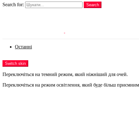
Search for:
Search
Login
Останні
Menu
Switch skin
Переключіться на темний режим, який ніжніший для очей.
Переключіться на режим освітлення, який буде більш приємним 
Login