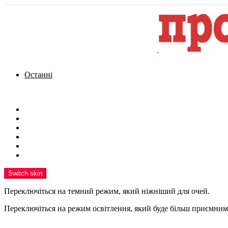
Останні
Menu
Новини
Політика
Кримінал
Фото
Надіслати новину
Реклама на сайті
Switch skin
Переключіться на темний режим, який ніжніший для очей.
Переключіться на режим освітлення, який буде більш приємним 
шукати