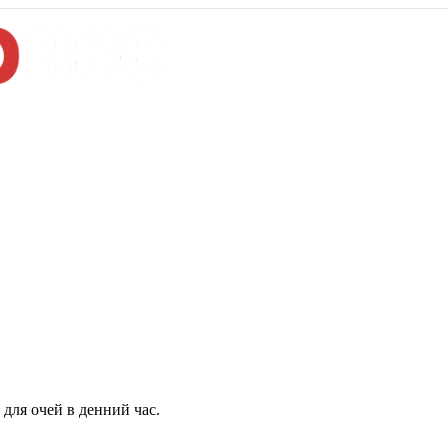
для очей в денний час.