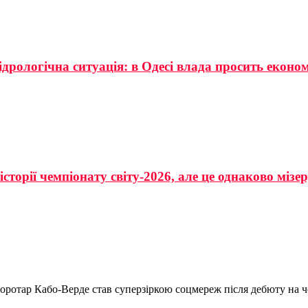
ідрологічна ситуація: в Одесі влада просить еконо
сторії чемпіонату світу-2026, але це однаково мізе
оротар Кабо-Верде став суперзіркою соцмереж після дебюту на ч