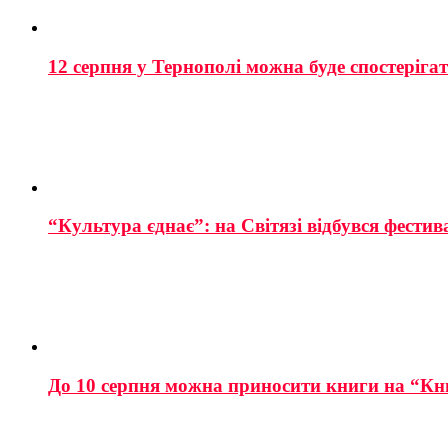
12 серпня у Тернополі можна буде спостеріга
“Культура єднає”: на Світязі відбувся фестив
До 10 серпня можна приносити книги на “Кн