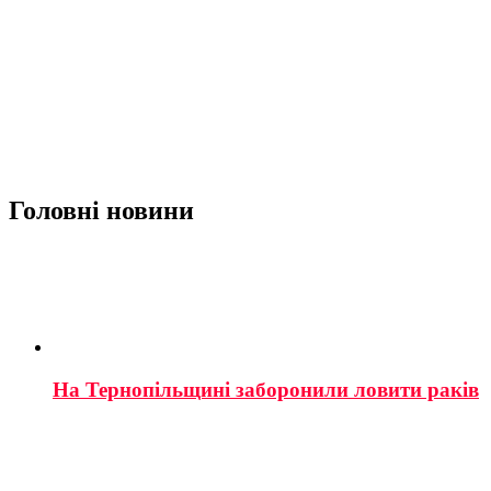
Головні новини
На Тернопільщині заборонили ловити раків