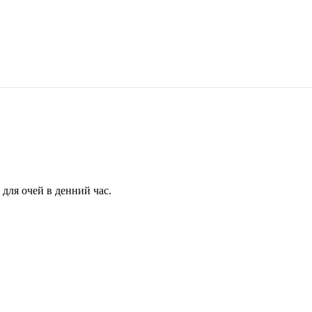
для очей в денний час.