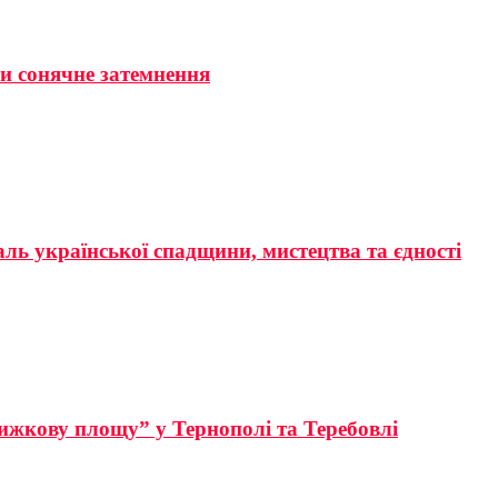
ти сонячне затемнення
аль української спадщини, мистецтва та єдності
ижкову площу” у Тернополі та Теребовлі