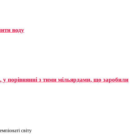
мити воду
р, у порівнянні з тими мільярдами, що заробили
емпіонаті світу