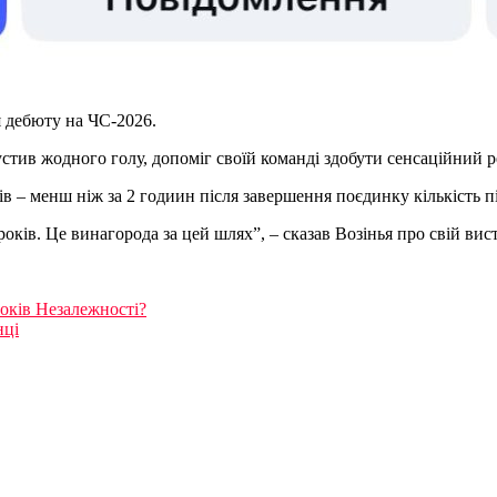
я дебюту на ЧС-2026.
опустив жодного голу, допоміг своїй команді здобути сенсаційний 
иків – менш ніж за 2 годиин після завершення поєдинку кількість
оків. Це винагорода за цей шлях”, – сказав Возінья про свій вист
років Незалежності?
нці