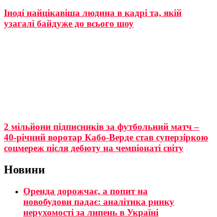
Іноді найцікавіша людина в кадрі та, якій
узагалі байдуже до всього шоу
2 мільйони підписників за футбольний матч –
40-річний воротар Кабо-Верде став суперзіркою
соцмереж після дебюту на чемпіонаті світу
Новини
Оренда дорожчає, а попит на
новобудови падає: аналітика ринку
нерухомості за липень в Україні