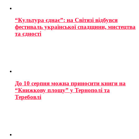
“Культура єднає”: на Світязі відбувся
фестиваль української спадщини, мистецтва
та єдності
До 10 серпня можна приносити книги на
“Книжкову площу” у Тернополі та
Теребовлі