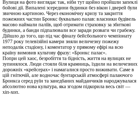
Вулиця на фото виглядає так, ніби тут щойно пройшли запеклі
бойові дії. Випалені зсередини будинки без вікон і дверей були
звичною картиною. Через економічну кризу та закриття
пожежних частин Бронкс буквально палав: власники будівель
масово наймали паліїв, щоб отримати страховку за збиткові
будинки, а банди підпалювали все заради розваги чи грабежу.
Дійшло до того, що під час фіналу бейсбольного чемпіонату
1977 року телевізійні камери зняли величезну пожежу
неподалік стадіону, і коментатор у прямому ефірі на всю
країну вимовив культову фразу: «Бронкс палає».
Попри цей хаос, безробіття та бідність, життя на вулицях не
зупинялося. Люди стояли біля крамниць, їздили на величезних
дорожніх «крейсерах» і намагалися просто виживати. Саме в
цій гнітючій, але водночас бунтарській атмосфері палаючого
Бронкса серед руїн та занедбаних майданчиків народжувалася
абсолютно нова культура, яка згодом підкорила весь світ —
хіп-хоп.