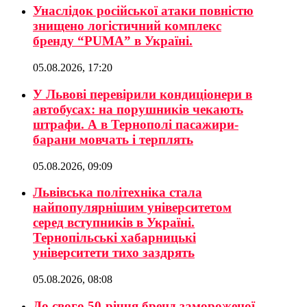
Унаслідок російської атаки повністю
знищено логістичний комплекс
бренду “PUMA” в Україні.
05.08.2026, 17:20
У Львові перевірили кондиціонери в
автобусах: на порушників чекають
штрафи. А в Тернополі пасажири-
барани мовчать і терплять
05.08.2026, 09:09
Львівська політехніка стала
найпопулярнішим університетом
серед вступників в Україні.
Тернопільські хабарницькі
університети тихо заздрять
05.08.2026, 08:08
До свого 50-річчя бренд замороженої