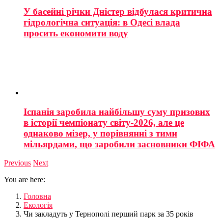
У басейні річки Дністер відбулася критична
гідрологічна ситуація: в Одесі влада
просить економити воду
Іспанія заробила найбільшу суму призових
в історії чемпіонату світу-2026, але це
однаково мізер, у порівнянні з тими
мільярдами, що заробили засновники ФІФА
Previous
Next
You are here:
Головна
Екологія
Чи закладуть у Тернополі перший парк за 35 років