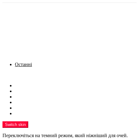
Останні
Menu
Новини
Політика
Кримінал
Фото
Надіслати новину
Реклама на сайті
Switch skin
Переключіться на темний режим, який ніжніший для очей.