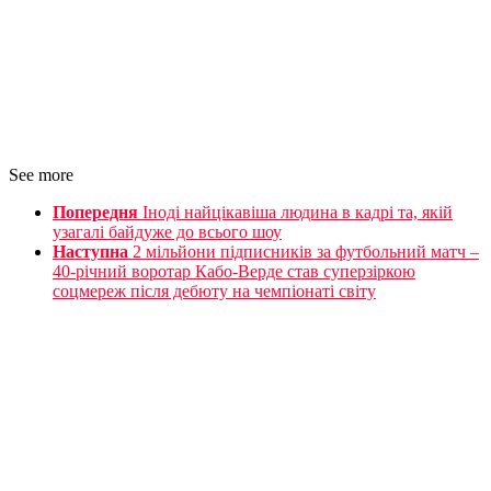
See more
Попередня
Іноді найцікавіша людина в кадрі та, якій
узагалі байдуже до всього шоу
Наступна
2 мільйони підписників за футбольний матч –
40-річний воротар Кабо-Верде став суперзіркою
соцмереж після дебюту на чемпіонаті світу