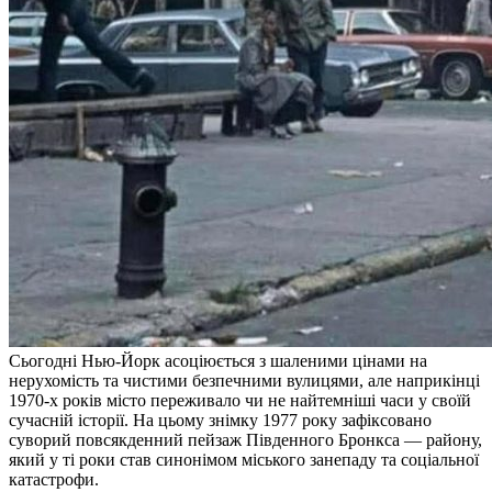
Сьогодні Нью-Йорк асоціюється з шаленими цінами на
нерухомість та чистими безпечними вулицями, але наприкінці
1970-х років місто переживало чи не найтемніші часи у своїй
сучасній історії. На цьому знімку 1977 року зафіксовано
суворий повсякденний пейзаж Південного Бронкса — району,
який у ті роки став синонімом міського занепаду та соціальної
катастрофи.