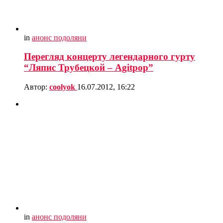
in
анонс подоляни
Перегляд концерту легендарного гурту
“Ляпис Трубецкой – Agitpop”
Автор:
coolyok
16.07.2012, 16:22
in
анонс подоляни