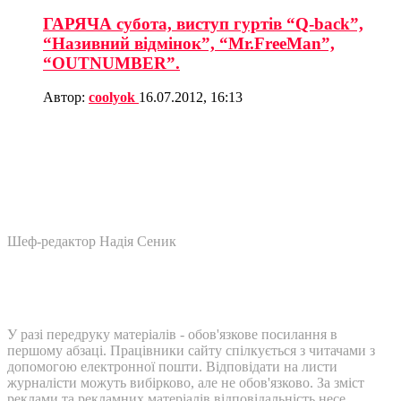
ГАРЯЧА субота, виступ гуртів “Q-back”,
“Називний відмінок”, “Mr.FreeMan”,
“OUTNUMBER”.
Автор:
coolyok
16.07.2012, 16:13
Шеф-редактор Надія Сеник
У разі передруку матеріалів - обов'язкове посилання в
першому абзаці. Працівники сайту спілкується з читачами з
допомогою електронної пошти. Відповідати на листи
журналісти можуть вибірково, але не обов'язково. За зміст
реклами та рекламних матеріалів відповідальність несе