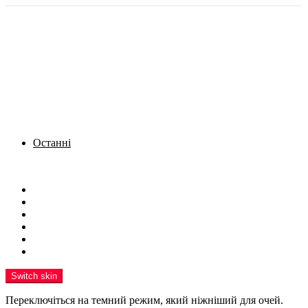
Останні
Menu
Новини
Політика
Кримінал
Фото
Надіслати новину
Реклама на сайті
Switch skin
Переключіться на темний режим, який ніжніший для очей.