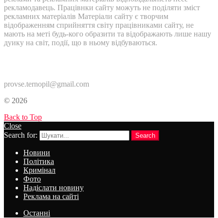
рекламодавець. Працівнки сайту можуть не поділяти зміст
рекламних матеріалів Матеріали сайту є творчим
відображенням сприйняття світу працівниками сайту, не
мають на меті будь-кого образити та відображають лише нашу
дуику на світ, події, що в ньому відбуваються.
Контакти:
provse.ternopil@gmail.com
© 2026
Back to Top
Close
Search for:
Search
Новини
Політика
Кримінал
Фото
Надіслати новину
Реклама на сайті
Останні