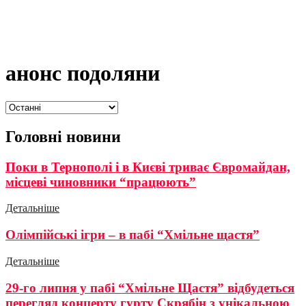
анонс подоляни
Головні новини
Поки в Тернополі і в Києві триває Євромайдан,
місцеві чиновники “працюють”
Детальніше
Олімпійські ігри – в пабі “Хмільне щастя”
Детальніше
29-го липня у пабі “Хмільне Щастя” відбудеться
перегляд концерту гурту Скрябін з унікальною