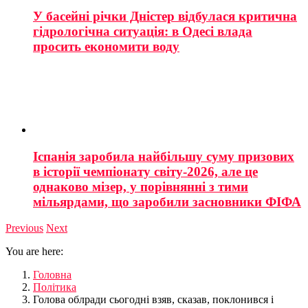
У басейні річки Дністер відбулася критична
гідрологічна ситуація: в Одесі влада
просить економити воду
Іспанія заробила найбільшу суму призових
в історії чемпіонату світу-2026, але це
однаково мізер, у порівнянні з тими
мільярдами, що заробили засновники ФІФА
Previous
Next
You are here:
Головна
Політика
Голова облради сьогодні взяв, сказав, поклонився і