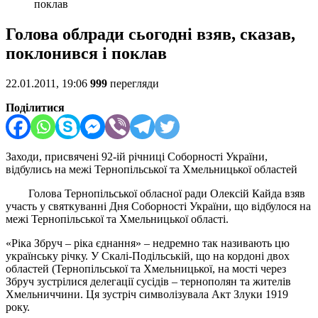
поклав
Голова облради сьогодні взяв, сказав,
поклонився і поклав
22.01.2011, 19:06
999
перегляди
Поділитися
Заходи, присвячені 92-ій річниці Соборності України,
відбулись на межі Тернопільської та Хмельницької областей
Голова Тернопільської обласної ради Олексій Кайда взяв
участь у святкуванні Дня Соборності України, що відбулося на
межі Тернопільської та Хмельницької області.
«Ріка Збруч – ріка єднання» – недремно так називають цю
українську річку. У Скалі-Подільській, що на кордоні двох
областей (Тернопільської та Хмельницької, на мості через
Збруч зустрілися делегації сусідів – тернополян та жителів
Хмельниччини. Ця зустріч символізувала Акт Злуки 1919
року.