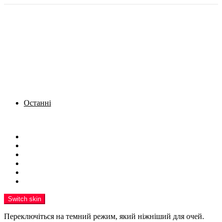
Останні
Menu
Новини
Політика
Кримінал
Фото
Надіслати новину
Реклама на сайті
Switch skin
Переключіться на темний режим, який ніжніший для очей.