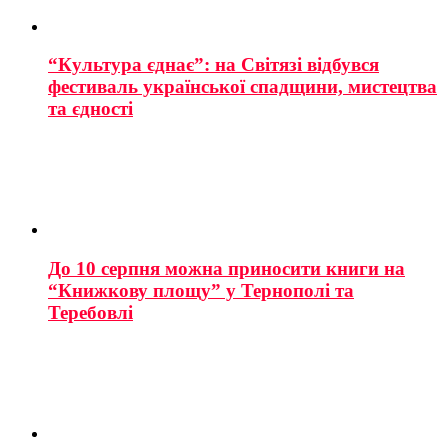
“Культура єднає”: на Світязі відбувся
фестиваль української спадщини, мистецтва
та єдності
До 10 серпня можна приносити книги на
“Книжкову площу” у Тернополі та
Теребовлі