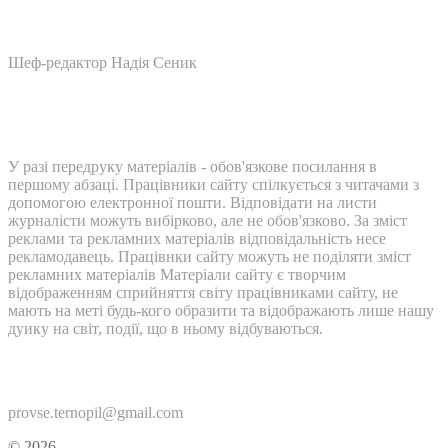
Шеф-редактор Надія Сеник
У разі передруку матеріалів - обов'язкове посилання в
першому абзаці. Працівники сайту спілкується з читачами з
допомогою електронної пошти. Відповідати на листи
журналісти можуть вибірково, але не обов'язково. За зміст
реклами та рекламних матеріалів відповідальність несе
рекламодавець. Працівнки сайту можуть не поділяти зміст
рекламних матеріалів Матеріали сайту є творчим
відображенням сприйняття світу працівниками сайту, не
мають на меті будь-кого образити та відображають лише нашу
дуику на світ, події, що в ньому відбуваються.
Контакти:
provse.ternopil@gmail.com
© 2026