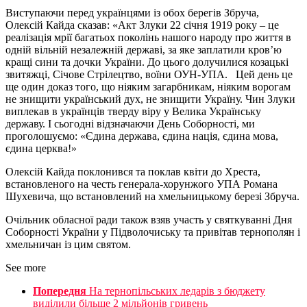
Виступаючи перед українцями із обох берегів Збруча,
Олексій Кайда сказав: «Акт Злуки 22 січня 1919 року – це
реалізація мрії багатьох поколінь нашого народу про життя в
одній вільній незалежній державі, за яке заплатили кров’ю
кращі сини та дочки України. До цього долучилися козацькі
звитяжці, Січове Стрілецтво, воїни ОУН-УПА. Цей день це
ще один доказ того, що ніяким загарбникам, ніяким ворогам
не знищити український дух, не знищити Україну. Чин Злуки
виплекав в українців тверду віру у Велика Українську
державу. І сьогодні відзначаючи День Соборності, ми
проголошуємо: «Єдина держава, єдина нація, єдина мова,
єдина церква!»
Олексій Кайда поклонився та поклав квіти до Хреста,
встановленого на честь генерала-хорунжого УПА Романа
Шухевича, що встановлений на хмельницькому березі Збруча.
Очільник обласної ради також взяв участь у святкуванні Дня
Соборності України у Підволочиську та привітав тернополян і
хмельничан із цим святом.
See more
Попередня
На тернопільських ледарів з бюджету
виділили більше 2 мільйонів гривень