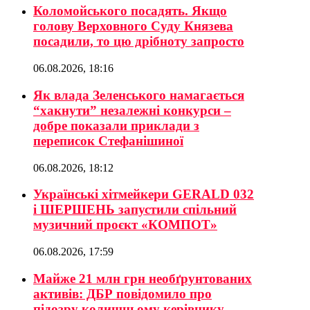
Коломойського посадять. Якщо
голову Верховного Суду Князева
посадили, то цю дрібноту запросто
06.08.2026, 18:16
Як влада Зеленського намагається
“хакнути” незалежні конкурси –
добре показали приклади з
переписок Стефанішиної
06.08.2026, 18:12
Українські хітмейкери GERALD 032
і ШЕРШЕНЬ запустили спільний
музичний проєкт «КОМПОТ»
06.08.2026, 17:59
Майже 21 млн грн необґрунтованих
активів: ДБР повідомило про
підозру колишньому керівнику