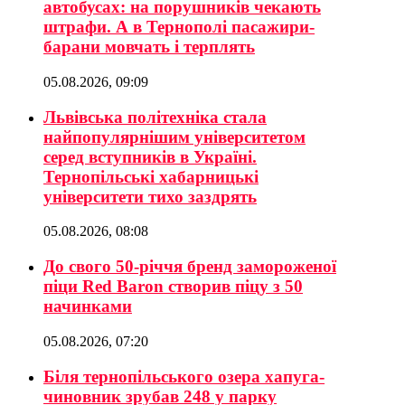
автобусах: на порушників чекають
штрафи. А в Тернополі пасажири-
барани мовчать і терплять
05.08.2026, 09:09
Львівська політехніка стала
найпопулярнішим університетом
серед вступників в Україні.
Тернопільські хабарницькі
університети тихо заздрять
05.08.2026, 08:08
До свого 50-річчя бренд замороженої
піци Red Baron створив піцу з 50
начинками
05.08.2026, 07:20
Біля тернопільського озера хапуга-
чиновник зрубав 248 у парку