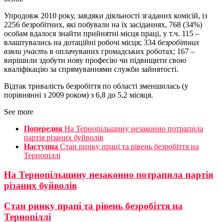
Упродовж 2010 року, завдяки діяльності згаданих комісій, із
2256 безробітних, які побували на їх засіданнях, 768 (34%)
особам вдалося знайти прийнятні місця праці, у т.ч. 115 –
влаштувались на дотаційні робочі місця; 334
безробітних
взяли участь
в оплачуваних громадських роботах; 167 –
вирішили здобути нову професію чи підвищити свою
кваліфікацію за спрямуваннями служби зайнятості.
Відтак тривалість безробіття по області зменшилась (у
порівнянні з 2009 роком) з 6,8 до 5,2 місяця.
See more
Попередня
На Тернопільщину незаконно потрапила
партія різаних буйволів
Наступна
Стан ринку праці та рівень безробіття на
Тернопіллі
На Тернопільщину незаконно потрапила партія
різаних буйволів
Стан ринку праці та рівень безробіття на
Тернопіллі