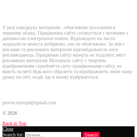
У разі передруку матеріалів - обов'язкове посилання в
першому абзаці. Працівники сайту спілкується з читачами з
допомогою електронної пошти. Відповідати на листи
журналісти можуть вибірково, але не обов'язково. За зміст
реклами та рекламних матеріалів відповідальність несе
рекламодавець. Працівнки сайту можуть не поділяти зміст
рекламних матеріалів Матеріали сайту є творчим
відображенням сприйняття світу працівниками сайту, не
мають на меті будь-кого образити та відображають лише нашу
дуику на світ, події, що в ньому відбуваються.
Контакти:
provse.ternopil@gmail.com
© 2026
Back to Top
Close
Search for:
Search