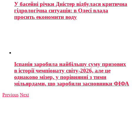
У басейні річки Дністер відбулася критична
гідрологічна ситуація: в Одесі влада
просить економити воду
Іспанія заробила найбільшу суму призових
в історії чемпіонату світу-2026, але це
однаково мізер, у порівнянні з тими
мільярдами, що заробили засновники ФІФА
Previous
Next