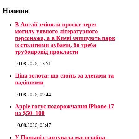
Новини
В Англії змінили проект через
могилу уявного літературного
персонажа, а в Києві знищують парк
із столітніми дубами, бо треба
трубопровід прокласти
10.08.2026, 13:51
Ціна золота: що стоїть за злетами та
падіннями
10.08.2026, 09:44
Apple готує подорожчання iPhone 17
на $50–100
10.08.2026, 08:47
У Польщі стартувала масштабна