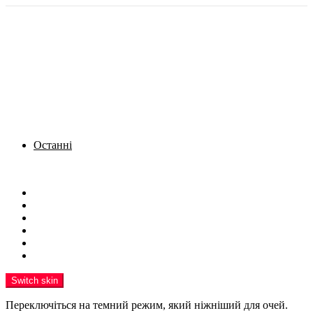
Останні
Menu
Новини
Політика
Кримінал
Фото
Надіслати новину
Реклама на сайті
Switch skin
Переключіться на темний режим, який ніжніший для очей.