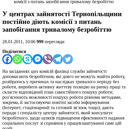
комісії з питань запобігання тривалому безробіттю
У центрах зайнятості Тернопільщини
постійно діють комісії з питань
запобігання тривалому безробіттю
28.01.2011, 10:06
999
перегляди
Поділитися
На засіданнях цих комісій фахівці служби зайнятості
допомагають безробітним, які довго не можуть знайти роботу,
розібратись у причинах та наслідках тривалого періоду без
роботи, виробити активну життєву позицію на ринку праці та
скласти відповідний план самостійного пошуку роботи;
роз’яснюють можливості пошуку роботи різними методами,
зокрема, й застосовуючи новітні засоби інформування
(Інтернет, стаціонарний та сотовий зв’язок тощо); дають
поради і спеціалісту центру зайнятості, який консультує
безробітного, щодо шляхів підвищення ефективності надання
соціальних послуг зі сприяння у працевлаштуванні саме цій
особі.