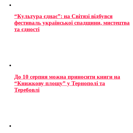
“Культура єднає”: на Світязі відбувся
фестиваль української спадщини, мистецтва
та єдності
До 10 серпня можна приносити книги на
“Книжкову площу” у Тернополі та
Теребовлі