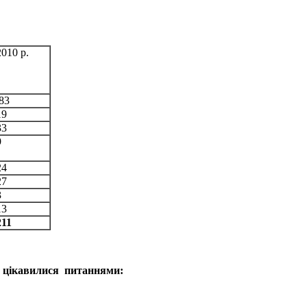
2010 р.
83
19
33
9
24
27
3
13
211
е цікавилися питаннями: