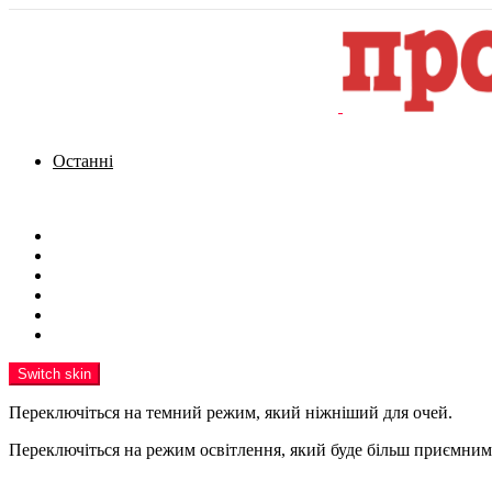
Останні
Menu
Новини
Політика
Кримінал
Фото
Надіслати новину
Реклама на сайті
Switch skin
Переключіться на темний режим, який ніжніший для очей.
Переключіться на режим освітлення, який буде більш приємним 
шукати