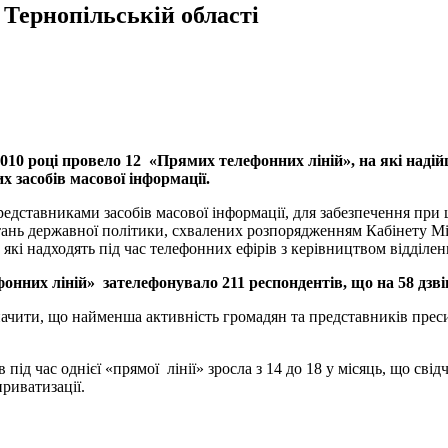
Тернопільській області
10 році провело 12 «Прямих телефонних ліній», на які надійш
х засобів масової інформації.
едставниками засобів масової інформації, для забезпечення при ц
тань державної політики, схвалених розпорядженням Кабінету Мін
 які надходять під час телефонних ефірів з керівництвом відділен
онних ліній» зателефонувало 211 респондентів, що на 58 дзвін
чити, що найменша активність громадян та представників преси бу
ів під час однієї «прямої лінії» зросла з 14 до 18 у місяць, що с
риватизації.