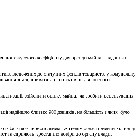
ння понижуючого коефіцієнту для оренди майна, надання в
тків, включених до статутних фондів товариств, у комунальну
вання землі, приватизації об’єктів незавершеного
риватизації, здійснити оцінку майна, як зробити рецензування
ї надійшло близько 900 дзвінків, на більшість з яких було
агають багатьом тернополянам і жителям області знайти відповіді
итет та сприяють зростанню довіри до органу влади.