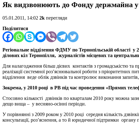
Як видзвонюють до Фонду держмайна у 
05.01.2011, 14:02
2k
перегляди
Поділитися
Регіональне відділення ФДМУ по Тернопільській області у 20
ділових кіл Тернопілля, журналістів місцевих та центральни
Для налагодження більш дієвих контактів з громадськістю та пр
реалізації системної роз’яснювальної роботи з пріоритетних пи
відділення веде облік дзвінків та контролює виконання запитів,
Зокрема, у 2010 році в РВ під час проведення «Прямих телеф
Стосовно кількості дзвінків по кварталам 2010 року можна зазна
дещо вища – у весняно-осінні періоди.
У порівнянні з 2009 роком у 2010 році середня кількість дзвінк
консультації, роз’яснення, а то й юридичної підтримки органу п