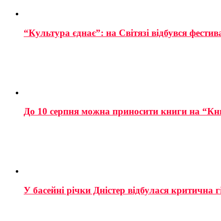
“Культура єднає”: на Світязі відбувся фестив
До 10 серпня можна приносити книги на “Кн
У басейні річки Дністер відбулася критична г