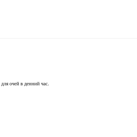
для очей в денний час.