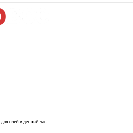
для очей в денний час.