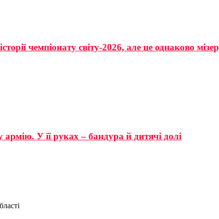
сторії чемпіонату світу-2026, але це однаково мізе
 армію. У її руках – бандура й дитячі долі
бласті