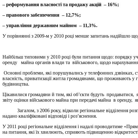
– реформування власності та продажу акцій – 16%;
– правового забезпечення – 12,7%;
– управління державним майном – 11,3%.
У порівнянні з 2009-м у 2010 році менше запитань надійшло 
Найбільш типовими у 2010 році були питання
щодо: порядку у
оренду майна органів влади та військового, щодо нарахування
Основні проблеми, які порушувались у телефонних дзвінках, с
власність, приватизації житла громадянами, що проживають у г
будівництва.
Цікавилися громадяни й тим, які об’єкти будуть продаватися, 
звіту оцінки військового майна при передачі майна в оренду, я
Загалом, з 2006 року, відколи регіональне відділення розпоч
надано кваліфіковані відповіді і роз’яснення.
У 2011 році регіональне відділення і надалі проводитиме «Прямі 
на питання, які їх хвилюють, сприяють підвищенню відкритості 