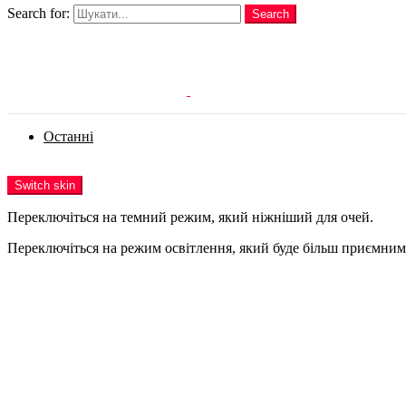
Search for:
Search
Login
Останні
Menu
Switch skin
Переключіться на темний режим, який ніжніший для очей.
Переключіться на режим освітлення, який буде більш приємним 
Login