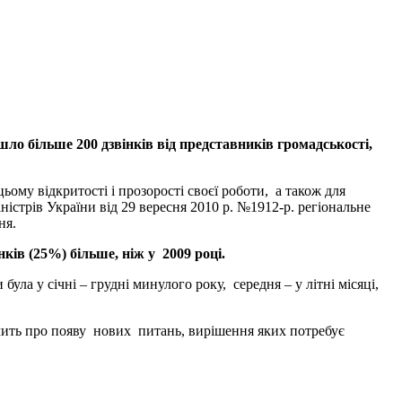
ло більше 200 дзвінків від представників громадськості,
ьому відкритості і прозорості своєї роботи, а також для
істрів України від 29 вересня 2010 р. №1912-р. регіональне
ня.
ків (25%) більше, ніж у 2009 році.
ла у січні – грудні минулого року, середня – у літні місяці,
відчить про появу нових питань, вирішення яких потребує