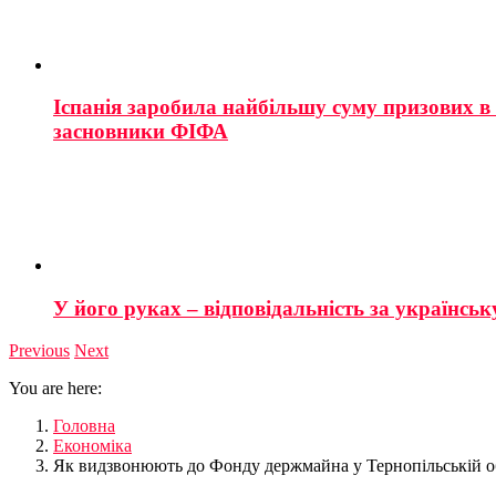
Іспанія заробила найбільшу суму призових в і
засновники ФІФА
У його руках – відповідальність за українську
Previous
Next
You are here:
Головна
Економіка
Як видзвонюють до Фонду держмайна у Тернопільській о