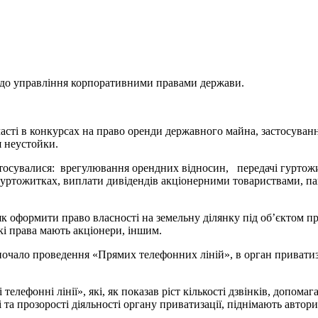
щодо управління корпоративними правами держави.
часті в конкурсах на право оренди державного майна, застосува
 неустойки.
тосувалися: врегулювання орендних відносин, передачі гуртожи
уртожитках, виплати дивідендів акціонерними товариствами, паю
як оформити право власності на земельну ділянку під об’єктом п
кі права мають акціонери, іншим.
ало проведення «Прямих телефонних ліній», в орган приватизаці
телефонні лінії», які, як показав ріст кількості дзвінків, допом
та прозорості діяльності органу приватизації, піднімають автор