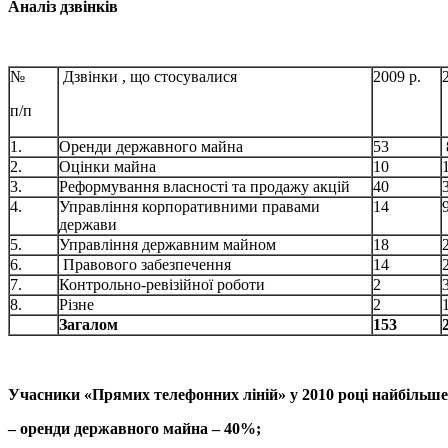
Аналіз дзвінків
№
Дзвінки , що стосувалися
2009 р.
п/п
1.
Оренди державного майна
53
2.
Оцінки майна
10
3.
Реформування власності та продажу акцій
40
4.
Управління корпоративними правами
14
держави
5.
Управління державним майном
18
6.
Правового забезпечення
14
7.
Контрольно-ревізійної роботи
2
8.
Різне
2
Загалом
153
Учасники «Прямих телефонних ліній» у 2010 році найбільш
– оренди державного майна – 40%;