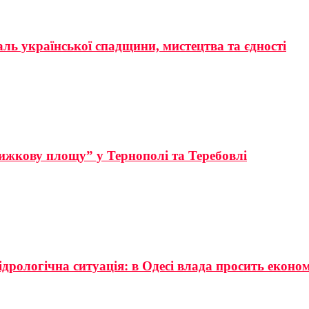
аль української спадщини, мистецтва та єдності
ижкову площу” у Тернополі та Теребовлі
ідрологічна ситуація: в Одесі влада просить еконо