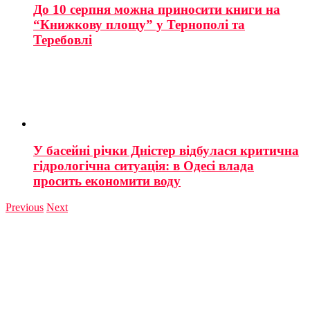
До 10 серпня можна приносити книги на
“Книжкову площу” у Тернополі та
Теребовлі
У басейні річки Дністер відбулася критична
гідрологічна ситуація: в Одесі влада
просить економити воду
Previous
Next