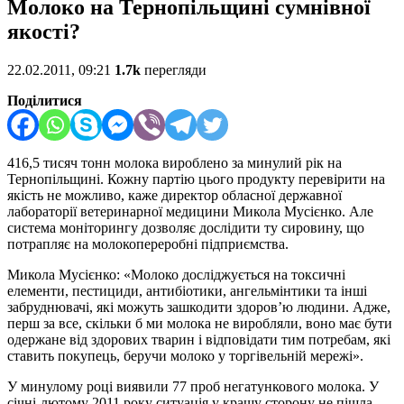
Молоко на Тернопільщині сумнівної
якості?
22.02.2011, 09:21
1.7k
перегляди
Поділитися
416,5 тисяч тонн молока вироблено за минулий рік на
Тернопільщині. Кожну партію цього продукту перевірити на
якість не можливо, каже директор обласної державної
лабораторії ветеринарної медицини Микола Мусієнко. Але
система моніторингу дозволяє дослідити ту сировину, що
потрапляє на молокопереробні підприємства.
Микола Мусієнко: «Молоко досліджується на токсичні
елементи, пестициди, антибіотики, ангельмінтики та інші
забруднювачі, які можуть зашкодити здоров’ю людини. Адже,
перш за все, скільки б ми молока не виробляли, воно має бути
одержане від здорових тварин і відповідати тим потребам, які
ставить покупець, беручи молоко у торгівельній мережі».
У минулому році виявили 77 проб негатункового молока. У
січні-лютому 2011 року ситуація у кращу сторону не пішла,