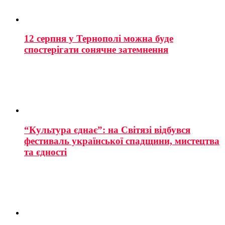
12 серпня у Тернополі можна буде
спостерігати сонячне затемнення
“Культура єднає”: на Світязі відбувся
фестиваль української спадщини, мистецтва
та єдності