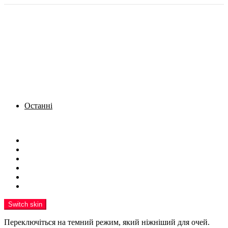
Останні
Menu
Новини
Політика
Кримінал
Фото
Надіслати новину
Реклама на сайті
Switch skin
Переключіться на темний режим, який ніжніший для очей.