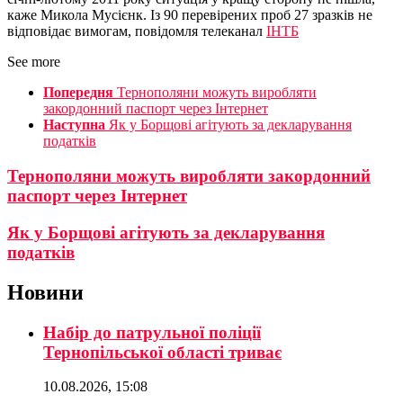
каже Микола Мусієнк. Із 90 перевірених проб 27 зразків не
відповідає вимогам, повідомля телеканал
ІНТБ
See more
Попередня
Тернополяни можуть виробляти
закордонний паспорт через Інтернет
Наступна
Як у Борщові агітують за декларування
податків
Тернополяни можуть виробляти закордонний
паспорт через Інтернет
Як у Борщові агітують за декларування
податків
Новини
Набір до патрульної поліції
Тернопільської області триває
10.08.2026, 15:08