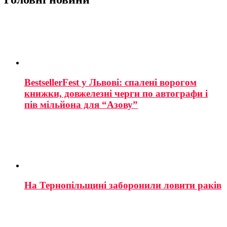
BestsellerFest у Львові: спалені ворогом
книжки, довжелезні черги по автографи і
пів мільйона для “Азову”
На Тернопільщині заборонили ловити раків