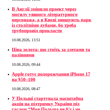
В Англії змінили проект через
могилу уявного літературного
персонажа, а в Києві знищують парк
із столітніми дубами, бо треба
трубопровід прокласти
10.08.2026, 13:51
Ціна золота: що стоїть за злетами та
падіннями
10.08.2026, 09:44
Apple готує подорожчання iPhone 17
на $50–100
10.08.2026, 08:47
У Польщі стартувала масштабна
акція на підтримку України під
гаслом “Моя Польща не б’є і не