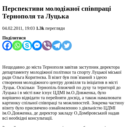
Перспективи молодіжної співпраці
Тернополя та Луцька
04.02.2011, 19:03
1.3k
перегляди
Поділитися
Нещодавно до міста Тернополя завітав заступник директора
департаменту молодіжної політики та спорту Луцької міської
ради Ольга Коритнєва. Її візит був пов`язаний з ідеєю
створення молодіжного центру дозвілля та ініціатив в місті
Луцьк. Оскільки Тернопіль ближчий по духу та території до
Луцька і в місті вже існує ЦДМІ ім.О.Довженка, було
вирішено відвідати та перейняти досвід, а також намалювати
картинку спільної співпраці та можливостей. Зокрема частину
візиту було присвячено ознайомленню з діяльністю ЦДМІ
ім.О.Довженка, де директор закладу О.Домбровський надав
всі необхідні консультації.