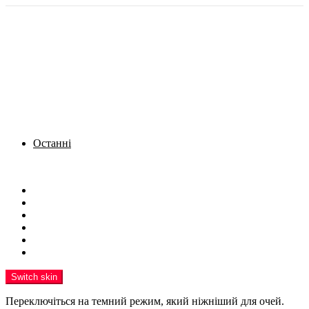
Останні
Menu
Новини
Політика
Кримінал
Фото
Надіслати новину
Реклама на сайті
Switch skin
Переключіться на темний режим, який ніжніший для очей.