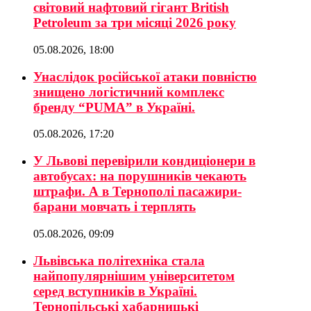
світовий нафтовий гігант British
Petroleum за три місяці 2026 року
05.08.2026, 18:00
Унаслідок російської атаки повністю
знищено логістичний комплекс
бренду “PUMA” в Україні.
05.08.2026, 17:20
У Львові перевірили кондиціонери в
автобусах: на порушників чекають
штрафи. А в Тернополі пасажири-
барани мовчать і терплять
05.08.2026, 09:09
Львівська політехніка стала
найпопулярнішим університетом
серед вступників в Україні.
Тернопільські хабарницькі