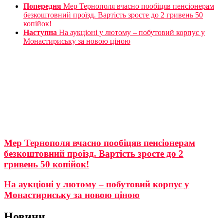
Попередня
Мер Тернополя вчасно пообіцяв пенсіонерам
безкоштовний проїзд. Вартість зросте до 2 гривень 50
копійок!
Наступна
На аукціоні у лютому – побутовий корпус у
Монастириську за новою ціною
Мер Тернополя вчасно пообіцяв пенсіонерам
безкоштовний проїзд. Вартість зросте до 2
гривень 50 копійок!
На аукціоні у лютому – побутовий корпус у
Монастириську за новою ціною
Новини