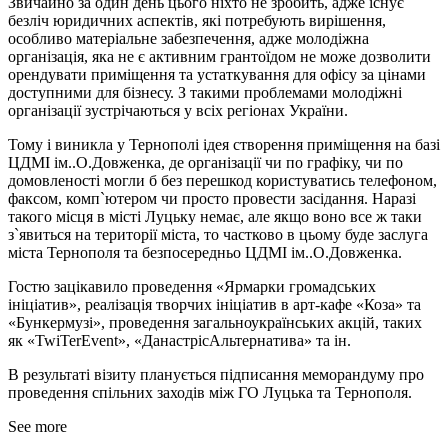
Звичайно за один день цього ніхто не зробить, адже існує
безліч юридичних аспектів, які потребують вирішення,
особливо матеріальне забезпечення, адже молодіжна
організація, яка не є активним грантоїдом не може дозволити
орендувати приміщення та устаткування для офісу за цінами
доступними для бізнесу. З такими проблемами молодіжні
організації зустрічаються у всіх регіонах України.
Тому і виникла у Тернополі ідея створення приміщення на базі
ЦДМІ ім..О.Довженка, де організації чи по графіку, чи по
домовленості могли б без перешкод користуватись телефоном,
факсом, комп`ютером чи просто провести засідання. Наразі
такого місця в місті Луцьку немає, але якщо воно все ж таки
з`явиться на території міста, то частково в цьому буде заслуга
міста Тернополя та безпосередньо ЦДМІ ім..О.Довженка.
Гостю зацікавило проведення «Ярмарки громадських
ініціатив», реалізація творчих ініціатив в арт-кафе «Коза» та
«Бункермузі», проведення загальноукраїнських акцій, таких
як «TwiTerEvent», «ДанастрісАльтернатива» та ін.
В результаті візиту планується підписання меморандуму про
проведення спільних заходів між ГО Луцька та Тернополя.
See more