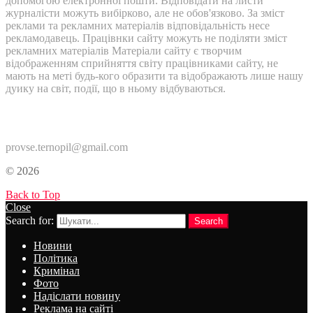
допомогою електронної пошти. Відповідати на листи
журналісти можуть вибірково, але не обов'язково. За зміст
реклами та рекламних матеріалів відповідальність несе
рекламодавець. Працівнки сайту можуть не поділяти зміст
рекламних матеріалів Матеріали сайту є творчим
відображенням сприйняття світу працівниками сайту, не
мають на меті будь-кого образити та відображають лише нашу
дуику на світ, події, що в ньому відбуваються.
Контакти:
provse.ternopil@gmail.com
© 2026
Back to Top
Close
Search for:
Search
Новини
Політика
Кримінал
Фото
Надіслати новину
Реклама на сайті