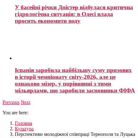
У басейні річки Дністер відбулася критична
гідрологічна ситуація: в Одесі влада
просить економити воду
Іспанія заробила найбільшу суму призових
в історії чемпіонату світу-2026, але це
однаково мізер, у порівнянні з тими
мільярдами, що заробили засновники ФІФА
Previous
Next
You are here:
Головна
Культура
Перспективи молодіжної співпраці Тернополя та Луцька