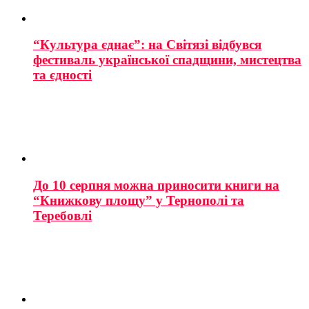
“Культура єднає”: на Світязі відбувся
фестиваль української спадщини, мистецтва
та єдності
До 10 серпня можна приносити книги на
“Книжкову площу” у Тернополі та
Теребовлі