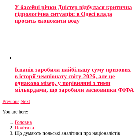
У басейні річки Дністер відбулася критична
гідрологічна ситуація: в Одесі влада
просить економити воду
Іспанія заробила найбільшу суму призових
в історії чемпіонату світу-2026, але це
однаково мізер, у порівнянні з тими
мільярдами, що заробили засновники ФІФА
Previous
Next
You are here:
Головна
Політика
Що думають польські аналітики про націоналістів