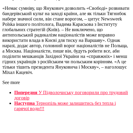
«Немає сумніву, що Янукович дозволить «Свободі» розвивати
бандерівський культ на заході країни, але як тільки Тягнибок
набере значної сили, він стане ворогом, – цитує Newsweek
Polska іншого політолога, Вадима Карасьова з Інституту
глобальних стратегій (Київ). – Не виключено, що
антипольський радикалізм націоналістів може вправно
використати влада в Києві для тиску на Варшаву». Однак
наразі, додає автор, головний ворог націоналістів не Польща,
а Москва. Націоналісти, пише він, будуть робити все, аби
поділити мешканців Західної України на «справжніх» і менш
гідних українців з російським чи польським корінням. «А це
тільки тішить президента Януковича і Москву», – наголошує
Міхал Кацевіч.
See more
Попередня
У Підволочиську поговорили про трудовий
договір
Наступна
Тернопіль може залишитись без тепла і
гарячої води!!!