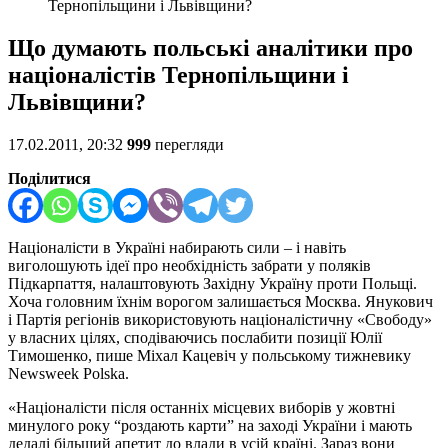
Тернопільщини і Львівщини?
Що думають польські аналітики про
націоналістів Тернопільщини і
Львівщини?
17.02.2011, 20:32
999
перегляди
Поділитися
Націоналісти в Україні набирають сили – і навіть
виголошують ідеї про необхідність забрати у поляків
Підкарпаття, налаштовують Західну Україну проти Польщі.
Хоча головним їхнім ворогом залишається Москва. Янукович
і Партія регіонів використовують націоналістичну «Свободу»
у власних цілях, сподіваючись послабити позиції Юлії
Тимошенко, пише Міхал Кацевіч у польському тижневику
Newsweek Polska.
«Націоналісти після останніх місцевих виборів у жовтні
минулого року “роздають карти” на заході України і мають
дедалі більший апетит до влади в усій країні. Зараз вони