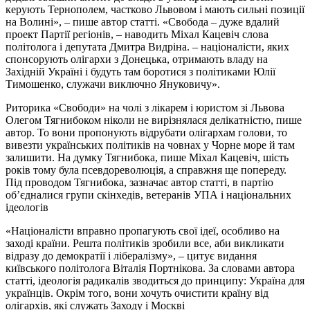
керують Тернополем, частково Львовом і мають сильні позиції
на Волині», – пише автор статті. «Свобода – дуже вдалий
проект Партії регіонів, – наводить Міхал Кацевіч слова
політолога і депутата Дмитра Видріна. – націоналісти, яких
спонсорують олігархи з Донецька, отримають владу на
Західній Україні і будуть там боротися з політиками Юлії
Тимошенко, служачи виключно Януковичу».
Риторика «Свободи» на чолі з лікарем і юристом зі Львова
Олегом Тягнибоком ніколи не вирізнялася делікатністю, пише
автор. То вони пропонують відрубати олігархам голови, то
вивезти українських політиків на човнах у Чорне море й там
залишити. На думку Тягнибока, пише Міхал Кацевіч, шість
років тому була псевдореволюція, а справжня ще попереду.
Під проводом Тягнибока, зазначає автор статті, в партію
об’єдналися групи скінхедів, ветеранів УПА і національних
ідеологів
«Націоналісти вправно пропагують свої ідеї, особливо на
заході країни. Решта політиків зробили все, аби викликати
відразу до демократії і лібералізму», – цитує видання
київського політолога Віталія Портнікова. За словами автора
статті, ідеологія радикалів зводиться до принципу: Україна для
українців. Окрім того, вони хочуть очистити країну від
олігархів, які служать Заходу і Москві