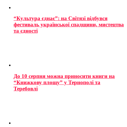
“Культура єднає”: на Світязі відбувся
фестиваль української спадщини, мистецтва
та єдності
До 10 серпня можна приносити книги на
“Книжкову площу” у Тернополі та
Теребовлі