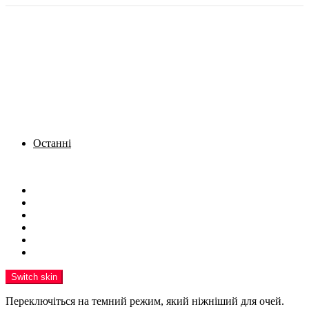
Останні
Menu
Новини
Політика
Кримінал
Фото
Надіслати новину
Реклама на сайті
Switch skin
Переключіться на темний режим, який ніжніший для очей.