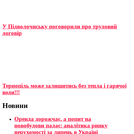
У Підволочиську поговорили про трудовий
договір
Тернопіль може залишитись без тепла і гарячої
води!!!
Новини
Оренда дорожчає, а попит на
новобудови падає: аналітика ринку
нерухомості за липень в Україні